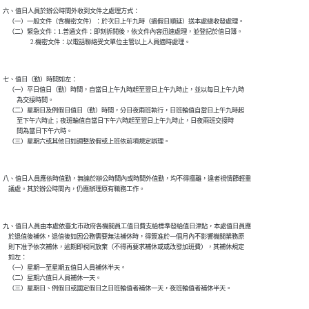
六、值日人員於辦公時間外收到文件之處理方式：

    （一）一般文件（含機密文件）：於次日上午九時（遇假日順延）送本處總收發處理。

    （二）緊急文件：1.普通文件：即刻拆閱後，依文件內容迅速處理，並登記於值日簿。

                    2.機密文件：以電話聯絡受文單位主管以上人員適時處理。

七、值日（勤）時間如左：

    （一）平日值日（勤）時間，自當日上午九時起至翌日上午九時止，並以每日上午九時

          為交接時間。

    （二）星期日及例假日值日（勤）時間，分日夜兩班執行，日班輪值自當日上午九時起

          至下午六時止；夜班輪值自當日下午六時起至翌日上午九時止，日夜兩班交接時

          間為當日下午六時。

    （三）星期六或其他日如調整放假或上班依前項規定辦理。

八、值日人員應依時值勤，無論於辦公時間內或時間外值勤，均不得擅離，違者視情節輕重

    議處。其於辦公時間內，仍應辦理原有職務工作。

九、值日人員由本處依臺北市政府各機關員工值日費支給標準發給值日津貼，本處值日員應

    於退值後補休，退值後如因公務需要無法補休時，得簽准於一個月內不影響機關業務原

    則下准予依次補休，逾期即視同放棄（不得再要求補休或或改發加班費），其補休規定

    如左：

    （一）星期一至星期五值日人員補休半天。

    （二）星期六值日人員補休一天。

    （三）星期日、例假日或國定假日之日班輪值者補休一天，夜班輪值者補休半天。
