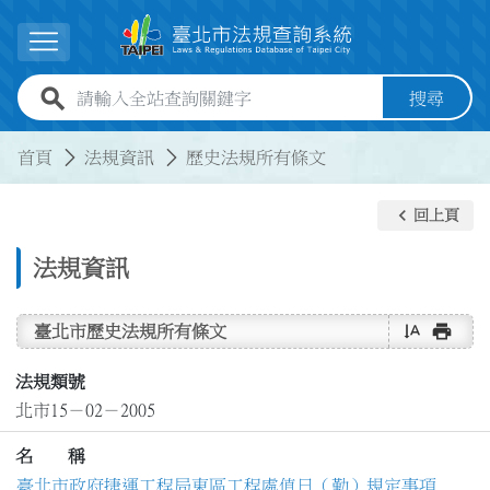
跳到主要內容
展開選單
全站查詢關鍵字欄位
搜尋
:::
:::
首頁
法規資訊
歷史法規所有條文
keyboard_arrow_left
回上頁
法規資訊
text_rotate_vertical
print
臺北市歷史法規所有條文
法規類號
北市15－02－2005
名 稱
臺北市政府捷運工程局東區工程處值日（勤）規定事項