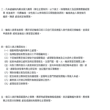
二、凡本處編制內薦派第九職等（單位主管除外）以下員工，除殘障員工及因業務需要經簽

    奉  核准者外，均應輪值，女性員工以參與假日日間值勤為原則。輪值表由人事室按月

    編排，陳請  處長核定後實施。

三、輪值人員奉准差假，應於排定輪值日前三日自行覓妥適當人員代值或交換輪值，並填妥

    申請表奉  經核准後送人事室登記備查。

四、值日人員之職責如左：

    （一）值勤時間內臨時事件之處理。

    （二）指揮監督駐衛警及值日工不得擅離崗位。

    （三）下班後即應至值日室駐守並接聽電話，處理緊急事故及公文函件之簽收管理。

    （四）巡查本處辦公處所及附近環境衛生，注意門窗、燈、火、機具等是否關閉上鎖。

    （五）向各工務所值日人員查詢安全防護狀況，並向本局值日員回報本處值日（勤）狀

          況，遇緊急突發事件應立即反映，並記載於值日簿備查。

    （六）預防各種災害及危險之發生。

    （七）配合檢查公務保密及防護措施，並隨時注意門禁避免閒雜人等進入本處。

    （八）嚴禁員工於辦公時間外無故逗留辦公室內。

    （九）處理長官交辦事項。

五、值日人員於職責範圍內之事務，應即時處理後陳報或通報，其非屬職權內事項，應視事

    務之性質分別陳報  處長或通知有關單位主管辦理。
