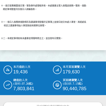
十、值日室應備置值日簿、緊急事件處理程序表、本處重要主管人員電話號碼一覽表、值勤

    規定事項暨當月份值日人員輪值表。

十一、值日人員應將值勤情形及建議事項登載於記事簿上並按日送交本處人事室，其經處長

      核定之建議事項由人事室錄送有關單位辦理。

十二、本規定事項如有未盡事宜得隨時修正之，並自發布日實施。

本月造訪人次
本月頁面瀏覽人次
:::
19,436
179,630
總造訪人次
頁面總瀏覽人次
(自93.07.26起)
(自105.7.15起)
7,803,841
90,440,785