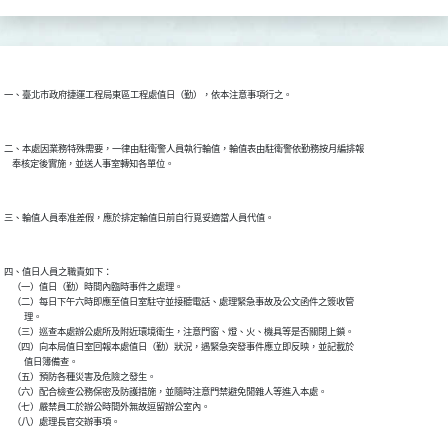
二、本處因業務特殊需要，一律由駐衛警人員執行輪值，輪值表由駐衛警依勤務按月編排報

四、值日人員之職責如下：

    （一）值日（勤）時間內臨時事件之處理。

    （二）每日下午六時即應至值日室駐守並接聽電話、處理緊急事故及公文函件之簽收管

          理。

    （三）巡查本處辦公處所及附近環境衛生，注意門窗、燈、火、機具等是否關閉上鎖。

    （四）向本局值日室回報本處值日（勤）狀況，遇緊急突發事件應立即反映，並記載於

          值日簿備查。

    （五）預防各種災害及危險之發生。

    （六）配合檢查公務保密及防護措施，並隨時注意門禁避免閒雜人等進入本處。

    （七）嚴禁員工於辦公時間外無故逗留辦公室內。
