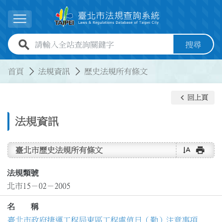
跳到主要內容
展開選單
全站查詢關鍵字欄位
搜尋
:::
:::
首頁
法規資訊
歷史法規所有條文
keyboard_arrow_left
回上頁
法規資訊
text_rotate_vertical
print
臺北市歷史法規所有條文
法規類號
北市15－02－2005
名 稱
臺北市政府捷運工程局東區工程處值日（勤）注意事項