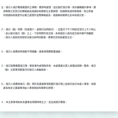
五、值日人員於職責範圍內之事務，應即時處理，並記錄於值日簿。其非屬職權內事項，應

    視事務之性質分別陳報處長或通知有關單位主管辦理。如遇緊急或特殊事故，除立即會

六、值日（勤）時間（含星期六、星期日及例假日），自當日下午六時起至翌日上午八時止

    ，並以每日值日（勤）之上、下班時間作為交接，未與接班人員完成交接手續不得離開

八、值日室應備置值日簿、緊急事件處理程序表、本處重要主管人員電話號碼一覽表、值日

九、值日人員應將值日（勤）情形及建議事項登載於值日簿上並按日送交本處人事室，其經
