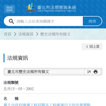
跳到主要內容
展開選單
全站查詢關鍵字欄位
搜尋
:::
:::
首頁
法規資訊
歷史法規所有條文
keyboard_arrow_left
回上頁
法規資訊
text_rotate_vertical
print
臺北市歷史法規所有條文
法規類號
北市15－05－2002
名 稱
臺北市政府捷運工程局暨各工程處複印文件作業要點