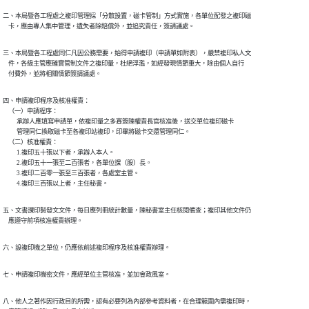
二、本局暨各工程處之複印管理採「分散設置，磁卡管制」方式實施，各單位配發之複印磁

    卡，應由專人集中管理，遺失者除賠償外，並追究責任，簽請議處。
三、本局暨各工程處同仁凡因公務需要，始得申請複印（申請單如附表），嚴禁複印私人文

    件，各級主管應確實管制文件之複印量，杜絕浮濫，如經發現情節重大，除由個人自行

四、申請複印程序及核准權責：

    （一）申請程序：

          承辦人應填寫申請單，依複印量之多寡簽陳權責長官核准後，送交單位複印磁卡

          管理同仁換取磁卡至各複印站複印，印畢將磁卡交還管理同仁。

    （二）核准權責：

          1.複印五十張以下者，承辦人本人。

          2.複印五十一張至二百張者，各單位課（股）長。

          3.複印二百零一張至三百張者，各處室主管。

          4.複印三百張以上者，主任秘書。
五、文書課印製發文文件，每日應列冊統計數量，陳秘書室主任核閱備查；複印其他文件仍

    應遵守前項核准權責辦理。
六、設複印機之單位，仍應依前述複印程序及核准權責辦理。
七、申請複印機密文件，應經單位主管核准，並加會政風室。
八、他人之著作因行政目的所需，認有必要列為內部參考資料者，在合理範圍內需複印時，
