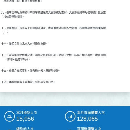
九、各單位每月應將複印申請單彙整送交文書課核對查察，文書課應將每月複印統計量及查

    核結果簽陳核閱。
十、單頁複印三百張以上且時間許可者，應簽准送外印刷方式處理（核准後請送事務課辦理

    ）。
十一、複印文件由承辦人自行操作複印。
十二、設置影印文件登記簿，詳細記錄影印日期、時間、文件、名稱、機密等級、數量用途

      、影印人姓名等項目。
十三、作廢之複印資料，涉及機密者，應即時銷毀。
十四、本要點如有未盡事宜，另行補充修訂之。
本月造訪人次
本月頁面瀏覽人次
:::
15,056
128,065
總造訪人次
頁面總瀏覽人次