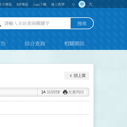
大
中
命令專區
SOP專區
logo下載
線上教學
小
全站查詢關鍵字欄位
搜尋
預告
綜合查詢
相關網站
keyboard_arrow_left
回上頁
text_rotate_vertical
print
另存PDF
友善列印