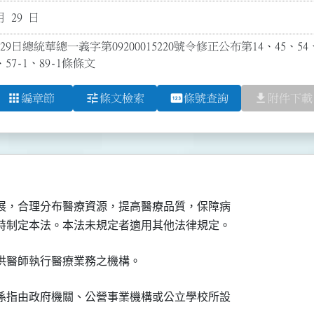
月 29 日
29日總統華總一義字第09200015220號令修正公布第14、45、54
、57-1、89-1條條文
apps
tune
pin
file_download
編章節
條文檢索
條號查詢
附件下載
展，合理分布醫療資源，提高醫療品質，保障病

特制定本法。本法未規定者適用其他法律規定。
供醫師執行醫療業務之機構。
係指由政府機關、公營事業機構或公立學校所設
