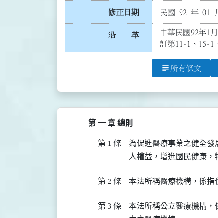
修正日期
民國 92 年 01 
中華民國92年1月
沿 革
訂第11-1、15-1
subject
所有條文
第 一 章 總則
第 1 條
為促進醫療事業之健全發
人權益，增進國民健康，
第 2 條
本法所稱醫療機構，係指
第 3 條
本法所稱公立醫療機構，