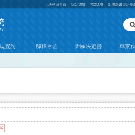
回法務局首頁
網站導覽
ENGLISH
都市計畫書法規
規查詢
解釋令函
訴願決定書
草案
本