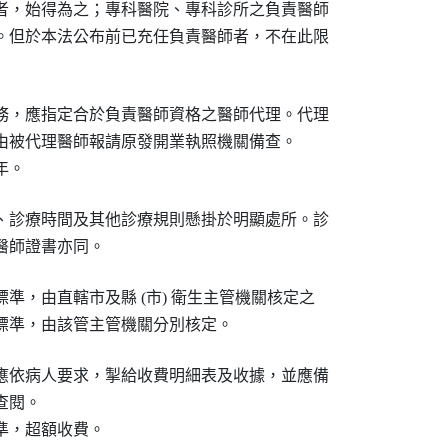
者，始得為之；專科醫院、專科診所之負責醫師

。但於本法公布前已充任負責醫師者，不在此限

務，應指定合於負責醫師資格之醫師代理。代理

由被代理醫師報請原發開業執照機關備查。

、診療時間及其他診療規則懸掛於明顯處所。診

醫師證書亦同。
準，由直轄市及縣 (市) 衛生主管機關核定之

標準，由該管主管機關分別核定。
應依病人要求，掣給收費明細表及收據，並應備

閱。

準，超額收費。