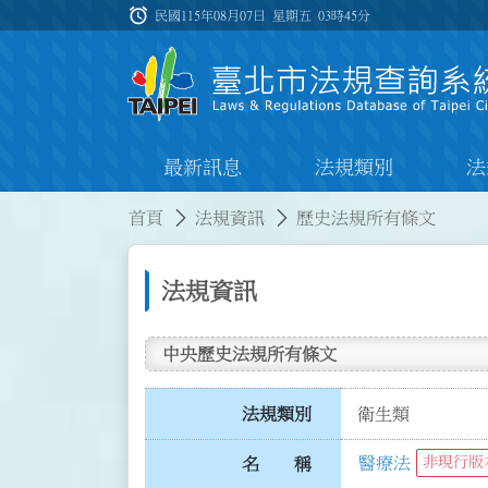
跳到主要內容
alarm
:::
民國115年08月07日 星期五
03時45分
最新訊息
法規類別
法
:::
:::
首頁
法規資訊
歷史法規所有條文
法規資訊
中央歷史法規所有條文
法規類別
衛生類
醫療法
非現行版
名 稱