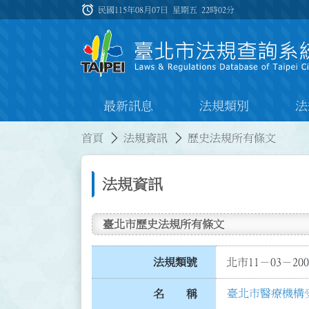
跳到主要內容
alarm
:::
民國115年08月07日 星期五
22時02分
最新訊息
法規類別
法
:::
:::
首頁
法規資訊
歷史法規所有條文
法規資訊
臺北市歷史法規所有條文
法規類號
北市11－03－200
臺北市醫療機構
名 稱