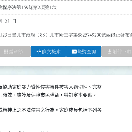
程序法第159條第2項第1款
月 23 日
月23日臺北市政府（88）北市衛三字第8825749200號函修正發布
apps
tune
pin
file_download
編章節
條文檢索
條號查詢
附件下載
及協助家庭暴力暨性侵害事件被害人適切性、完整

或精神上之不法侵害之行為。家庭成員包括下列各
