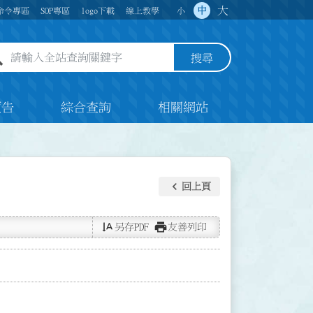
大
中
命令專區
SOP專區
logo下載
線上教學
小
全站查詢關鍵字欄位
搜尋
預告
綜合查詢
相關網站
keyboard_arrow_left
回上頁
text_rotate_vertical
print
另存PDF
友善列印