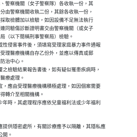
醫療機構、警察機關（女子警察隊）各收執一份，其

書四份，分由警察機關收執二份，其餘各收執一份，

）並應即採取檢體加以檢驗，如因設備不足無法執行

封用印，連同驗傷診斷證明書交由警察機關（或女子

事警察局（以下簡稱刑事警察局）檢驗。

件或性侵害事件後，須填寫受理家庭暴力事件通報

會單，除受理醫療機構自存乙份外，並應以傳真或郵

害防治中心。

回覆之檢驗結果報告書後，如有疑似罹患疾病時，

之醫療處理。

事宜，應由受理醫療機構積極處理，如因個案需要

同意得轉介至相關機構。

或少年時，其處理程序應依兒童福利法或少年福利

應提供隱密處所，有關診療應予以隔離，其隱私應
