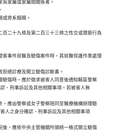
、家長家屬或家屬間關係者。



二百二十九條及第二百三十三條之性交或猥褻行為

侵害事件就醫及驗傷案件時，其就醫保護作業處理

無故拒絕診療及開立驗傷診斷書。

辦理驗傷時，應於徵求被害人同意後通知轄區警察

之身分確認、刑事訴訟及其他相關事項。若被害人無

案件，應由警察或女子警察陪同至醫療機構辦理驗

同辦理被害人之身分確認、刑事訴訟及其他相關事項

狀況後，應依中央主管機關所頒統一格式開立驗傷
