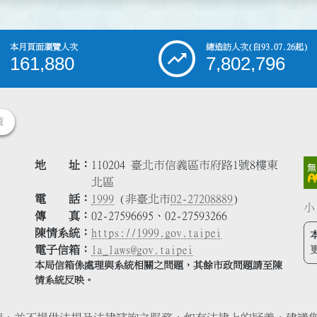
本月頁面瀏覽人次
總造訪人次
(自93.07.26起)
161,880
7,802,796
策
地 址
110204 臺北市信義區市府路1號8樓東
北區
電 話
1999
(非臺北市
02-27208889
)
小
傳 真
02-27596695、02-27593266
陳情系統
https://1999.gov.taipei
電子信箱
la_laws@gov.taipei
本局信箱係處理與系統相關之問題，其餘市政問題請至陳
情系統反映。