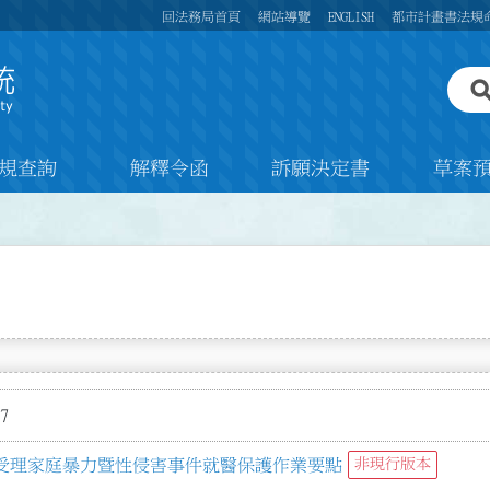
回法務局首頁
網站導覽
ENGLISH
都市計畫書法規
規查詢
解釋令函
訴願決定書
草案
7
受理家庭暴力暨性侵害事件就醫保護作業要點
非現行版本