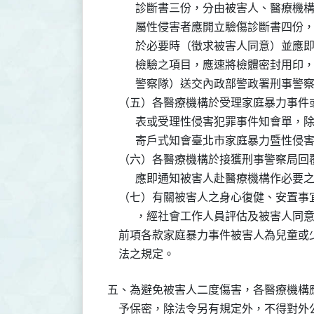
          診斷書三份，分由被害人、
          屬性侵害者應開立驗傷診斷
          於必要時（徵求被害人同意
          檢驗之項目，應速將檢體密
          警察隊）送交內政部警政署刑
    （五）各醫療機構於受理家庭暴力事
          表或受理性侵害犯罪事件知
          寄戶式知會臺北市家庭暴力暨性侵
    （六）各醫療機構於接獲刑事警察局
          應即通知被害人赴醫療機構作必要
    （七）有關被害人之身心復健、安置
          ，經社會工作人員評估及被害人
    前項各款家庭暴力事件被害人為兒童
    法之規定。
五、為避免被害人二度傷害，各醫療機構