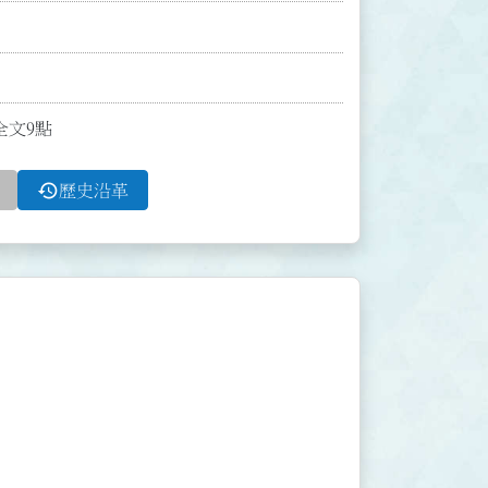
全文9點
history
歷史沿革