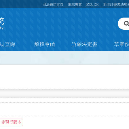
回法務局首頁
網站導覽
ENGLISH
都市計畫書法規
規查詢
解釋令函
訴願決定書
草案
非現行版本