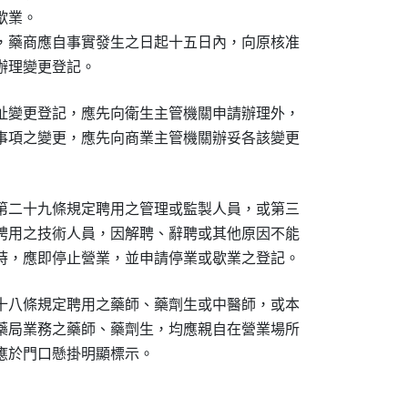
業。

，藥商應自事實發生之日起十五日內，向原核准

辦理變更登記。
址變更登記，應先向衛生主管機關申請辦理外，

事項之變更，應先向商業主管機關辦妥各該變更

第二十九條規定聘用之管理或監製人員，或第三

聘用之技術人員，因解聘、辭聘或其他原因不能

時，應即停止營業，並申請停業或歇業之登記。
十八條規定聘用之藥師、藥劑生或中醫師，或本

藥局業務之藥師、藥劑生，均應親自在營業場所

應於門口懸掛明顯標示。