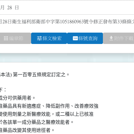
 月 28 日
月28日衛生福利部衛部中字第1051860963號令修正發布第33條條
apps
tune
pin
file_download
編章節
條文檢索
條號查詢
附件下載
稱本法) 第一百零五條規定訂定之。
：

分可供藥用者。

准藥品具有新適應症、降低副作用、改善療效強

或改變使用劑量之新醫療效能，或二種以上已核准

優於各該單一成分藥品之醫療效能者。

准藥品改變其使用途徑者。