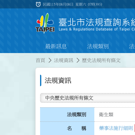
跳到主要內容
alarm
:::
民國115年08月08日 星期六
07時39分
最新訊息
法規類別
法
:::
:::
首頁
法規資訊
歷史法規所有條文
法規資訊
中央歷史法規所有條文
法規類別
衛生類
藥事法施行細則
名 稱