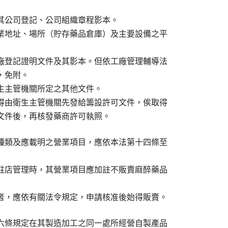
其公司登記、公司組織章程影本。

業地址、場所（貯存藥品倉庫）及主要設備之平

廠登記證明文件及其影本。但依工廠管理輔導法

，免附。

生主管機關所定之其他文件。

得由衛生主管機關先發給籌設許可文件，俟取得

文件後，再核發藥商許可執照。
種類及應載明之營業項目，應依本法第十四條至

駐店管理時，其營業項目應加註不販賣麻醉藥品

者，應依有關法令規定，申請核准後始得販賣。
六條規定在其製造加工之同一處所經營自製產品
