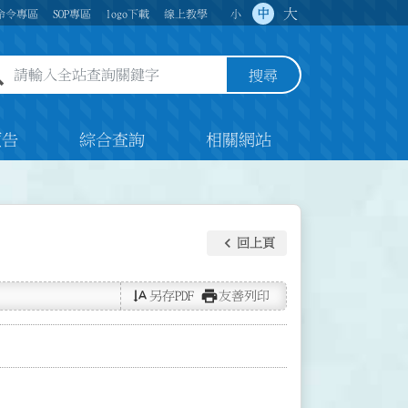
大
中
命令專區
SOP專區
logo下載
線上教學
小
全站查詢關鍵字欄位
搜尋
預告
綜合查詢
相關網站
keyboard_arrow_left
回上頁
text_rotate_vertical
print
另存PDF
友善列印