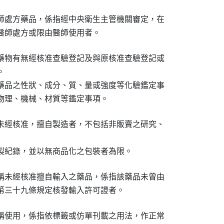
師處方藥品，係指經中央衛生主管機關審定，在

醫師處方或限由醫師使用者。
藥物有無經核准查驗登記及與原核准查驗登記或



藥品之性狀、成分、質、量或強度等化驗鑑定事

物理、機械、材質等鑑定事項。
未經核准，擅自製造者，不包括非販賣之研究、

製紀錄，並以無商品化之包裝者為限。
稱未經核准擅自輸入之藥品，係指該藥品未曾由

第三十九條規定核發輸入許可證者。
稱使用，係指依標籤或仿單刊載之用法，作正常
