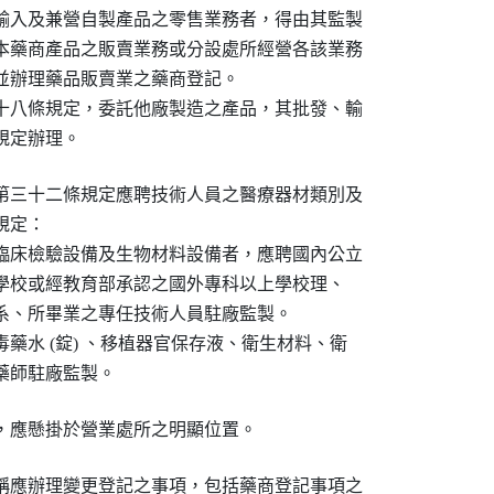
輸入及兼營自製產品之零售業務者，得由其監製

本藥商產品之販賣業務或分設處所經營各該業務

並辦理藥品販賣業之藥商登記。

十八條規定，委託他廠製造之產品，其批發、輸

規定辦理。
第三十二條規定應聘技術人員之醫療器材類別及

定：

臨床檢驗設備及生物材料設備者，應聘國內公立

以上學校或經教育部承認之國外專科以上學校理、

、系、所畢業之專任技術人員駐廠監製。

藥水 (錠) 、移植器官保存液、衛生材料、衛

任藥師駐廠監製。
，應懸掛於營業處所之明顯位置。
稱應辦理變更登記之事項，包括藥商登記事項之
