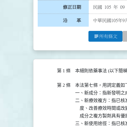
修正日期
民國 105 年 09
沿 革
中華民國105年9
subject
所有條文
第 1 條
本細則依藥事法 (以下簡
第 2 條
本法第七條，用詞定義如下
一、新成分：指新發明之成
二、新療效複方：指已核
    度、改善療效時間
    成分之複方製劑具有
三、新使用途徑：指已核