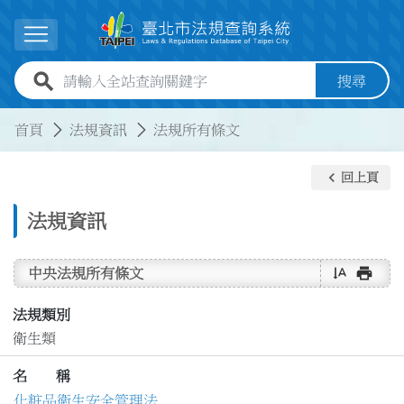
跳到主要內容
展開選單
全站查詢關鍵字欄位
搜尋
:::
:::
首頁
法規資訊
法規所有條文
keyboard_arrow_left
回上頁
法規資訊
text_rotate_vertical
print
中央法規所有條文
法規類別
衛生類
名 稱
化粧品衛生安全管理法