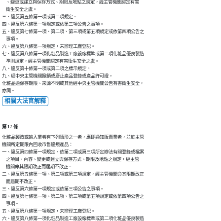
    、變更或建立與保存方式、期限及地點之規定，經主管機關認定有害

    衛生安全之虞。

三、違反第五條第一項或第二項規定。

四、違反第六條第一項規定或依第三項公告之事項。

五、違反第七條第一項、第二項、第三項或第五項規定或依第四項公告之

    事項。

六、違反第八條第一項規定，未辦理工廠登記。

七、違反第八條第一項化粧品製造工廠設廠標準或第二項化粧品優良製造

    準則規定，經主管機關認定有害衛生安全之虞。

八、違反第十條第一項或第二項之標示規定。

九、經中央主管機關撤銷或廢止產品登錄或產品許可證。

化粧品逾保存期限、來源不明或其他經中央主管機關公告有害衛生安全，

亦同。
相關大法官解釋
第 17 條
化粧品製造或輸入業者有下列情形之一者，應即通知販賣業者，並於主管

機關所定期限內回收市售違規產品：

一、違反第四條第一項規定、依第二項或第三項所定辦法有關登錄或檔案

    之項目、內容、變更或建立與保存方式、期限及地點之規定，經主管

    機關命其限期改正而屆期不改正。

二、違反第五條第一項、第二項或第三項規定，經主管機關命其限期改正

    而屆期不改正。

三、違反第六條第一項規定或依第三項公告之事項。

四、違反第七條第一項、第二項、第三項或第五項規定或依第四項公告之

    事項。

五、違反第八條第一項規定，未辦理工廠登記。

六、違反第八條第一項化粧品製造工廠設廠標準或第二項化粧品優良製造
