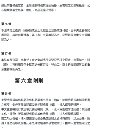
違反前五條規定者，主管機關得視其違規情節、危害程度及影響範圍，公

布違規業者之名稱、地址、商品及違法情形。
第 26 條
本法所定之處罰，除撤銷或廢止化粧品之登錄或許可證，由中央主管機關

處罰外，其餘由直轄市、縣（市）主管機關為之，必要時得由中央主管機

關為之。
第 27 條
本法有關公司、商業或工廠之全部或部分登記事項之廢止，由直轄市、縣

（市）主管機關於勒令歇業處分確定後，移由工、商主管機關或其目的事

業主管機關為之。
第 六 章 附則
第 28 條
主管機關得將化粧品及化粧品業者之檢查、抽查、抽樣檢驗或產銷證明書

之核發，委任所屬機關或委託相關機關（構）、法人或團體辦理。

中央主管機關得就前項受委託機關（構）、法人或團體辦理認證；其認證

工作，得委任所屬機關或委託其他機關（構）、法人或團體辦理。

前二項之機構、法人或團體接受委託或認證之資格與條件，以及委託、認

證工作之程序及受委託者之其他相關事項管理辦法，由中央主管機關定之

。