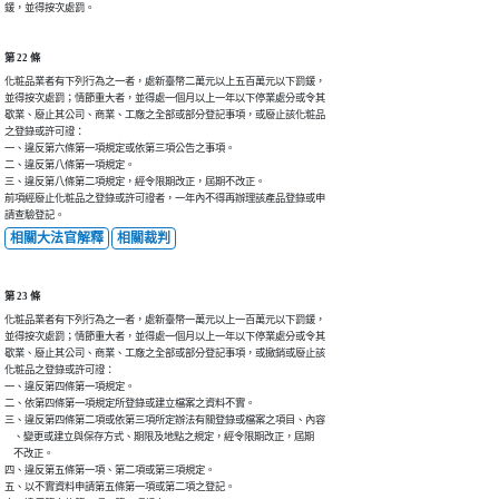
鍰，並得按次處罰。
第 22 條
化粧品業者有下列行為之一者，處新臺幣二萬元以上五百萬元以下罰鍰，

並得按次處罰；情節重大者，並得處一個月以上一年以下停業處分或令其

歇業、廢止其公司、商業、工廠之全部或部分登記事項，或廢止該化粧品

之登錄或許可證：

一、違反第六條第一項規定或依第三項公告之事項。

二、違反第八條第一項規定。

三、違反第八條第二項規定，經令限期改正，屆期不改正。

前項經廢止化粧品之登錄或許可證者，一年內不得再辦理該產品登錄或申

請查驗登記。
相關大法官解釋
相關裁判
第 23 條
化粧品業者有下列行為之一者，處新臺幣一萬元以上一百萬元以下罰鍰，

並得按次處罰；情節重大者，並得處一個月以上一年以下停業處分或令其

歇業、廢止其公司、商業、工廠之全部或部分登記事項，或撤銷或廢止該

化粧品之登錄或許可證：

一、違反第四條第一項規定。

二、依第四條第一項規定所登錄或建立檔案之資料不實。

三、違反第四條第二項或依第三項所定辦法有關登錄或檔案之項目、內容

    、變更或建立與保存方式、期限及地點之規定，經令限期改正，屆期

    不改正。

四、違反第五條第一項、第二項或第三項規定。

五、以不實資料申請第五條第一項或第二項之登記。
