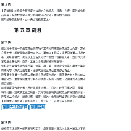
第 19 條
主管機關對於檢舉查獲違反本法規定之化粧品、標示、宣傳、廣告或化粧

品業者，除應對檢舉人身分資料嚴守秘密外，並得酌予獎勵。

前項檢舉獎勵辦法，由中央主管機關定之。
第 五 章 罰則
第 20 條
違反第十條第一項規定或依第四項所定準則有關宣傳或廣告之內容、方式

之規定者，處新臺幣四萬元以上二十萬元以下罰鍰；違反同條第二項規定

者，處新臺幣六十萬元以上五百萬元以下罰鍰；情節重大者，並得令其歇

業及廢止其公司、商業、工廠之全部或部分登記事項。

化粧品之宣傳或廣告違反第十條第一項、第二項規定或依第四項所定準則

有關內容、方式之規定者，應按次處罰至其改正或停止為止。

違反第十條第一項或第二項有關宣傳或廣告規定，情節重大者，除依前二

項處分外，主管機關並應令其不得供應、販賣、贈送、公開陳列或提供消

費者試用。

前項違反廣告規定者，應於裁處書送達三十日內，於原刊播之同一篇幅、

時段刊播一定次數之更正廣告，其內容應載明表達歉意及排除錯誤訊息。

違反前二項規定，繼續供應、販賣、贈送、公開陳列或提供消費者試用或

未刊播更正廣告者，處新臺幣十二萬元以上二百萬元以下罰鍰。
相關大法官解釋
相關裁判
第 21 條
傳播業者違反第十條第三項規定者，處新臺幣六萬元以上三十萬元以下罰
