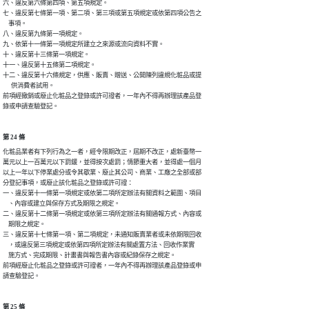
六、違反第六條第四項、第五項規定。

七、違反第七條第一項、第二項、第三項或第五項規定或依第四項公告之

    事項。

八、違反第九條第一項規定。

九、依第十一條第一項規定所建立之來源或流向資料不實。

十、違反第十三條第一項規定。

十一、違反第十五條第二項規定。

十二、違反第十六條規定，供應、販賣、贈送、公開陳列違規化粧品或提

      供消費者試用。

前項經撤銷或廢止化粧品之登錄或許可證者，一年內不得再辦理該產品登

錄或申請查驗登記。
第 24 條
化粧品業者有下列行為之一者，經令限期改正，屆期不改正，處新臺幣一

萬元以上一百萬元以下罰鍰，並得按次處罰；情節重大者，並得處一個月

以上一年以下停業處分或令其歇業、廢止其公司、商業、工廠之全部或部

分登記事項，或廢止該化粧品之登錄或許可證：

一、違反第十一條第一項規定或依第二項所定辦法有關資料之範圍、項目

    、內容或建立與保存方式及期限之規定。

二、違反第十二條第一項規定或依第三項所定辦法有關通報方式、內容或

    期限之規定。

三、違反第十七條第一項、第二項規定，未通知販賣業者或未依期限回收

    ，或違反第三項規定或依第四項所定辦法有關處置方法、回收作業實

    施方式、完成期限、計畫書與報告書內容或紀錄保存之規定。

前項經廢止化粧品之登錄或許可證者，一年內不得再辦理該產品登錄或申

請查驗登記。
第 25 條