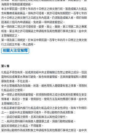
前項第一款個人自用之特定用途化粧品超過公告數量者，其超量部分，由

海關責令限期退運或銷毀。

本法中華民國一百零七年四月十日修正之條文施行前，製造或輸入化粧品

含有醫療或毒劇藥品，領有許可證者，其許可證有效期間於一百零七年四

月十日修正之條文施行之日起五年內屆滿，仍須製造或輸入者，得於效期

屆滿前三個月內申請展延，免依第一項申請查驗登記。

第一項與第二項之許可證核發、變更、廢止、撤銷、第三項第二款之專案

核准、第五項之許可證展延之申請程序及其他應遵行事項之辦法，由中央

主管機關定之。

第一項及第二項規定，於本法中華民國一百零七年四月十日修正之條文施

行之日起五年後，停止適用。
相關大法官解釋
第 6 條
化粧品不得含有汞、鉛或其他經中央主管機關公告禁止使用之成分。但因

當時科技或專業水準無可避免，致含有微量殘留，且其微量殘留對人體健

康無危害者，不在此限。

中央主管機關為防免致敏、刺激、褪色等對人體健康有害之情事，得限制

化粧品成分之使用。

第一項禁止使用與微量殘留、前項限制使用之成分或有其他影響衛生安全

情事者，其成分、含量、使用部位、使用方法及其他應遵行事項，由中央

主管機關公告之。

化粧品業者於國內進行化粧品或化粧品成分之安全性評估，除有下列情形

之一，並經中央主管機關許可者外，不得以動物作為檢測對象：

一、該成分被廣泛使用，且其功能無法以其他成分替代。

二、具評估資料顯示有損害人體健康之虞，須進行動物試驗者。

違反前項規定之化粧品，不得販賣。

第四項以動物作為檢測對象之申請程序及其他應遵行事項之辦法，由中央
