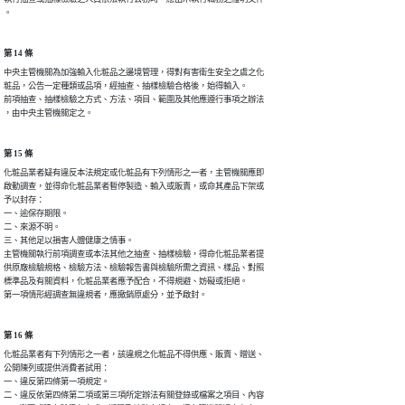
。
第 14 條
中央主管機關為加強輸入化粧品之邊境管理，得對有害衛生安全之虞之化

粧品，公告一定種類或品項，經抽查、抽樣檢驗合格後，始得輸入。

前項抽查、抽樣檢驗之方式、方法、項目、範圍及其他應遵行事項之辦法

，由中央主管機關定之。
第 15 條
化粧品業者疑有違反本法規定或化粧品有下列情形之一者，主管機關應即

啟動調查，並得命化粧品業者暫停製造、輸入或販賣，或命其產品下架或

予以封存：

一、逾保存期限。

二、來源不明。

三、其他足以損害人體健康之情事。

主管機關執行前項調查或本法其他之抽查、抽樣檢驗，得命化粧品業者提

供原廠檢驗規格、檢驗方法、檢驗報告書與檢驗所需之資訊、樣品、對照

標準品及有關資料，化粧品業者應予配合，不得規避、妨礙或拒絕。

第一項情形經調查無違規者，應撤銷原處分，並予啟封。
第 16 條
化粧品業者有下列情形之一者，該違規之化粧品不得供應、販賣、贈送、

公開陳列或提供消費者試用：

一、違反第四條第一項規定。

二、違反依第四條第二項或第三項所定辦法有關登錄或檔案之項目、內容
