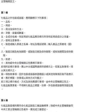
主管機關定之。
第 7 條
化粧品之外包裝或容器，應明顯標示下列事項：

一、品名。

二、用途。

三、用法及保存方法。

四、淨重、容量或數量。

五、全成分名稱，特定用途化粧品應另標示所含特定用途成分之含量。

六、使用注意事項。

七、製造或輸入業者之名稱、地址及電話號碼；輸入產品之原產地（國）

    。

八、製造日期及有效期間，或製造日期及保存期限，或有效期間及保存期

    限。

九、批號。

十、其他經中央主管機關公告應標示事項。

前項所定標示事項，應以中文或國際通用符號標示之。但第五款事項，得

以英文標示之。

第一項各款事項，因外包裝或容器表面積過小或其他特殊情形致不能標示

者，應於標籤、仿單或以其他方式刊載之。

前三項之標示格式、方式及其他應遵行事項，由中央主管機關公告之。

化粧品販賣業者，不得將化粧品之標籤、仿單、外包裝或容器等改變出售

。
第 8 條
化粧品製造場所應符合化粧品製造工廠設廠標準；除經中央主管機關會同

中央工業主管機關公告者外，應完成工廠登記。
