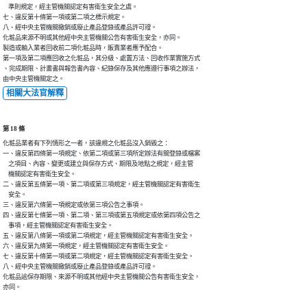
    準則規定，經主管機關認定有害衛生安全之虞。

七、違反第十條第一項或第二項之標示規定。

八、經中央主管機關撤銷或廢止產品登錄或產品許可證。

化粧品來源不明或其他經中央主管機關公告有害衛生安全，亦同。

製造或輸入業者回收前二項化粧品時，販賣業者應予配合。

第一項及第二項應回收之化粧品，其分級、處置方法、回收作業實施方式

、完成期限、計畫書與報告書內容、紀錄保存及其他應遵行事項之辦法，

由中央主管機關定之。
相關大法官解釋
第 18 條
化粧品業者有下列情形之一者，該違規之化粧品沒入銷毀之：

一、違反第四條第一項規定、依第二項或第三項所定辦法有關登錄或檔案

    之項目、內容、變更或建立與保存方式、期限及地點之規定，經主管

    機關認定有害衛生安全。

二、違反第五條第一項、第二項或第三項規定，經主管機關認定有害衛生

    安全。

三、違反第六條第一項規定或依第三項公告之事項。

四、違反第七條第一項、第二項、第三項或第五項規定或依第四項公告之

    事項，經主管機關認定有害衛生安全。

五、違反第八條第一項或第二項規定，經主管機關認定有害衛生安全。

六、違反第九條第一項規定，經主管機關認定有害衛生安全。

七、違反第十條第一項或第二項規定，經主管機關認定有害衛生安全。

八、經中央主管機關撤銷或廢止產品登錄或產品許可證。

化粧品逾保存期限、來源不明或其他經中央主管機關公告有害衛生安全，

亦同。