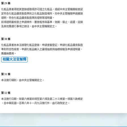
第 29 條
化粧品業者得就其登錄或取得許可證之化粧品，或經中央主管機關檢查認

定符合化粧品優良製造準則之化粧品製造場所，向中央主管機關申請產銷

證明、符合化粧品優良製造準則證明等證明書。

前項證明書核發之申請條件、審查程序與基準、效期、廢止、返還、註銷

及其他應遵行事項之辦法，由中央主管機關定之。
第 30 條
化粧品業者依本法辦理化粧品登錄、申請查驗登記、申請化粧品優良製造

準則符合性檢查、申請化粧品輸入之邊境抽查與抽樣檢驗及申請證明書，

應繳納費用。
相關大法官解釋
第 31 條
本法施行細則，由中央主管機關定之。
第 32 條
本法施行日期，除第六條第四項至第六項及第二十三條第一項第六款規定

，自中華民國一百零八年十一月九日施行外，由行政院定之。