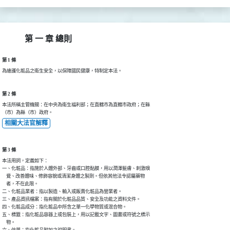
第 一 章 總則
第 1 條
為維護化粧品之衛生安全，以保障國民健康，特制定本法。
第 2 條
本法所稱主管機關：在中央為衛生福利部；在直轄市為直轄市政府；在縣

（市）為縣（市）政府。
相關大法官解釋
第 3 條
本法用詞，定義如下：

一、化粧品：指施於人體外部、牙齒或口腔黏膜，用以潤澤髮膚、刺激嗅

    覺、改善體味、修飾容貌或清潔身體之製劑。但依其他法令認屬藥物

    者，不在此限。

二、化粧品業者：指以製造、輸入或販賣化粧品為營業者。

三、產品資訊檔案：指有關於化粧品品質、安全及功能之資料文件。

四、化粧品成分：指化粧品中所含之單一化學物質或混合物。

五、標籤：指化粧品容器上或包裝上，用以記載文字、圖畫或符號之標示

    物。

六、仿單：指化粧品附加之說明書。
