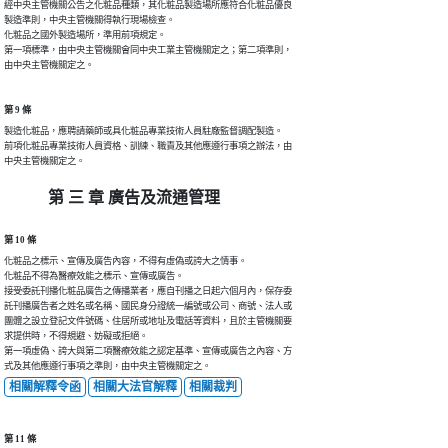
經中央主管機關公告之化粧品種類，其化粧品製造場所應符合化粧品優良

製造準則，中央主管機關得執行現場檢查。

化粧品之國外製造場所，準用前項規定。

第一項標準，由中央主管機關會同中央工業主管機關定之；第二項準則，

由中央主管機關定之。
第 9 條
製造化粧品，應聘請藥師或具化粧品專業技術人員駐廠監督調配製造。

前項化粧品專業技術人員資格、訓練、職責及其他應遵行事項之辦法，由

中央主管機關定之。
第 三 章 廣告及流通管理
第 10 條
化粧品之標示、宣傳及廣告內容，不得有虛偽或誇大之情事。

化粧品不得為醫療效能之標示、宣傳或廣告。

接受委託刊播化粧品廣告之傳播業者，應自刊播之日起六個月內，保存委

託刊播廣告者之姓名或名稱、國民身分證統一編號或公司、商號、法人或

團體之設立登記文件號碼、住居所或地址及電話等資料，且於主管機關要

求提供時，不得規避、妨礙或拒絕。

第一項虛偽、誇大與第二項醫療效能之認定基準、宣傳或廣告之內容、方

式及其他應遵行事項之準則，由中央主管機關定之。
相關解釋令函
相關大法官解釋
相關裁判
第 11 條