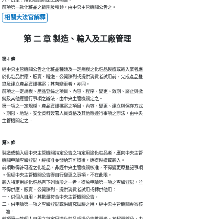
前項第一款化粧品之範圍及種類，由中央主管機關公告之。
相關大法官解釋
第 二 章 製造、輸入及工廠管理
第 4 條
經中央主管機關公告之化粧品種類及一定規模之化粧品製造或輸入業者應

於化粧品供應、販賣、贈送、公開陳列或提供消費者試用前，完成產品登

錄及建立產品資訊檔案；其有變更者，亦同。

前項之一定規模、產品登錄之項目、內容、程序、變更、效期、廢止與撤

銷及其他應遵行事項之辦法，由中央主管機關定之。

第一項之一定規模、產品資訊檔案之項目、內容、變更、建立與保存方式

、期限、地點、安全資料簽署人員資格及其他應遵行事項之辦法，由中央

主管機關定之。
第 5 條
製造或輸入經中央主管機關指定公告之特定用途化粧品者，應向中央主管

機關申請查驗登記，經核准並發給許可證後，始得製造或輸入。

前項取得許可證之化粧品，非經中央主管機關核准，不得變更原登記事項

。但經中央主管機關公告得自行變更之事項，不在此限。

輸入特定用途化粧品有下列情形之一者，得免申請第一項之查驗登記，並

不得供應、販賣、公開陳列、提供消費者試用或轉供他用：

一、供個人自用，其數量符合中央主管機關公告。

二、供申請第一項之查驗登記或供研究試驗之用，經中央主管機關專案核

    准。
