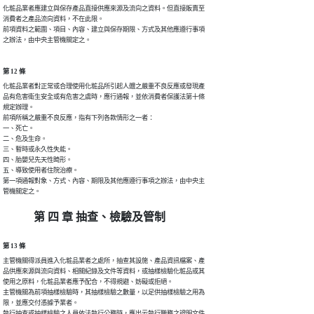
化粧品業者應建立與保存產品直接供應來源及流向之資料。但直接販賣至

消費者之產品流向資料，不在此限。

前項資料之範圍、項目、內容、建立與保存期限、方式及其他應遵行事項

之辦法，由中央主管機關定之。
第 12 條
化粧品業者對正常或合理使用化粧品所引起人體之嚴重不良反應或發現產

品有危害衛生安全或有危害之虞時，應行通報，並依消費者保護法第十條

規定辦理。

前項所稱之嚴重不良反應，指有下列各款情形之一者：

一、死亡。

二、危及生命。

三、暫時或永久性失能。

四、胎嬰兒先天性畸形。

五、導致使用者住院治療。

第一項通報對象、方式、內容、期限及其他應遵行事項之辦法，由中央主

管機關定之。
第 四 章 抽查、檢驗及管制
第 13 條
主管機關得派員進入化粧品業者之處所，抽查其設施、產品資訊檔案、產

品供應來源與流向資料、相關紀錄及文件等資料，或抽樣檢驗化粧品或其

使用之原料，化粧品業者應予配合，不得規避、妨礙或拒絕。

主管機關為前項抽樣檢驗時，其抽樣檢驗之數量，以足供抽樣檢驗之用為

限，並應交付憑據予業者。

執行抽查或抽樣檢驗之人員依法執行公務時，應出示執行職務之證明文件
