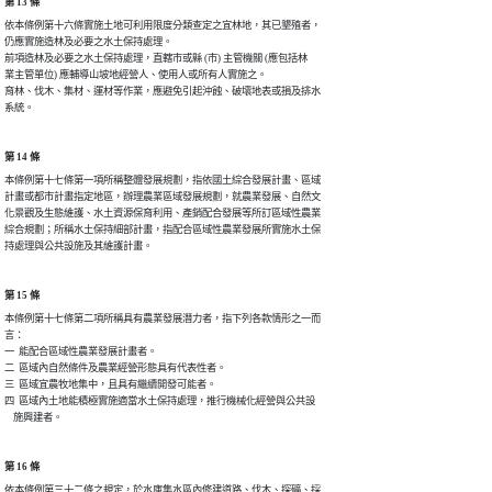
第 13 條
依本條例第十六條實施土地可利用限度分類查定之宜林地，其已墾殖者，

仍應實施造林及必要之水土保持處理。

前項造林及必要之水土保持處理，直轄市或縣 (市) 主管機關 (應包括林

業主管單位) 應輔導山坡地經營人、使用人或所有人實施之。

育林、伐木、集材、運材等作業，應避免引起沖蝕、破壞地表或損及排水

系統。
第 14 條
本條例第十七條第一項所稱整體發展規劃，指依國土綜合發展計畫、區域

計畫或都市計畫指定地區，辦理農業區域發展規劃，就農業發展、自然文

化景觀及生態維護、水土資源保育利用、產銷配合發展等所訂區域性農業

綜合規劃；所稱水土保持細部計畫，指配合區域性農業發展所實施水土保

持處理與公共設施及其維護計畫。
第 15 條
本條例第十七條第二項所稱具有農業發展潛力者，指下列各款情形之一而

言：

一  能配合區域性農業發展計畫者。

二  區域內自然條件及農業經營形態具有代表性者。

三  區域宜農牧地集中，且具有繼續開發可能者。

四  區域內土地能積極實施適當水土保持處理，推行機械化經營與公共設

    施興建者。
第 16 條
依本條例第三十二條之規定，於水庫集水區內修建道路、伐木、探礦、採
