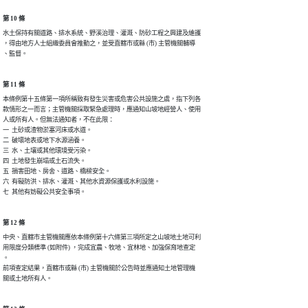
第 10 條
水土保持有關道路、排水系統、野溪治理、灌溉、防砂工程之興建及維護

，得由地方人士組織委員會推動之，並受直轄市或縣 (市) 主管機關輔導

、監督。
第 11 條
本條例第十五條第一項所稱致有發生災害或危害公共設施之虞，指下列各

款情形之一而言；主管機關採取緊急處理時，應通知山坡地經營人、使用

人或所有人。但無法通知者，不在此限：

一  土砂或渣物淤塞河床或水道。

二  破壞地表或地下水源涵養。

三  水、土壤或其他環境受污染。

四  土地發生崩塌或土石流失。

五  損害田地、房舍、道路、橋樑安全。

六  有礙防洪、排水、灌溉、其他水資源保護或水利設施。

七  其他有妨礙公共安全事項。
第 12 條
中央、直轄市主管機關應依本條例第十六條第三項所定之山坡地土地可利

用限度分類標準 (如附件) ，完成宜農、牧地、宜林地、加強保育地查定

。

前項查定結果，直轄市或縣 (市) 主管機關於公告時並應通知土地管理機

關或土地所有人。