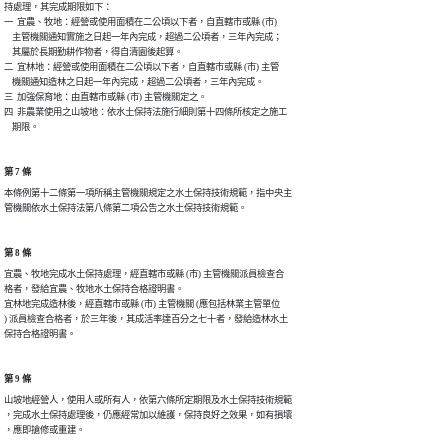
持處理，其完成期限如下：

一  宜農、牧地：經營或使用面積在二公頃以下者，自直轄市或縣 (市)

    主管機關通知實施之日起一年內完成，超過二公頃者，三年內完成；

    其屬於長期勤耕作物者，得自清園後起算。

二  宜林地：經營或使用面積在二公頃以下者，自直轄市或縣 (市) 主管

    機關通知造林之日起一年內完成，超過二公頃者，三年內完成。

三  加強保育地：由直轄市或縣 (市) 主管機關定之。

四  非農業使用之山坡地：依水土保持法施行細則第十四條所核定之施工

    期限。
第 7 條
本條例第十二條第一項所稱主管機關規定之水土保持技術規範，指中央主

管機關依水土保持法第八條第二項公告之水土保持技術規範。
第 8 條
宜農、牧地完成水土保持處理，經直轄市或縣 (市) 主管機關派員檢查合

格者，發給宜農、牧地水土保持合格證明書。

宜林地完成造林後，經直轄市或縣 (市) 主管機關 (應包括林業主管單位

) 派員檢查合格者，於三年後，其成活率達百分之七十者，發給造林水土

保持合格證明書。
第 9 條
山坡地經營人，使用人或所有人，依第六條所定期限及水土保持技術規範

，完成水土保持處理後，仍應經常加以維護，保持良好之效果，如有損壞

，應即搶修或重建。