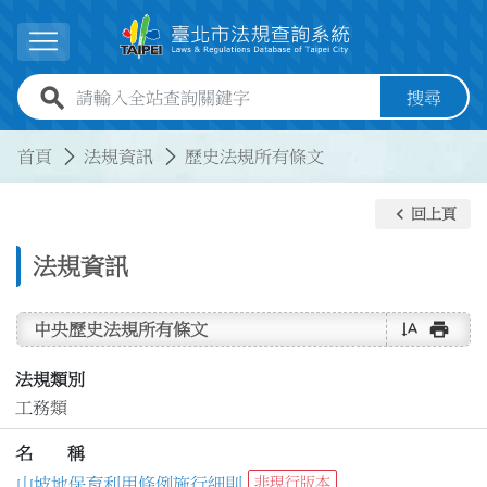
跳到主要內容
展開選單
全站查詢關鍵字欄位
搜尋
:::
:::
首頁
法規資訊
歷史法規所有條文
keyboard_arrow_left
回上頁
法規資訊
text_rotate_vertical
print
中央歷史法規所有條文
法規類別
工務類
名 稱
山坡地保育利用條例施行細則
非現行版本