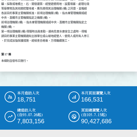
礦、採取或堆積土、石、開發建築、經營遊憩用地、設置墳墓、處理垃圾

等廢棄物及其他開挖整地者，應先微得其治理機關 (構) 之同意，並報經

各該目的事業主管機關核准。前項治理機關 (構) ，指水庫管理機關或經

中央、直轄市主管機關指定之機關 (構) 。

前項治理機關 (構) ，指水庫管理機關或經中央、直轄市主管機關指定之

機關 (構) 。

第一項治理機關 (構) 得隨時派員查勘，遇有危害水庫安全之虞時，得報

請目的事業主管機關通知主辦單位或山坡地經營人、使用人或所有人停工

，於完成加強保護措施，經檢查合格後，方得繼續施工。
第 17 條
本細則自發布日施行。
本月造訪人次
本月頁面瀏覽人次
:::
18,751
166,531
總造訪人次
頁面總瀏覽人次
(自93.07.26起)
(自105.7.15起)
7,803,156
90,427,686