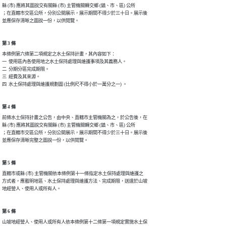
縣 (市) 應將其圖說交有關縣 (市) 主管機關轉交鄉 (鎮、市、區) 公所

；在直轄市交區公所，分別公開展示，展示期間不得少於三十日。展示後

並應保存清晰之圖說一份，以供閱覽。
第 3 條
本條例第六條第二項規定之水土保持計畫，其內容如下：

一  使用區內各使用地之水土保持處理與維護事項及其義務人。

二  分期分區完成期限。

三  經費及其來源。

四  水土保持處理與維護規劃圖 (比例尺不得小於一萬分之一) 。
第 4 條
前條水土保持計畫之公告，由中央、直轄市主管機關為之，於公告後，在

縣 (市) 應將其圖說交有關縣 (市) 主管機關轉交鄉 (鎮、市、區) 公所

；在直轄市交區公所，分別公開展示，展示期間不得少於三十日。展示後

並應保存清晰完整之圖說一份，以供閱覽。
第 5 條
直轄市或縣 (市) 主管機關依本條例第十一條指定水土保持處理與維護之

方式者，應載明地區、水土保持處理與維護方法、完成期限，送達於山坡

地經營人、使用人或所有人。
第 6 條
山坡地經營人、使用人或所有人依本條例第十二條第一項規定實施水土保
