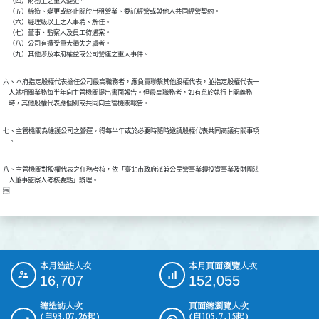
    （四）財務上之重大變更。

    （五）締造、變更或終止關於出租營業、委託經營或與他人共同經營契約。

    （六）經理級以上之人事聘、解任。

    （七）董事、監察人及員工待遇案。

    （八）公司有遭受重大損失之虞者。

六、本府指定股權代表擔任公司最高職務者，應負責聯繫其他股權代表，並指定股權代表一

    人就相關業務每半年向主管機關提出書面報告。但最高職務者，如有怠於執行上開義務

七、主管機關為維護公司之營運，得每半年或於必要時隨時邀請股權代表共同商議有關事項

八、主管機關對股權代表之任務考核，依「臺北市政府派兼公民營事業轉投資事業及財團法

    人董事監察人考核要點」辦理。

本月造訪人次
本月頁面瀏覽人次
:::
16,707
152,055
總造訪人次
頁面總瀏覽人次
(自93.07.26起)
(自105.7.15起)