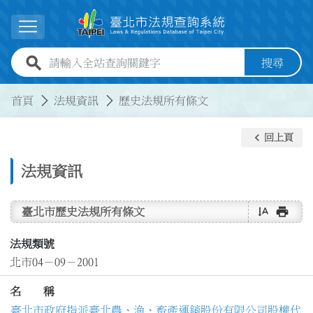
跳到主要內容
展開選單
全站查詢關鍵字欄位
搜尋
:::
:::
首頁
法規資訊
歷史法規所有條文
keyboard_arrow_left
回上頁
法規資訊
text_rotate_vertical
print
臺北市歷史法規所有條文
法規類號
北市04－09－2001
名 稱
臺北市政府指派臺北農、漁、畜產運銷股份有限公司股權代