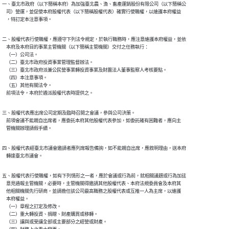
一、臺北市政府（以下簡稱本府）為加強臺北農、漁、畜產運銷股份有限公司（以下簡稱公

    司）營運，並促使本府股權代表（以下簡稱股權代表）確實行使職權，以維護本府權益

二、股權代表行使職權，應遵守下列法令規定，於執行職務時，應注意維護本府權益，並依

    本府及本府目的事業主管機關（以下簡稱主管機關）交付之任務執行：

    （一）公司法。

    （二）臺北市政府投資事業管理監督辦法。

    （三）臺北市政府派兼公民營事業轉投資事業及財團法人董事監察人考核要點。

    （四）本注意事項。

    （五）其他有關法令。

    前項法令，本府於遴派股權代表時提供之。
三、股權代表應出席公司定期及臨時召開之會議，參與公司決策。

    前項會議不能親自出席者，應委託本府其他股權代表參加，如委託確有困難者，應向主

四、股權代表經臺北市議會邀請者應列席報告備詢，如不能親自出席，應敘明理由，送本府

五、股權代表行使職權，如有下列情形之一者，應於會議或行為前，就相關議題或行為加註

    意見通報主管機關，必要時，主管機關得邀請其他股權代表、本府法規委員會及本府其

    他相關機關先行研商，並請擔任該公司最高職務之股權代表或互推一人為主席，以維護

    本府權益。

    （一）章程之訂定及修改。

    （二）重大轉投資、捐贈、財產購買或移轉。

    （三）讓與或受讓全部或主要部分之經營或財產。
