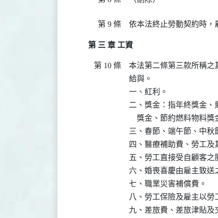
第 9 條
依本法終止勞動契約時，
第 三 章 工資
第 10 條
本法第二條第三款所稱之
給與。

一、紅利。

二、獎金：指年終獎金、
    獎金、節約燃料物料
三、春節、端午節、中秋節
四、醫療補助費、勞工及其
五、勞工直接受自顧客之服
六、婚喪喜慶由雇主致送
七、職業災害補償費。

八、勞工保險及雇主以勞
九、差旅費、差旅津貼及交