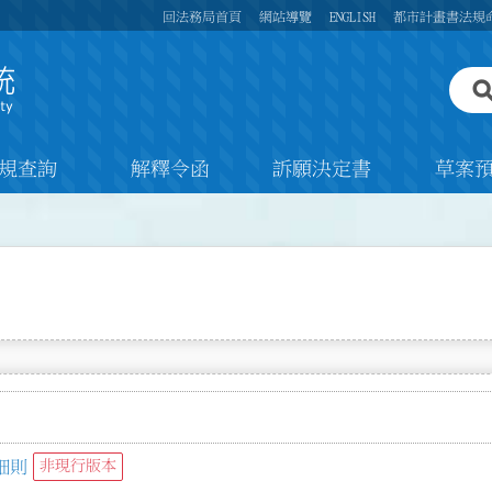
回法務局首頁
網站導覽
ENGLISH
都市計畫書法規
規查詢
解釋令函
訴願決定書
草案
細則
非現行版本