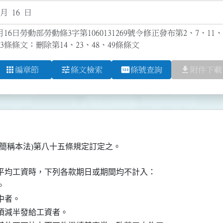
 月 16 日
月16日勞動部勞動條3字第1060131269號令修正發布第2、7、11、2
24-3條條文；刪除第14、23、48、49條條文
apps
tune
pin
file_download
編章節
條文檢索
條號查詢
附件下載
簡稱本法)第八十五條規定訂定之。
平均工資時，下列各款期日或期間均不計入：



者。

減半發給工資者。
