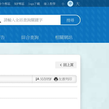
大
中
命令專區
SOP專區
logo下載
線上教學
小
全站查詢關鍵字欄位
搜尋
預告
綜合查詢
相關網站
keyboard_arrow_left
回上頁
text_rotate_vertical
print
另存PDF
友善列印