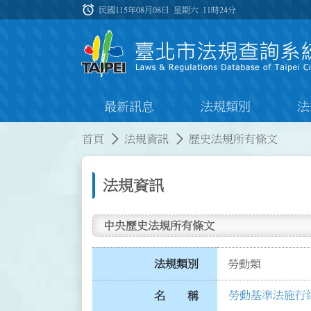
跳到主要內容
alarm
:::
民國115年08月08日 星期六
11時24分
最新訊息
法規類別
法
:::
:::
首頁
法規資訊
歷史法規所有條文
法規資訊
中央歷史法規所有條文
法規類別
勞動類
勞動基準法施行
名 稱