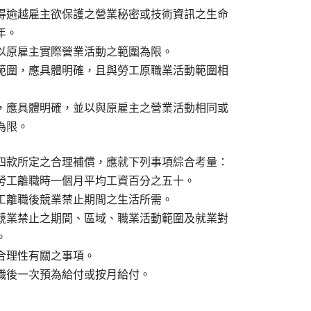
得逾越雇主欲保護之營業秘密或技術資訊之生命

年。

以原雇主實際營業活動之範圍為限。

範圍，應具體明確，且與勞工原職業活動範圍相

，應具體明確，並以與原雇主之營業活動相同或

者為限。
四款所定之合理補償，應就下列事項綜合考量：

勞工離職時一個月平均工資百分之五十。

工離職後競業禁止期間之生活所需。

競業禁止之期間、區域、職業活動範圍及就業對



理性有關之事項。

職後一次預為給付或按月給付。