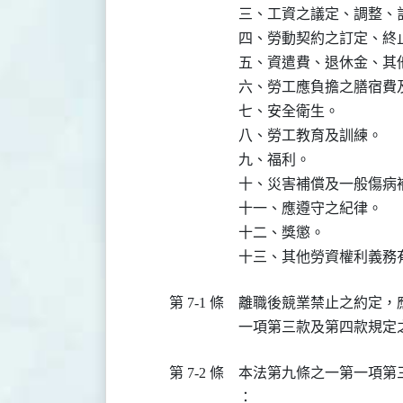
三、工資之議定、調整、
四、勞動契約之訂定、終止
五、資遣費、退休金、其他
六、勞工應負擔之膳宿費及
七、安全衛生。

八、勞工教育及訓練。

九、福利。

十、災害補償及一般傷病補
十一、應遵守之紀律。

十二、獎懲。

十三、其他勞資權利義務
第 7-1 條
離職後競業禁止之約定，
一項第三款及第四款規定
第 7-2 條
本法第九條之一第一項第
：
