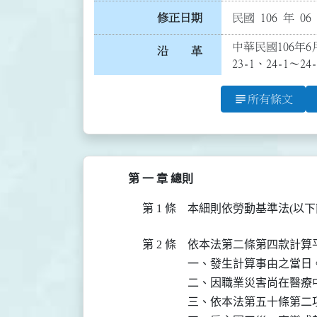
修正日期
民國 106 年 06
中華民國106年6
沿 革
23-1、24-1～
subject
所有條文
第 一 章 總則
第 1 條
本細則依勞動基準法(以下
第 2 條
依本法第二條第四款計算
一、發生計算事由之當日。
二、因職業災害尚在醫療中
三、依本法第五十條第二項