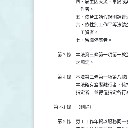
四、雇主因天災、事變或
    作者。

五、依勞工請假規則請普通
六、依性別工作平等法請
    工資者。

七、留職停薪者。
第 3 條
本法第三條第一項第一款
之規定。
第 4 條
本法第三條第一項第八款
本法確有窒礙難行者，係
指定者，並得僅指定各行
第 4-1 條
（刪除）
第 5 條
勞工工作年資以服務同一