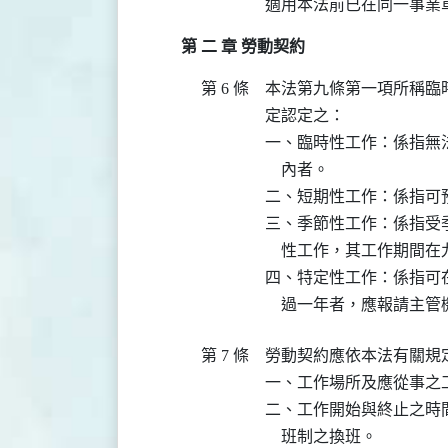
適用本法前已在同一事業
第 二 章 勞動契約
第 6 條
本法第九條第一項所稱臨
定認定之：

一、臨時性工作：係指無
    內者。

二、短期性工作：係指可
三、季節性工作：係指受
    性工作，其工作期間
四、特定性工作：係指可
    過一年者，應報請主
第 7 條
勞動契約應依本法有關規定
一、工作場所及應從事之工
二、工作開始與終止之時
    班制之換班。
