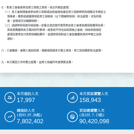
七、對各工會會員參加勞工保險之查核，依左列規定處理：

    （一）各工會辦理會員參加勞工保險或加保會員有違反勞工保險修例及相關法令規定之

          情事者，應即函請臺閩地區勞工保險局（以下簡稱勞保局）依法處理，涉及刑責

          者，並移送司法機關偵辦。

    （二）函請勞保局按月檢送無一定雇主或自營作業而參加各工會者負擔保險費用名冊，

          其各冊應載明本方案四所列事項，經查核不符合加保資格之會員，除依前款規定

          處理及暫停支付其勞保補助費外，並請勞保局對該工會從嚴審核其所申報之加保

          資料。
八、工會職員、會務人員如拒絕、規避或阻撓本方案之查核，勞工局局應即依法處理。
九、本方案因工作所需之經費，由勞工局編列年度預算支應。
本月造訪人次
本月頁面瀏覽人次
:::
17,997
158,943
總造訪人次
頁面總瀏覽人次
(自93.07.26起)
(自105.7.15起)
7,802,402
90,420,098