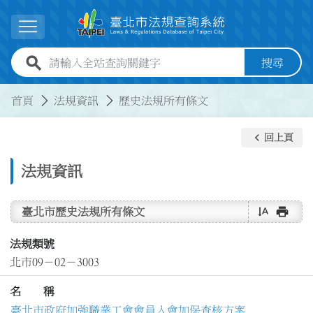
跳到主要內容
展開選單
全站查詢關鍵字欄位
搜尋
:::
:::
首頁
法規資訊
歷史法規所有條文
keyboard_arrow_left
回上頁
法規資訊
text_rotate_vertical
print
臺北市歷史法規所有條文
法規類號
北市09－02－3003
名 稱
臺北市政府加強職業工會會員入會加保查核方案