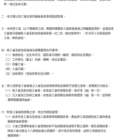
    帑，特訂定本方案。
二、本方案以各工會及其所屬會員為查核監督對象。
三、本府勞工局（以下簡稱勞工局）應隨時掌握各工會新進會員之明確動態資料，並督促各

    工會按月填報新入會及新加保會員各冊一式二份（格式如附件），於次月十日前函送勞

    工局，俾供查核。
四、新入會及新加保會員名冊應載明左列事項：

    （一）會員姓名、出生年月日、國民身分證統一編號、通訊地址及電話。

    （二）工作單位（雇主）名稱、職務、地址及電話。

    （三）所屬工會。

    （四）入會日期。

    （五）加保情形（含投保單位及日期）。
五、勞工局對各工會會員之入會及加保資格得為定期與不定期之查核，其實施方式如左：

    （一）新入會及新加保之會員，依各該工會所填報名冊，每月清（抽）查一次。

    （二）已入會及已加保之會員，依各該工會原報名每冊年辦理清（抽）查一次，並得視

          實際需要隨時抽查。
六、對各工會會員資格之查，依左列規定處理：

    （一）如未符合工會法及各該工會章程等相關規定者，應由勞工局函請各該工會改善並

          撤銷其會員資格。

    （二）工會之理事對會員入會資格如有不為函報或為虛偽不實之證明，報告或陳述者，

          除依工會法第五十八條規定處以罰鍰外，其行為涉及刑責者，由勞工局移送司法

          機閱偵辦。