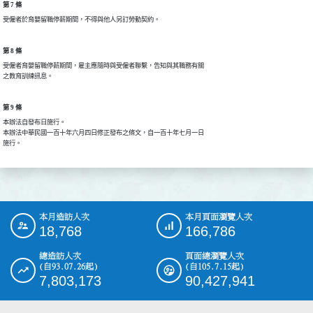
第 7 條
受僱者於育嬰留職停薪期間，不得與他人另訂勞動契約。
第 8 條
受僱者育嬰留職停薪期間，雇主應隨時與受僱者聯繫，告知與其職務有關

之教育訓練訊息。
第 9 條
本辦法自發布日施行。

本辦法中華民國一百十年六月四日修正發布之條文，自一百十年七月一日

施行。
本月造訪人次
本月頁面瀏覽人次
:::
18,768
166,786
總造訪人次
頁面總瀏覽人次
(自93.07.26起)
(自105.7.15起)
7,803,173
90,427,941