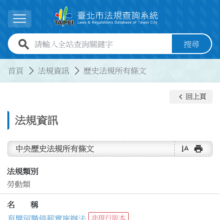
跳到主要內容
展開選單
全站查詢關鍵字欄位
搜尋
:::
:::
首頁
法規資訊
歷史法規所有條文
keyboard_arrow_left
回上頁
法規資訊
text_rotate_vertical
print
中央歷史法規所有條文
法規類別
勞動類
名 稱
育嬰留職停薪實施辦法
非現行版本