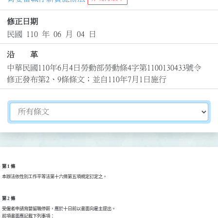
修正日期
民國 110 年 06 月 04 日
沿 革
中華民國110年6月4日勞動部勞動條4字第1100130433號令
修正發布第2、9條條文；並自110年7月1日施行
切換選擇法規資訊內容
第 1 條
本辦法依性別工作平等法第十六條第五項規定訂定之。
第 2 條
受僱者申請育嬰留職停薪，應於十日前以書面向雇主提出。

前項書面應記載下列事項：
