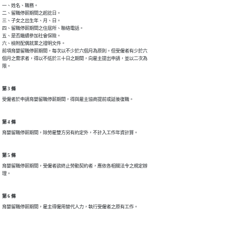
一、姓名、職務。

二、留職停薪期間之起訖日。

三、子女之出生年、月、日。

四、留職停薪期間之住居所、聯絡電話。

五、是否繼續參加社會保險。

六、檢附配偶就業之證明文件。

前項育嬰留職停薪期間，每次以不少於六個月為原則。但受僱者有少於六

個月之需求者，得以不低於三十日之期間，向雇主提出申請，並以二次為

限。
第 3 條
受僱者於申請育嬰留職停薪期間，得與雇主協商提前或延後復職。
第 4 條
育嬰留職停薪期間，除勞雇雙方另有約定外，不計入工作年資計算。
第 5 條
育嬰留職停薪期間，受僱者欲終止勞動契約者，應依各相關法令之規定辦

理。
第 6 條
育嬰留職停薪期間，雇主得僱用替代人力，執行受僱者之原有工作。