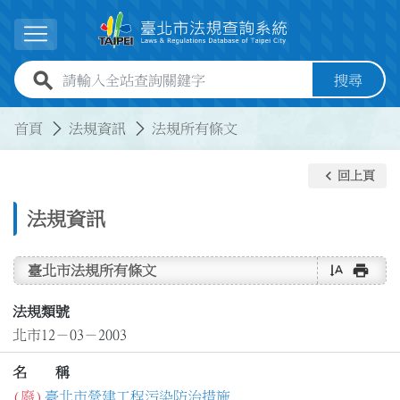
跳到主要內容
展開選單
全站查詢關鍵字欄位
搜尋
:::
:::
首頁
法規資訊
法規所有條文
keyboard_arrow_left
回上頁
法規資訊
text_rotate_vertical
print
臺北市法規所有條文
法規類號
北市12－03－2003
名 稱
(廢)
臺北市營建工程污染防治措施