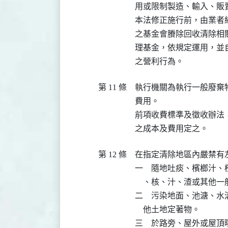
用或限制製造、輸入、販賣
本法修正施行前，由業者
之基金會賸除回收清除相
理基金，依規定運用，並
第 11 條
執行機關為執行一般廢棄
費用。

前項收費標準及徵收辦法
第 12 條
在指定清除地區內嚴禁有左
一　隨地吐痰、檳榔汁、
    、核、汁、渣或其他一
二　污染地面、池溏、水
    他土地定著物。

三　於路旁、屋外或屋頂