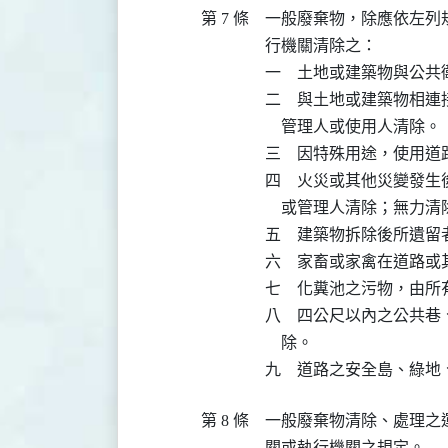
第 7 條
一般廢棄物，除應依左列
行機關清除之：

一　土地或建築物與公共
二　與土地或建築物相連
    管理人或使用人清除。

三　因特殊用途，使用道
四　火災或其他災變發生
    或管理人清除；無力
五　建築物拆除後所遺留
六　家畜或家禽在道路或
七　化糞池之污物，由所
八　四公尺以內之公共巷
    除。

第 8 條
一般廢棄物清除、處理之