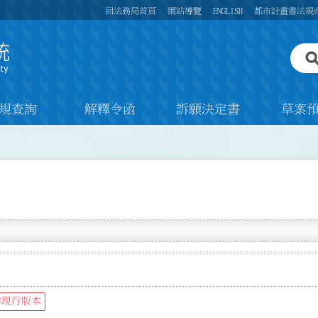
回法務局首頁
網站導覽
ENGLISH
都市計畫書法規
規查詢
解釋令函
訴願決定書
草案
非現行版本