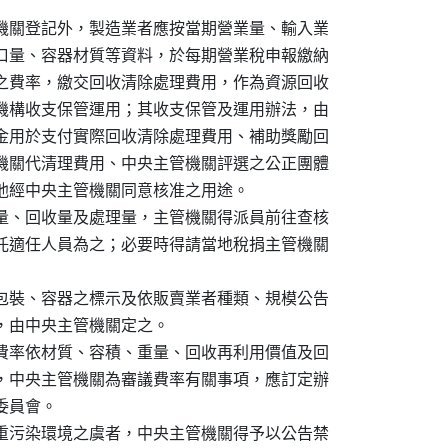
機關登記外，製造業者應按當期營業量、輸入業

口量、容器材質等資料，於每期營業稅申報繳納

之費率，繳交回收清除處理費用，作為資源回收

機構收支保管運用；其收支保管及運用辦法，由

金用於支付實際回收清除處理費用、補助獎勵回

機關代清理費用、中央主管機關評選之公正團體

他經中央主管機關同意核准之用途。

量、回收量及處理量，主管機關得派員前往查核

託適任人員為之；必要時得請當地稅捐主管機關

包裝、容器之標示及依販賣業者種類、規模公告

，由中央主管機關定之。

費率依材質、容積、重量、回收再利用價值及回

，中央主管機關為審議費率有關事項，應訂定辦

員會。

重污染環境之虞者，中央主管機關得予以公告禁
