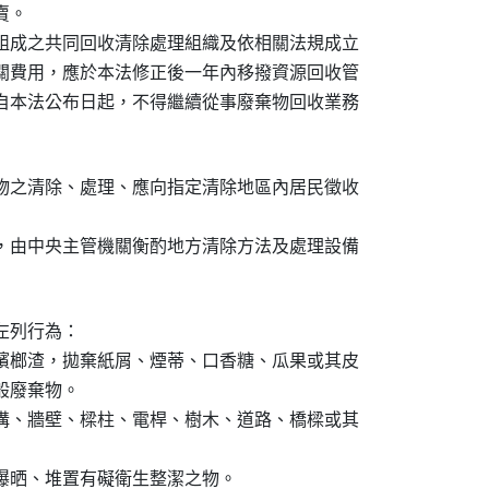
。

組成之共同回收清除處理組織及依相關法規成立

關費用，應於本法修正後一年內移撥資源回收管

自本法公布日起，不得繼續從事廢棄物回收業務

物之清除、處理、應向指定清除地區內居民徵收

，由中央主管機關衡酌地方清除方法及處理設備

列行為：

檳榔渣，拋棄紙屑、煙蒂、口香糖、瓜果或其皮

般廢棄物。

溝、牆壁、樑柱、電桿、樹木、道路、橋樑或其

曝晒、堆置有礙衛生整潔之物。
