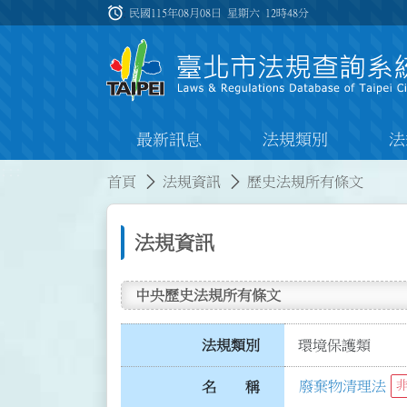
跳到主要內容
alarm
:::
民國115年08月08日 星期六
12時48分
最新訊息
法規類別
法
:::
:::
首頁
法規資訊
歷史法規所有條文
法規資訊
中央歷史法規所有條文
法規類別
環境保護類
廢棄物清理法
名 稱