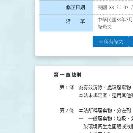
修正日期
民國 88 年 07 
中華民國88年7月
沿 革
條條文
subject
所有條文
第 一 章 總則
第 1 條
為有效清除、處理廢棄物
第 2 條
本法所稱廢棄物，分左列二
一　一般廢棄物：垃圾、
    染環境衛生之固體或液