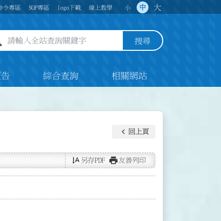
大
中
命令專區
SOP專區
logo下載
線上教學
小
全站查詢關鍵字欄位
搜尋
預告
綜合查詢
相關網站
keyboard_arrow_left
回上頁
text_rotate_vertical
print
另存PDF
友善列印