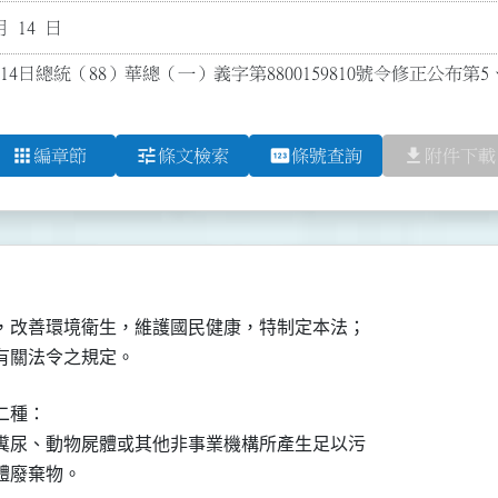
月 14 日
14日總統（88）華總（一）義字第8800159810號令修正公布第5、
apps
tune
pin
file_download
編章節
條文檢索
條號查詢
附件下載
，改善環境衛生，維護國民健康，特制定本法；

種：

糞尿、動物屍體或其他非事業機構所產生足以污

體廢棄物。
