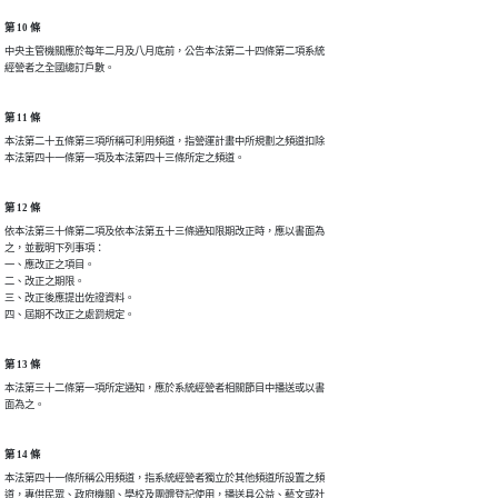
第 10 條
中央主管機關應於每年二月及八月底前，公告本法第二十四條第二項系統

經營者之全國總訂戶數。
第 11 條
本法第二十五條第三項所稱可利用頻道，指營運計畫中所規劃之頻道扣除

本法第四十一條第一項及本法第四十三條所定之頻道。
第 12 條
依本法第三十條第二項及依本法第五十三條通知限期改正時，應以書面為

之，並載明下列事項：

一、應改正之項目。

二、改正之期限。

三、改正後應提出佐證資料。

四、屆期不改正之處罰規定。
第 13 條
本法第三十二條第一項所定通知，應於系統經營者相關節目中播送或以書

面為之。
第 14 條
本法第四十一條所稱公用頻道，指系統經營者獨立於其他頻道所設置之頻

道，專供民眾、政府機關、學校及團體登記使用，播送具公益、藝文或社
