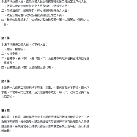
本法所稱政務人員，指依政務人員退職撫卹條例第二條所定之下列人員：

一、依憲法規定由總統任命之人員及特任、特派之人員。

二、依憲法規定由總統提名，經立法院同意任命之人員。

三、依憲法規定由行政院院長提請總統任命之人員。

四、其他依法律規定之中央或地方政府比照簡任第十二職等以上職務之人

    員。
第 7 條
本法所稱選任公職人員，指下列人員：

一、總統、副總統。

二、立法委員。

三、直轄市、縣（市）、鄉（鎮、市）及直轄市山地原住民區地方自治團

    體首長。

四、直轄市及縣（市）民意機關民意代表。
第 8 條
本法第十八條第二項所稱地下管溝，指電力、電信事業地下管道、雨水下

水道、軍警專用電信管道，及其他直轄市政府、縣（市）政府之公共工程

共同管道。
第 9 條
本法第二十條第一項所稱至少完成申請經營地區行政總戶數百分之五十之

系統服務範圍，僅係籌設人或系統經營者於籌設許可證有效期間內之最低

建設義務，系統經營者仍應依其營運計畫所載之系統設置時程，履行其建

設義務。