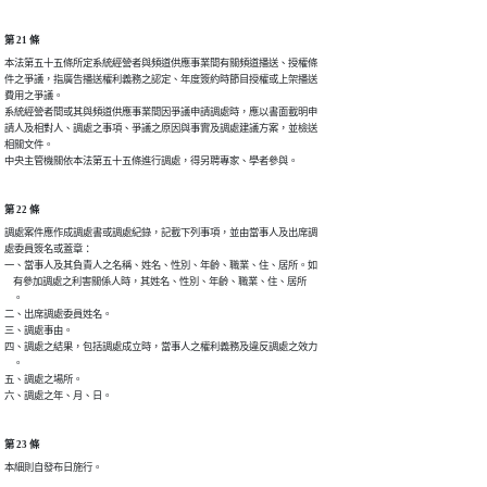
第 21 條
本法第五十五條所定系統經營者與頻道供應事業間有關頻道播送、授權條

件之爭議，指廣告播送權利義務之認定、年度簽約時節目授權或上架播送

費用之爭議。

系統經營者間或其與頻道供應事業間因爭議申請調處時，應以書面載明申

請人及相對人、調處之事項、爭議之原因與事實及調處建議方案，並檢送

相關文件。

中央主管機關依本法第五十五條進行調處，得另聘專家、學者參與。
第 22 條
調處案件應作成調處書或調處紀錄，記載下列事項，並由當事人及出席調

處委員簽名或蓋章：

一、當事人及其負責人之名稱、姓名、性別、年齡、職業、住、居所。如

    有參加調處之利害關係人時，其姓名、性別、年齡、職業、住、居所

    。

二、出席調處委員姓名。

三、調處事由。

四、調處之結果，包括調處成立時，當事人之權利義務及違反調處之效力

    。

五、調處之場所。

六、調處之年、月、日。
第 23 條
本細則自發布日施行。