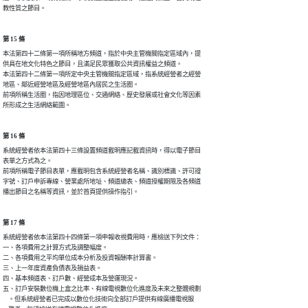
教性質之節目。
第 15 條
本法第四十二條第一項所稱地方頻道，指於中央主管機關指定區域內，提

供具在地文化特色之節目，且滿足民眾獲取公共資訊權益之頻道。

本法第四十二條第一項所定中央主管機關指定區域，指系統經營者之經營

地區、鄰近經營地區及經營地區內居民之生活圈。

前項所稱生活圈，指因地理區位、交通網絡、歷史發展或社會文化等因素

所形成之生活網絡範圍。
第 16 條
系統經營者依本法第四十三條設置頻道載明應記載資訊時，得以電子節目

表單之方式為之。

前項所稱電子節目表單，應載明包含系統經營者名稱、識別標識、許可證

字號、訂戶申訴專線、營業處所地址、頻道總表、頻道授權期限及各頻道

播出節目之名稱等資訊，並於首頁提供操作指引。
第 17 條
系統經營者依本法第四十四條第一項申報收視費用時，應檢送下列文件：

一、各項費用之計算方式及調整幅度。

二、各項費用之平均單位成本分析及投資報酬率計算書。

三、上一年度資產負債表及損益表。

四、基本頻道表、訂戶數、經營成本及營運現況。

五、訂戶安裝數位機上盒之比率、有線電視數位化進度及未來之整體規劃

    。但系統經營者已完成以數位化技術向全部訂戶提供有線廣播電視服
