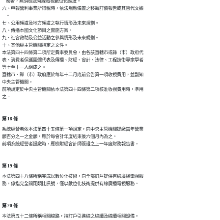
    務者，無須檢送有線電視數位化進度。

六、申報營利事業所得稅時，依法規應備置之移轉訂價報告或其替代文據

    。

七、公用頻道及地方頻道之執行情形及未來規劃。

八、傳播本國文化節目之實施方案。

九、社會救助及公益活動之參與情形及未來規劃。

十、其他經主管機關指定之文件。

本法第四十四條第二項所定費率委員會，由各該直轄市或縣（市）政府代

表、消費者保護團體代表及傳播、財經、會計、法律、工程技術專家學者

等七至十一人組成之。

直轄市、縣（市）政府應於每年十二月底前公告第一項收視費用，並副知

中央主管機關。

前項規定於中央主管機關依本法第四十四條第二項核准收視費用時，準用

之。
第 18 條
系統經營者依本法第四十五條第一項規定，向中央主管機關提繳當年營業

額百分之一之金額，應於每會計年度結束後六個月內為之。

前項系統經營者提繳時，應檢附經會計師簽證之上一年度財務報告書。
第 19 條
本法第四十八條所稱完成以數位化技術，向全部訂戶提供有線廣播電視服

務，係指完全關閉類比訊號，僅以數位化技術提供有線廣播電視服務。
第 20 條
本法第五十二條所稱相關線路，指訂戶引進線之線纜及線纜相關設備。