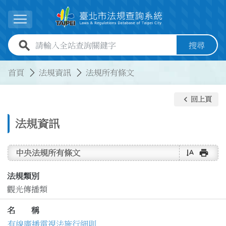
跳到主要內容
展開選單
全站查詢關鍵字欄位
搜尋
:::
:::
首頁
法規資訊
法規所有條文
keyboard_arrow_left
回上頁
法規資訊
text_rotate_vertical
print
中央法規所有條文
法規類別
觀光傳播類
名 稱
有線廣播電視法施行細則