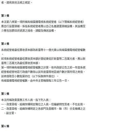
者，適用其他法規之規定。
第 3 條
本法第八條第一項所稱有線廣播電視系統經營者（以下簡稱系統經營者）

應自行設置頭端，係指系統經營者應以自己名義建置頭端設備，其設備至

少應包括節目訊號源之接收、調變及傳送設備。
第 4 條
系統經營者最低實收資本額為新臺幣十一億元乘以有線廣播電視經營權數

。

前項系統經營者最低實收資本額計算結果低於新臺幣二百萬元者，應以新

臺幣二百萬元為最低實收資本額。

第一項所稱有線廣播電視經營權數之計算，依內政部公告之前一年度系統

經營者經營地區行政總戶數除以該年度臺閩地區總戶數計算所得之商值，

該商值取至小數點第四位（以下採無條件進位）。

有線廣播電視經營權數，由中央主管機關每三年公告一次。
第 5 條
本法所稱政黨黨務工作人員，指下列人員：

一、政黨章程、組織架構明定職位之人員。但屬顧問性質者，不在此限。

二、政黨章程、組織架構明定之各部門及直轄市、縣（市）分支機構之正

    、副主管。
第 6 條