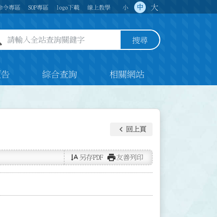
大
中
命令專區
SOP專區
logo下載
線上教學
小
全站查詢關鍵字欄位
搜尋
預告
綜合查詢
相關網站
keyboard_arrow_left
回上頁
text_rotate_vertical
print
另存PDF
友善列印