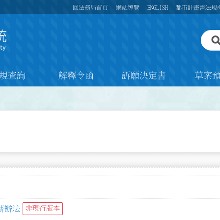
回法務局首頁
網站導覽
ENGLISH
都市計畫書法規
規查詢
解釋令函
訴願決定書
草案
薪辦法
非現行版本