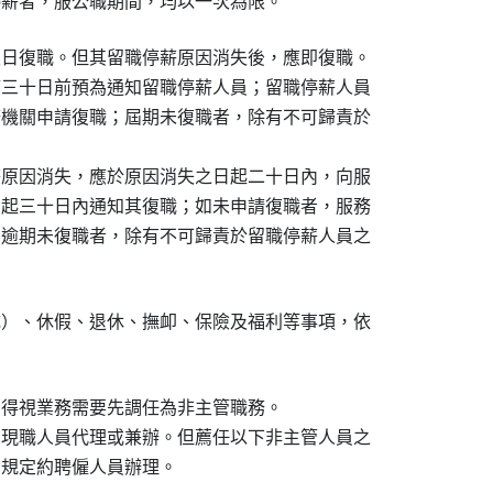
次日復職。但其留職停薪原因消失後，應即復職。

滿三十日前預為通知留職停薪人員；留職停薪人員

務機關申請復職；屆期未復職者，除有不可歸責於

薪原因消失，應於原因消失之日起二十日內，向服

日起三十日內通知其復職；如未申請復職者，服務

；逾期未復職者，除有不可歸責於留職停薪人員之

成）、休假、退休、撫卹、保險及福利等事項，依

，得視業務需要先調任為非主管職務。

由現職人員代理或兼辦。但薦任以下非主管人員之
