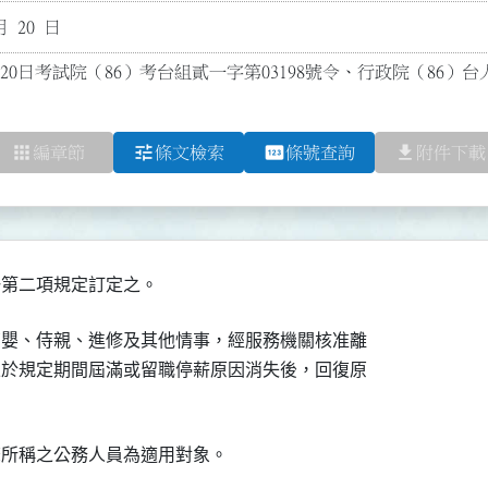
月 20 日
月20日考試院（86）考台組貳一字第03198號令、行政院（86）台
apps
tune
pin
file_download
編章節
條文檢索
條號查詢
附件下載
育嬰、侍親、進修及其他情事，經服務機關核准離

並於規定期間屆滿或留職停薪原因消失後，回復原
