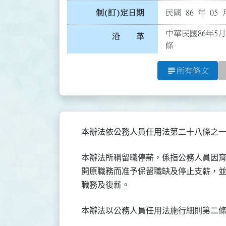
制(訂)定日期
民國 86 年 05 
中華民國86年5
沿 革
條
subject
所有條文
  本辦法所稱留職停薪，係指公務人員因
  開原職務而准予保留職缺及停止支薪，