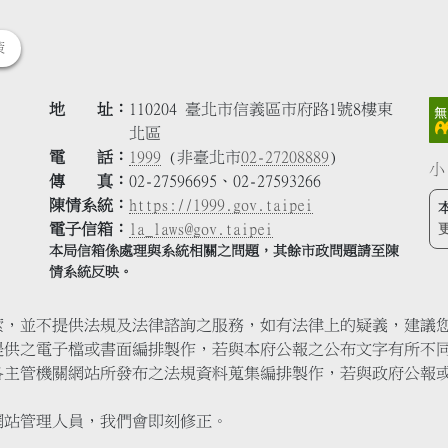
策
地 址
110204 臺北市信義區市府路1號8樓東
北區
電 話
1999
(非臺北市
02-27208889
)
小
傳 真
02-27596695、02-27593266
陳情系統
https://1999.gov.taipei
電子信箱
la_laws@gov.taipei
本局信箱係處理與系統相關之問題，其餘市政問題請至陳
情系統反映。
索，並不提供法規及法律諮詢之服務，如有法律上的疑義，建議
提供之電子檔或書面編排製作，若與本府公報之公布文字有所不
各主管機關網站所發布之法規資料蒐集編排製作，若與政府公報
網站管理人員，我們會即刻修正。