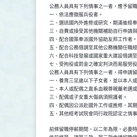
  公務人員具有下列情事之一者，應予留職
  一、依法應徵服兵役者。

  二、選送國內外進修或研究，期滿後經奉
  三、自費或接受其他機關補助自行申請
  四、配合國策奉派國外協助友邦工作者。
  五、配合公務借調至其他公務機關任職經
  六、配合科技發展或國家重大建設借調
  七、受拘役或罰金之確定判決而易服勞役
  公務人員具有下列情事之一者，得申請
  一、養育三足歲以下子女者，並以本人或
  二、本人或配偶之直系血親尊親屬老邁或
  三、配偶或子女重大傷病須照護者。

  四、配偶因公派赴國外工作或進修，其
  前條留職停薪期間，以二年為限，必要時