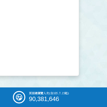
頁面總瀏覽人次
(自105.7.15起)
90,381,646