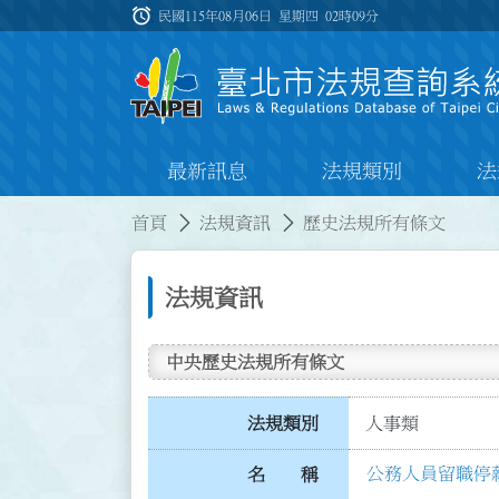
跳到主要內容
alarm
:::
民國115年08月06日 星期四
02時09分
最新訊息
法規類別
法
:::
:::
首頁
法規資訊
歷史法規所有條文
法規資訊
中央歷史法規所有條文
法規類別
人事類
公務人員留職停
名 稱