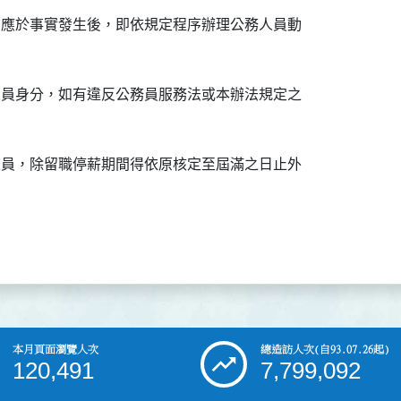
均應於事實發生後，即依規定程序辦理公務人員動

人員身分，如有違反公務員服務法或本辦法規定之

人員，除留職停薪期間得依原核定至屆滿之日止外

本月頁面瀏覽人次
總造訪人次
(自93.07.26起)
120,491
7,799,092