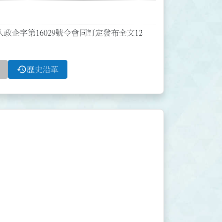
人政企字第16029號令會同訂定發布全文12
history
歷史沿革