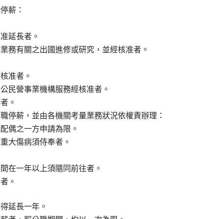
停薪：

准延長者。

與業務有關之出國進修或研究，並經核准者。



核准者。

至公民營事業機構服務經核准者。

者。

留職停薪，並由各機關考量業務狀況依權責辦理：

配偶之一方申請為限。

重大傷病須侍奉者。

期間在一年以上須隨同前往者。

得延長一年。
