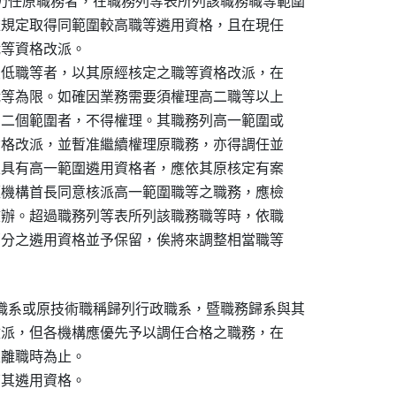
仍任原職務者，在職務列等表所列該職務職等範圍

經依規定取得同範圍較高職等遴用資格，且在現任

職等資格改派。

務最低職等者，以其原經核定之職等資格改派，在

一職等為限。如確因業務需要須權理高二職等以上

跨列二個範圍者，不得權理。其職務列高一範圍或

等資格改派，並暫准繼續權理原職務，亦得調任並

。至具有高一範圍遴用資格者，應依其原核定有案

如經機構首長同意核派高一範圍職等之職務，應檢

）核辦。超過職務列等表所列該職務職等時，依職

過部分之遴用資格並予保留，俟將來調整相當職等

職系或原技術職稱歸列行政職系，暨職務歸系與其

理改派，但各機構應優先予以調任合格之職務，在

至離職時為止。
