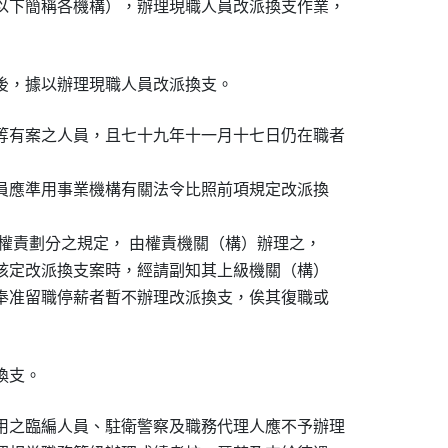
以下簡稱各機構），辦理現職人員改派換支作業，

後，據以辦理現職人員改派換支。
等有案之人員，且七十九年十一月十七日仍在職者

人員應準用事業機構有關法令比照前項規定改派換

用權責劃分之規定， 由權責機關（構）辦理之，

於核定改派換支案時，經請副知其上級機關（構）

或奉准留職停薪者暫不辦理改派換支，俟其復職或

換支。
用之臨編人員、駐衛警察及職務代理人應不予辦理
