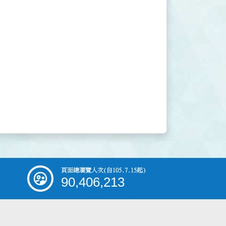
頁面總瀏覽人次
(自105.7.15起)
90,406,213