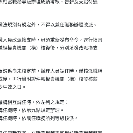
比照相當職務等級辦理成績考核、晉薪及支給待遇

織法規別有規定外，不得以兼任職務辦理改派。
職人員改派換支時，毋須重新發布命令，逕行填具

件送經權責機關（構）核復後，分別填發改派換支

及歸系尚未核定前，辦理人員調任時，僅核派職稱

完成後，再行檢附證件報權責機關（構）核發核薪

機構相互調任時，依左列之規定：

機構任職時，依第九點規定辦理。

機構任職時，依調任職務所列等級核派。