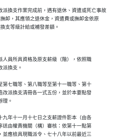
改派換支作業完成前，遇有退休、資遣或死亡事故

遣或撫卹，其應領之退休金，資遣費或撫卹金依原

改派換支等級計給或補發差額。
實核對改派人員所具資格及原支薪級（階），依照職

理改派換支。

第三職等至第七職等、第八職等至第十一職等、第十

圍），填造改派換支清冊各一式五份，並於本要點發

辦理。

知書或七十九年十一月十七日之支薪證件影本（由各

依遴用程序送由權責機關（構）審核：依第十一點第

高職等者，並應檢具現職派令、七十八年以前最近三
