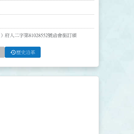
）府人二字第81028552號函會銜訂頒
history
歷史沿革