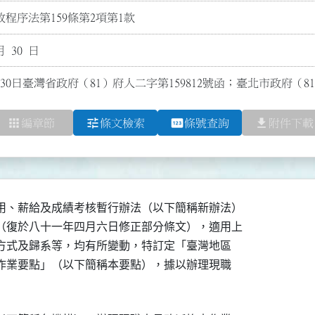
程序法第159條第2項第1款
月 30 日
30日臺灣省政府（81）府人二字第159812號函；臺北市政府（81
apps
tune
pin
file_download
編章節
條文檢索
條號查詢
附件下載
用、薪給及成績考核暫行辦法（以下簡稱新辦法）

（復於八十一年四月六日修正部分條文），適用上

等方式及歸系等，均有所變動，特訂定「臺灣地區

支作業要點」（以下簡稱本要點），據以辦理現職
