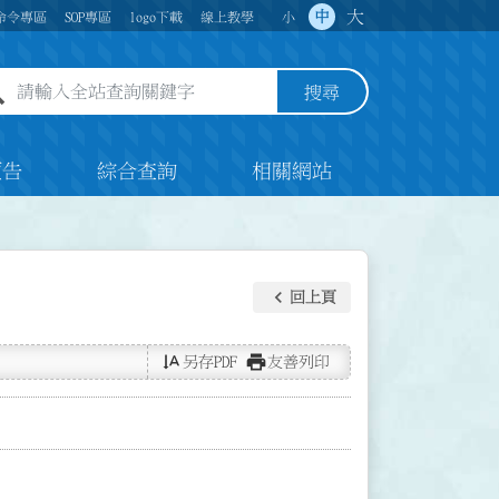
大
中
命令專區
SOP專區
logo下載
線上教學
小
全站查詢關鍵字欄位
搜尋
預告
綜合查詢
相關網站
keyboard_arrow_left
回上頁
text_rotate_vertical
print
另存PDF
友善列印