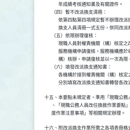
            年成績考核通知書及有關證件。

      （四）暫不改派換支清冊：

            依第四點第四項規定暫不
            換支人員清冊一式五份，併
      （五）依限辦理復核：

            現職人員對權責機關（構
            服務機構申請復核，服務
            構）核辦，申請復核並以一次為限。
      （六）填發改派換支通知書：

            各機構於接到權責機關（
            分別填寫改派換支通知書轉發
十五、本要點未規定者，準用「現職公務
      、「現職公務人員改任換敘作業要
十六、附改派換支作業所需之各項表冊格式