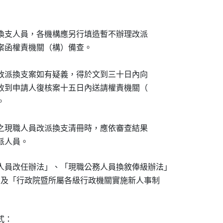
辦理改派換支人員，各機構應另行填造暫不辦理改派

同改派案函權責機關（構）備查。

）核定之改派換支案如有疑義，得於文到三十日內向

機構應於收到申請人復核案十五日內送請權責機關（



構）核定之現職人員改派換支清冊時，應依審查結果

各改派人員。
人員改任辦法」、「現職公務人員換敘俸級辦法」

點」及「行政院暨所屬各級行政機關實施新人事制

：
