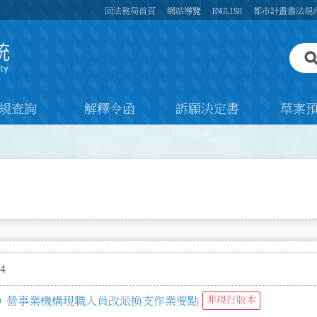
回法務局首頁
網站導覽
ENGLISH
都市計畫書法規
規查詢
解釋令函
訴願決定書
草案
4
）營事業機構現職人員改派換支作業要點
非現行版本