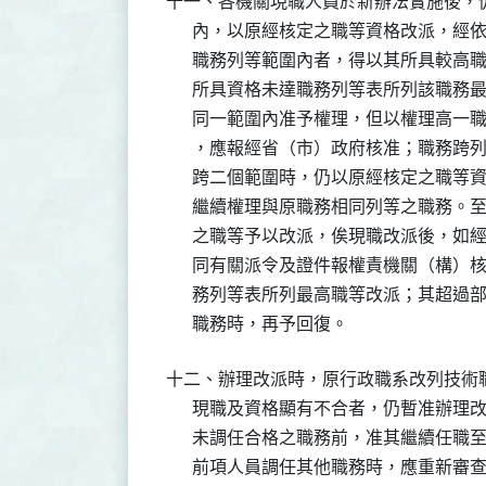
十一、各機關現職人員於新辦法實施後，
      內，以原經核定之職等資格改派，
      職務列等範圍內者，得以其所具較高
      所具資格未達職務列等表所列該職
      同一範圍內准予權理，但以權理高
      ，應報經省（市）政府核准；職務
      跨二個範圍時，仍以原經核定之職
      繼續權理與原職務相同列等之職務
      之職等予以改派，俟現職改派後，
      同有關派令及證件報權責機關（構
      務列等表所列最高職等改派；其超
      職務時，再予回復。
十二、辦理改派時，原行政職系改列技術
      現職及資格顯有不合者，仍暫准辦
      未調任合格之職務前，准其繼續任職