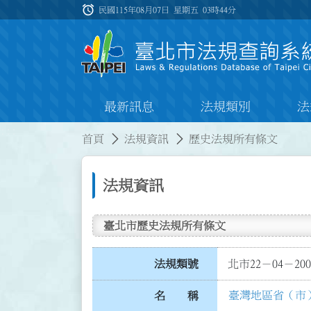
跳到主要內容
alarm
:::
民國115年08月07日 星期五
03時44分
最新訊息
法規類別
法
:::
:::
首頁
法規資訊
歷史法規所有條文
法規資訊
臺北市歷史法規所有條文
法規類號
北市22－04－200
臺灣地區省（市
名 稱