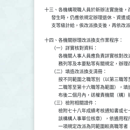
十三、各機構現職人員於新辦法實施後，
      發生時，仍應依規定辦理退休、資
      支等級計給，俟改派換支後，再依
十四、各機關辦理改派換支作業程序：

      （一）詳實核對資料：

            各機關人事人員應負責詳
            務列等及本要點等有關規定，辦
      （二）填造改派換支清冊：

            按不同範圍之職等別（以
            二職等至第十六職等為範
            布後二個月內，送權責機關（構）
      （三）檢附相關證件：

            檢附七十八年成績考核通
            該構構人事單位核章），
            一項規定改派為同範圍較