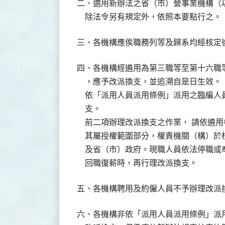
二、適用新辦法之省（市）營事業機構（
    除法令另有規定外，依照本要點行之。
三、各機構應俟職務列等及歸系均經核定
四、各機構經遴用為第三職等至第十六職
    ，應予改派換支，並追溯自是日生效。

    依「派用人員派用條例」派用之臨編
    支。

    前二項辦理改派換支之作業， 請依遴
    其屬授權範圍部分，權責機關（構）
    及省（市）政府。現職人員依法停職
    回職復薪時，再行理改派換支。
五、各機構聘用及約僱人員不予辦理改派
六、各機構非依「派用人員派用條例」派