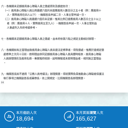
六、各機關未足額進用身心障礙人員之懲處原則及額度如次：

    （一）進用身心障礙人員比例連續六個月未達應進用人數百分之五十者（例：應進用十

          人，實際進用在四人以下），機關首長申誡二次，人事主管申誡一次。

    （二）進用身心障礙人員連續六個月未足額，惟其比例已達應進用人數百分之五十以上

          者（例：應進用十人，實際進用五至九人），機關首長申誡一次，人事主管則由

八、各機關如有正當理由致進用身心障礙人員未達法定標準者，得免懲處，惟應於達規定懲

    處標準之次月十日前，敘明理由併同足額進用身心障礙人員具體時程表、進用身心障礙

    人員辦理情形及進用名冊，專案報府核辦，逾時陳報或未敘明理由者，視同無正當理由

九、機關首長如不適用「公務人員考績法」辦理獎懲，得就實際負責推動身心障礙者保護法

    執行事項之機關副首長或幕僚長，依上開規定，比照機關首長辦理獎懲。

本月造訪人次
本月頁面瀏覽人次
:::
18,694
165,627