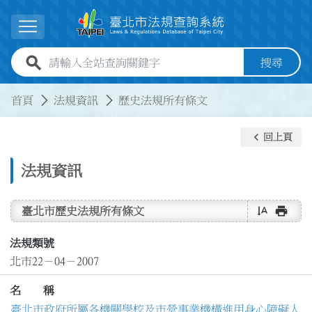
跳到主要內容
展開選單
全站查詢關鍵字欄位
搜尋
:::
:::
首頁
法規資訊
歷史法規所有條文
keyboard_arrow_left
回上頁
法規資訊
text_rotate_vertical
print
臺北市歷史法規所有條文
法規類號
北市22－04－2007
名 稱
臺北市政府所屬各機關學校及市營事業機構進用身心障礙人