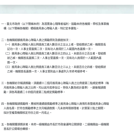
一、臺北市政府〈以下簡稱本府〉為落實身心殘障者福利，鼓勵本府各機關、學校及事業機

    構〈以下簡稱各機關〉積極進用身心障礙人員，特訂定本要點。
二、各機關超額進用身心障礙人員之獎勵原則及額度如次：

    （一）進用身心障礙人員比例達員工總人數百分之五以上者，發給獎狀乙幀，機關首長

          記功一次，人事主管嘉獎二次，另有功人員得於二人範圍內各嘉獎一次。

    （二）進用身心障礙人員比例達員工總人數百分之四以上，未達百分之百五者，發給獎

          狀乙幀，機關首長嘉獎二次，人事主管嘉獎一次，另有功人員得於一人範圍內嘉

          獎一次。

    （三）進用身心障礙人員比例達員工總人數百分之三以上，未達百分之四者，發給獎狀

三、各機關初次報請獎勵，須連續十二個月進用身心障礙人員之比例達第二點規定標準（每

    月進用身心障礙人員之比例，均以該月底參加公、勞保人數為核計基準）。嗣後報請獎

四、各機關報請獎勵時，應檢附連續達獎勵標準之進用身心障礙人員情形表暨進用身心障礙

    人員名冊，於符合獎勵標準之次月報請敘獎，凡未依時限辦理者，計算第三點之期間，

五、各機關獲頒獎狀者，本府一級機關由市長於市政會議時公開頒發，二級機關由一級機關
