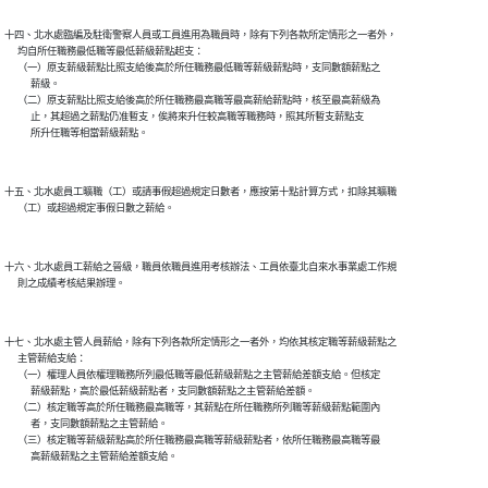
十四、北水處臨編及駐衛警察人員或工員進用為職員時，除有下列各款所定情形之一者外，

      均自所任職務最低職等最低薪級薪點起支：

      （一）原支薪級薪點比照支給後高於所任職務最低職等薪級薪點時，支同數額薪點之

            薪級。

      （二）原支薪點比照支給後高於所任職務最高職等最高薪給薪點時，核至最高薪級為

            止，其超過之薪點仍准暫支，俟將來升任較高職等職務時，照其所暫支薪點支

十五、北水處員工曠職（工）或請事假超過規定日數者，應按第十點計算方式，扣除其曠職

十六、北水處員工薪給之晉級，職員依職員進用考核辦法、工員依臺北自來水事業處工作規

十七、北水處主管人員薪給，除有下列各款所定情形之一者外，均依其核定職等薪級薪點之

      主管薪給支給：

      （一）權理人員依權理職務所列最低職等最低薪級薪點之主管薪給差額支給。但核定

            薪級薪點，高於最低薪級薪點者，支同數額薪點之主管薪給差額。

      （二）核定職等高於所任職務最高職等，其薪點在所任職務所列職等薪級薪點範圍內

            者，支同數額薪點之主管薪給。

      （三）核定職等薪級薪點高於所任職務最高職等薪級薪點者，依所任職務最高職等最
