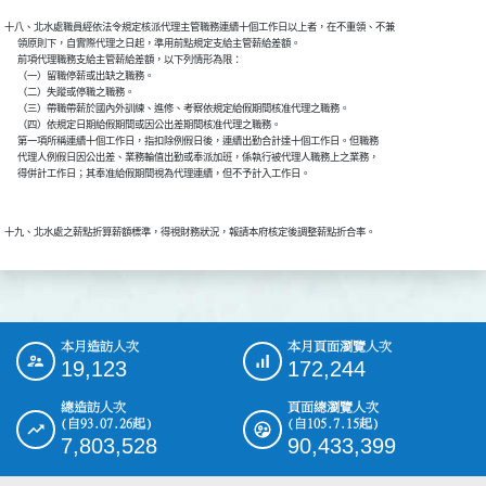
十八、北水處職員經依法令規定核派代理主管職務連續十個工作日以上者，在不重領、不兼

      領原則下，自實際代理之日起，準用前點規定支給主管薪給差額。

      前項代理職務支給主管薪給差額，以下列情形為限：

      （一）留職停薪或出缺之職務。

      （二）失蹤或停職之職務。

      （三）帶職帶薪於國內外訓練、進修、考察依規定給假期間核准代理之職務。

      （四）依規定日期給假期間或因公出差期間核准代理之職務。

      第一項所稱連續十個工作日，指扣除例假日後，連續出勤合計達十個工作日。但職務

      代理人例假日因公出差、業務輪值出勤或奉派加班，係執行被代理人職務上之業務，

本月造訪人次
本月頁面瀏覽人次
:::
19,123
172,244
總造訪人次
頁面總瀏覽人次
(自93.07.26起)
(自105.7.15起)
7,803,528
90,433,399