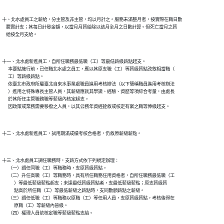
十、北水處員工之薪給，分主管及非主管，均以月計之。服務未滿整月者，按實際在職日數

    覈實計支；其每日計發金額，以當月月薪給除以該月全月之日數計算。但死亡當月之薪

十一、北水處新進員工，自所任職務最低職（工）等最低薪級薪點起支。

      本要點施行前，已任職北水處之員工，應以其原支職（工）等薪級薪點改敘相當職（

      工）等薪級薪點。

      依臺北市政府所屬臺北自來水事業處職員進用考核辦法（以下簡稱職員進用考核辦法

      ）進用之特殊專長主管人員，其薪級應就其學識、經驗、資歷等項綜合考量，由處長

      於其所任主管職務職等薪級內核定起支。

十三、北水處員工調任職務時，支薪方式依下列規定辦理：

      （一）調任同職（工）等職務時，支原薪級薪點。

      （二）升任高職（工）等職務時，具有所任職務任用資格者，自所任職務最低職（工

            ）等最低薪級薪點起支；未達最低薪級薪點者，支最低薪級薪點；原支薪級薪

            點高於所任職（工）等最低薪級之薪點時，支同數額薪點之薪級。

      （三）調任低職（工）等職務以原職（工）等任用人員，支原薪級薪點，考核後得在

            原職（工）等薪級內晉級。
