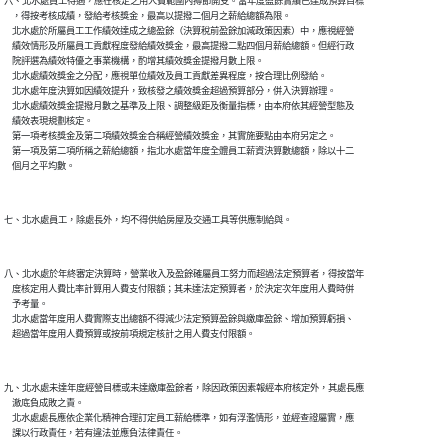
六、北水處員工待遇，應在核定之用人費範圍內撙節開支。當年度盈餘實績已達成預算目標

    ，得按考核成績，發給考核獎金，最高以提撥二個月之薪給總額為限。

    北水處於所屬員工工作績效達成之總盈餘（決算稅前盈餘加減政策因素）中，應視經營

    績效情形及所屬員工貢獻程度發給績效獎金，最高提撥二點四個月薪給總額。但經行政

    院評選為績效特優之事業機構，酌增其績效獎金提撥月數上限。

    北水處績效獎金之分配，應視單位績效及員工貢獻差異程度，按合理比例發給。

    北水處年度決算如因績效提升，致核發之績效獎金超過預算部分，併入決算辦理。

    北水處績效獎金提撥月數之基準及上限、調整級距及衡量指標，由本府依其經營型態及

    績效表現規劃核定。

    第一項考核獎金及第二項績效獎金合稱經營績效獎金，其實施要點由本府另定之。

    第一項及第二項所稱之薪給總額，指北水處當年度全體員工薪資決算數總額，除以十二

八、北水處於年終審定決算時，營業收入及盈餘確屬員工努力而超過法定預算者，得按當年

    度核定用人費比率計算用人費支付限額；其未達法定預算者，於決定次年度用人費時併

    予考量。

    北水處當年度用人費實際支出總額不得減少法定預算盈餘與繳庫盈餘、增加預算虧損、

九、北水處未達年度經營目標或未達繳庫盈餘者，除因政策因素報經本府核定外，其處長應

    澈底負成敗之責。

    北水處處長應依企業化精神合理訂定員工薪給標準，如有浮濫情形，並經查證屬實，應
