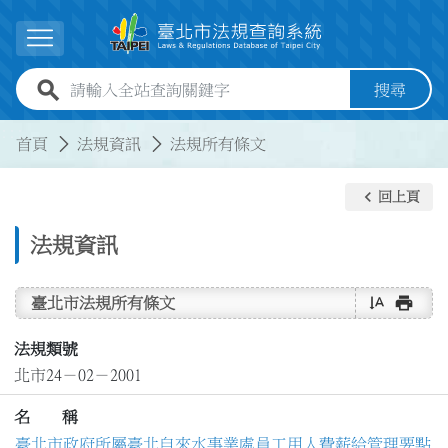
跳到主要內容
展開選單
全站查詢關鍵字欄位
搜尋
:::
:::
首頁
法規資訊
法規所有條文
keyboard_arrow_left
回上頁
法規資訊
text_rotate_vertical
print
臺北市法規所有條文
法規類號
北市24－02－2001
名 稱
臺北市政府所屬臺北自來水事業處員工用人費薪給管理要點