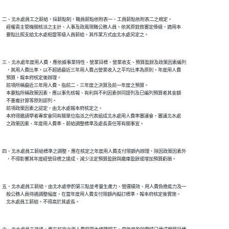
二、北水處員工之薪給，採薪點制，職員薪點依附表一、工員薪點依附表二之規定。

    經權責主管機關核派之主計、人事及政風現職公務人員，依其原銓敘審定俸級，適用本

三、北水處年度用人費，應依據事業特性、營業目標、營業收支、預算盈餘及政策因素編列

    ，其用人費比率，以不超過最近三年用人費占營業收入之平均比率為原則。年度用人費

    預算，報本府核定後辦理。

    前項所稱最近三年用人費，指前二、三年度之決算及前一年度之預算。

    本要點所稱政策因素，應以事先核報、有利與不利因素併同提列及已編列預算者其金額

    不重複計算等原則認列。

    前項政策因素之認定，由北水處報本府核定之。

    本府得邀請學者專家會同有關單位指派之代表組成北水處用人費率審議會，審議北水處

四、北水處員工薪給標準之調整，應在核定之年度用人費支付限額內辦理，除因政策因素外

五、北水處員工薪給，由北水處參酌第三點並考量生產力、營運績效、用人費負擔能力及一

    般公務人員待遇調整幅度，在當年度用人費支付限額內擬訂標準，報本府核定後實施。
