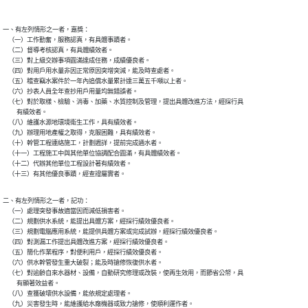
一、有左列情形之一者，嘉獎：

    （一）工作勤奮，服務認真，有具體事蹟者。

    （二）督導考核認真，有具體績效者。

    （三）對上級交辦事項圓滿達成任務，成績優良者。

    （四）對用戶用水量非因正常原因突增突減，能及時查處者。

    （五）稽查竊水案件於一年內追償水量累計達三萬五千噸以上者。

    （六）抄表人員全年查抄用戶用量均無錯誤者。

    （七）對於取樣、檢驗、消毒、加藥、水質控制及管理，提出具體改進方法，經採行具

          有績效者。

    （八）維護水源地環境衛生工作，具有績效者。

    （九）辦理用地產權之取得，克服困難，具有績效者。

    （十）幹管工程連絡施工，計劃週詳，提前完成通水者。

    （十一）工程施工中與其他單位協調配合圓滿，有具體績效者。

    （十二）代辦其他單位工程設計著有績效者。

二、有左列情形之一者，記功：

    （一）處理突發事故適當因而減低損害者。

    （二）規劃供水系統，能提出具體方案，經採行績效優良者。

    （三）規劃電腦應用系統，能提供具體方案或完成試辦，經採行績效優良者。

    （四）對測漏工作提出具體改進方案，經採行績效優良者。

    （五）簡化作業程序，對便利用戶，經採行績效優良者。

    （六）供水幹管發生重大破裂；能及時搶修恢復供水者。

    （七）對逾齡自來水器材、設備，自動研究修理或改裝，使再生效用，而節省公帑，具

          有顯著效益者。

    （八）查獲破壞供水設備，能依規定處理者。

    （九）災害發生時，能維護給水廠機器或致力搶修，使順利運作者。
