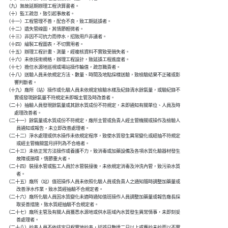
    （九）無故延期辦理工程決算書者。

    （十）監工疏忽，致引起事故者。

    （十一）工程管理不善，配合不良，致工期延誤者。

    （十二）遺失管線圖，其情節輕微者。

    （十三）非因不可抗力而停水，招致用戶非議者。

    （十四）繪製工程圖表，不切實用者。

    （十五）辦理工程計畫、測量，經複核資料不實致受損失者。

    （十六）未依技術規格，辦理工程設計，致延誤工程進度者。

    （十七）擔任水源地巡視或場站操作輪值，疏忽職責者。

    （十八）送驗人員未依規定方法、數量、時間及地點採樣送驗，致檢驗結果不正確或影

            響判斷者。

    （十九）廠所（站）操作或化驗人員未依規定檢驗水樣及紀錄清水餘氯量，或驗紀錄不

            實或發現餘氯量不符規定未即報主管及時改善者。

    （二十）抽驗人員發現餘氯量或其餘水質成份不符規定，未即通知有關單位、人員及時

            處理改善者。

    （二十一）餘氯量或水質成份不符規定，廠所主管或負責人經主管機關或操作及檢驗人

              員通知或報告，未立即改善處理者。

    （二十二）淨水處理或供水操作未依規定程序，致使水質發生異常變化或經抽不符規定

              或經主管機關當月評列為不合格者。

    （二十三）未依正常方法操作或養護不力，致消毒或加藥設備及各項水質化驗器材發生

              故障或損壞，情節重大者。

    （二十四）裝接水管或監工人員於水管裝接後，未依規定消毒及沖洗內管，致污染水質

              者。

    （二十五）廠所（站）值班操作人員未依照化驗人員或負責人之通知隨時調整加藥量或

              改善淨水作業，致水質經抽驗不合規定者。

    （二十六）廠所化驗人員因水質變化未適時通知值班操作人員調整加藥量或報告廠長採

              取妥善措施，致水質經抽驗不合規定者。

    （二十七）廠所主管及有關人員獲悉水源地或供水區域內水質發生異常情事，未即刻妥

              善處理者。

    （二十八）抄表人員不依排定日程實地抄表，延誤日數達二日以上或應抄未抄而以不實
