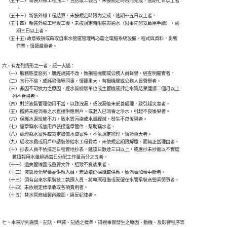
    （五十二）新裝外線工程施工，包括竣工報告，未按規定時限內完成，逾期七日以上者

              。

    （五十三）新裝外線工程結算，未按規定時限內完成，逾期十五日以上者。

    （五十四）新裝外線工程竣工後，未按規定時限裝表通水（限事先辦妥啟用手續），逾

              期三日以上者。

    （五十五) 故意毀損或竊取自來水營運管理所必需之電腦系統設備、程式與資料，影響

六、有左列情形之一者，記一大過：

    （一）服務態度惡劣，屢經規誡不改，致損害機關或公務人員聲譽，經查明屬實者。

    （二）言行不檢，或誣陷侮辱同事，情節重大，有損機關或公務人員聲譽者。

    （三）非因不可抗力之原因，經水質檢驗單位或主管機關評定水質結果連續二個月以上

          列不合格者。

    （四）對於液氯管理使用不當，以致洩漏，或洩漏後未妥善處理，致引起災害者。

    （五）擅將未經消毒之水直接供應用戶，或混入已消毒之淨水，引起不良後果者。

    （六）保護水源設施不力，致水質污染或水量驟減，發生不良後果者。

    （七）違章竊水或替用戶裝接違章管件，幫助竊水者。

    （八）處理竊水案件或裁定追償水費案件，不依規定辦理，情節重大者。

    （九）經收水費或用戶申請裝修給水工程費款，未依規定期限解繳，而無正當理由者。

    （十）抄表人員不依排定日程實地抄表，延誤日數達三日以上，或應抄未抄而以不實度

          數填報用水量超過當日分配工作量百分之五者。

    （十一）遺失管線圖或重要文件，招致不良後果者。

    （十二）液氯及化學藥品供應人員，無故稽延採購或供應，致消毒加藥中斷者。

    （十三）領有自來水承裝技工執照人員，將執照租借或受僱在水管承裝商營業情事者。

    （十四）未依規定標準收取各項費用者。

七、本表所列嘉獎、記功、申誡、記過之標準，得視事實發生之原因、動機、及影響程序等
