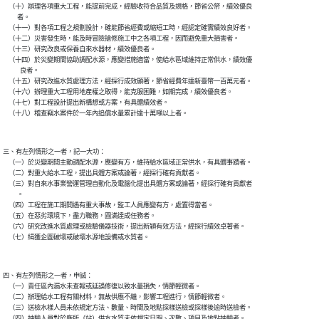
    （十）辦理各項重大工程，能提前完成，經驗收符合品質及規格，節省公帑，績效優良

          者。

    （十一）對各項工程之規劃設計，確能節省經費或縮短工時，經認定確實績效良好者。

    （十二）災害發生時，能及時冒險搶修施工中之各項工程，因而避免重大損害者。

    （十三）研究改良或保養自來水器材，績效優良者。

    （十四）於災變期間協助調配水源，應變措施適當，使給水區域維持正常供水，績效優

            良者。

    （十五）研究改進水質處理方法，經採行成效顯著，節省經費年達新臺幣一百萬元者。

    （十六）辦理重大工程用地產權之取得，能克服困難，如期完成，績效優良者。

    （十七）對工程設計提出新構想或方案，有具體績效者。

三、有左列情形之一者，記一大功：

    （一）於災變期間主動調配水源，應變有方，維持給水區域正常供水，有具體事蹟者。

    （二）對重大給水工程，提出具體方案或論著，經採行確有貢獻者。

    （三）對自來水事業營運管理自動化及電腦化提出具體方案或論著，經採行確有貢獻者

          。

    （四）工程在施工期間遇有重大事故，監工人員應變有方，處置得當者。

    （五）在惡劣環境下，盡力職務，圓滿達成任務者。

    （六）研究改進水質處理或檢驗儀器技術，提出新穎有效方法，經採行績效卓著者。

四、有左列情形之一者，申誠：

    （一）責任區內漏水未查報或延誤修復以致水量損失，情節輕微者。

    （二）辦理給水工程有關材料，無故供應不繼，影響工程進行，情節輕微者。

    （三）送檢水樣人員未依規定方法、數量、時間及地點採樣送檢或採樣後逾時送檢者。

    （四）抽驗人員對於廠所（站）供水水質未依規定日期、次數、項目及地點抽驗者。
