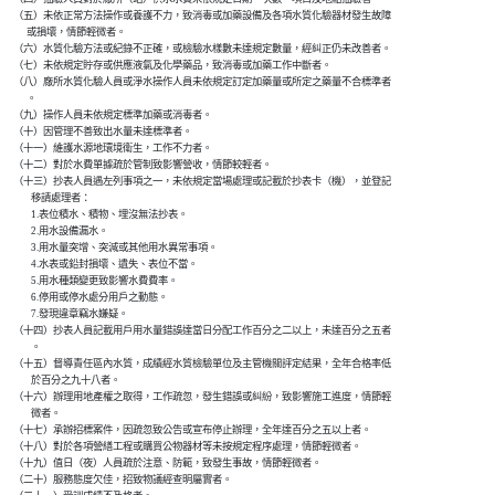
    （五）未依正常方法操作或養護不力，致消毒或加藥設備及各項水質化驗器材發生故障

          或損壞，情節輕微者。

    （六）水質化驗方法或紀錄不正確，或檢驗水樣數未達規定數量，經糾正仍未改善者。

    （七）未依規定貯存或供應液氯及化學藥品，致消毒或加藥工作中斷者。

    （八）廠所水質化驗人員或淨水操作人員未依規定訂定加藥量或所定之藥量不合標準者

          。

    （九）操作人員未依規定標準加藥或消毒者。

    （十）因管理不善致出水量未達標準者。

    （十一）維護水源地環境衛生，工作不力者。

    （十二）對於水費單據疏於管制致影響營收，情節較輕者。

    （十三）抄表人員遇左列事項之一，未依規定當場處理或記載於抄表卡（機），並登記

            移請處理者：

            1.表位積水、積物、埋沒無法抄表。

            2.用水設備漏水。

            3.用水量突增、突減或其他用水異常事項。

            4.水表或鉛封損壞、遺失、表位不當。

            5.用水種類變更致影響水費費率。

            6.停用或停水處分用戶之動態。

            7.發現違章竊水嫌疑。

    （十四）抄表人員記載用戶用水量錯誤達當日分配工作百分之二以上，未達百分之五者

            。

    （十五）督導責任區內水質，成績經水質檢驗單位及主管機關評定結果，全年合格率低

            於百分之九十八者。

    （十六）辦理用地產權之取得，工作疏忽，發生錯誤或糾紛，致影響施工進度，情節輕

            微者。

    （十七）承辦招標案件，因疏忽致公告或宣布停止辦理，全年達百分之五以上者。

    （十八）對於各項營繕工程或購買公物器材等未按規定程序處理，情節輕微者。

    （十九）值日（夜）人員疏於注意、防範，致發生事故，情節輕微者。

    （二十）服務態度欠佳，招致物議經查明屬實者。
