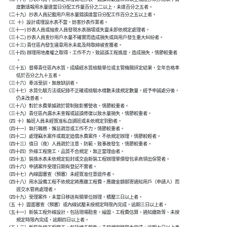
              度數填報用水量達當日分配工作量百分之二以上，未達百分之五者。

    （二十九）抄表人員記載用戶用水量錯誤達當日分配工作百分之五以上者。

    （三  十）設計或埋設水表不當，妨害抄表作業者。

    （三十一) 抄表人員或抽查人員發現水表損壞或失靈未即依規定處理者。

    （三十二) 抄表人員查抄用戶水量不確實而造成損失或與用戶發生重大糾紛者。

    （三十三) 責任區內發生違章用水未能及時取締被查獲者。

    （三十四) 辦理用地產權之取得，工作不力，致延誤工程進度，造成損失，情節較重者

              。

    （三十五）督導責任區內水質，成績經水質檢驗單位或主管機關評定結果，全年合格率

              低於百分之九十五者。

    （三十六）奉派受訓，無故缺訓者。

    （三十七）水質化驗方法或紀錄不正確或檢驗水樣數未達規定數量，經予申誠處分後，

              仍未改善者。

    （三十八）對於水費單據疏於管制致影響營收，情節較重者。

    （三十九）責任區內漏水未查報或延誤修復以致水量損失，情節較重者。

    （四  十）輪班人員未經簽准私自調班或未依規定到勤者。

    （四十一）執行職務，懈怠疏忽或工作不力，情節較重者。

    （四十二）處理竊水案件或裁定追償水費案件，不依規定辦理，情節較輕者。

    （四十三）值日（夜）人員疏於注意、防範、致事故發生，情節較重者。

    （四十四）外線工程施工，品質不合規定，無正當理由者。

    （四十五）裝換水表未依規定鉛封或交由新裝工程辦理單價發包承商領出保管者。

    （四十六）申請案件受理日期有登記不實者。

    （四十七）內線圖審查（預審）未經簽准任意退件者。

    （四十八）用水設備工程不依規定將應繳工程費，應繳金額郵寄通知用戶（申請人）而

              逕交水管商處理者。

    （四十九）受理案件，未當日移送有關單位辦理，積壓三日以上者。

    （五  十）圖面審查（預審）或內線試壓未按規定時限內完成，逾期三日以上者。

    （五十一）新裝工程外線設計，包括現場勘查，繪圖、工程費估算、通知繳款等、未按

              規定時限內完成，逾期四日以上者。
