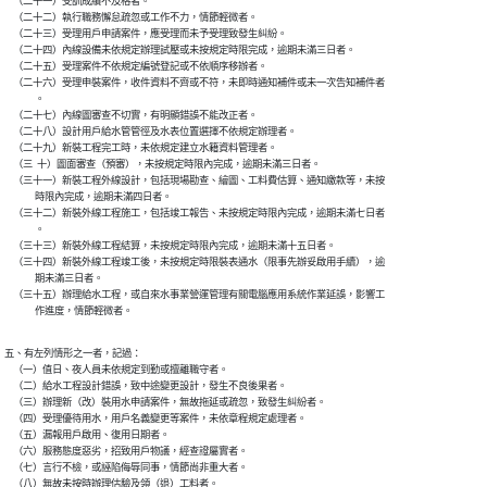
    （二十一）受訓成績不及格者。

    （二十二）執行職務懈怠疏忽或工作不力，情節輕微者。

    （二十三）受理用戶申請案件，應受理而未予受理致發生糾紛。

    （二十四）內線設備未依規定辦理試壓或未按規定時限完成，逾期未滿三日者。

    （二十五）受理案件不依規定編號登記或不依順序移辦者。

    （二十六）受理申裝案件，收件資料不齊或不符，未即時通知補件或未一次告知補件者

              。

    （二十七）內線圖審查不切實，有明顯錯誤不能改正者。

    （二十八）設計用戶給水管管徑及水表位置選擇不依規定辦理者。

    （二十九）新裝工程完工時，未依規定建立水籍資料管理者。

    （三  十）圖面審查（預審），未按規定時限內完成，逾期未滿三日者。

    （三十一）新裝工程外線設計，包括現場勘查、繪圖、工料費估算、通知繳款等，未按

              時限內完成，逾期未滿四日者。

    （三十二）新裝外線工程施工，包括竣工報告、未按規定時限內完成，逾期未滿七日者

              。

    （三十三）新裝外線工程結算，未按規定時限內完成，逾期未滿十五日者。

    （三十四）新裝外線工程竣工後，未按規定時限裝表通水（限事先辦妥啟用手續），逾

              期未滿三日者。

    （三十五）辦理給水工程，或自來水事業營運管理有關電腦應用系統作業延誤，影響工

五、有左列情形之一者，記過：

    （一）值日、夜人員未依規定到勤或擅離職守者。

    （二）給水工程設計錯誤，致中途變更設計，發生不良後果者。

    （三）辦理新（改）裝用水申請案件，無故拖延或疏忽，致發生糾紛者。

    （四）受理優待用水，用戶名義變更等案件，未依章程規定處理者。

    （五）漏報用戶啟用、復用日期者。

    （六）服務態度惡劣，招致用戶物議，經查證屬實者。

    （七）言行不檢，或誣陷侮辱同事，情節尚非重大者。

    （八）無故未按時辦理估驗及領（退）工料者。
