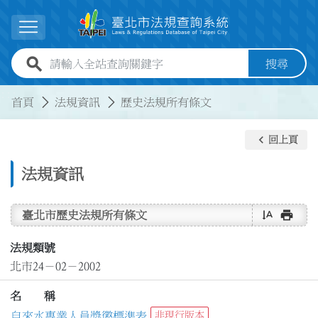
跳到主要內容
展開選單
全站查詢關鍵字欄位
搜尋
:::
:::
首頁
法規資訊
歷史法規所有條文
keyboard_arrow_left
回上頁
法規資訊
text_rotate_vertical
print
臺北市歷史法規所有條文
法規類號
北市24－02－2002
名 稱
自來水專業人員獎懲標準表
非現行版本