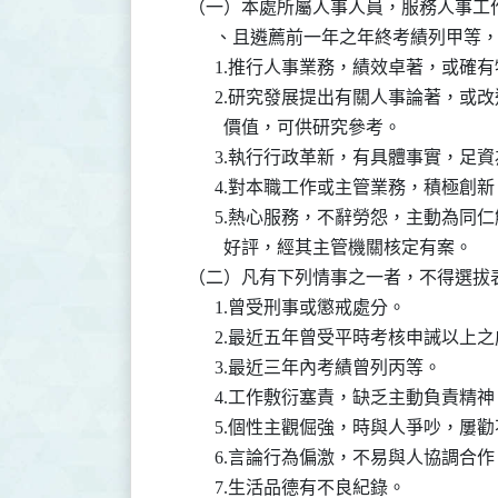
    （一）本處所屬人事人員，服務人事
          、且遴薦前一年之年終考績
          1.推行人事業務，績效卓著，或確
          2.研究發展提出有關人事論
            價值，可供研究參考。

          3.執行行政革新，有具體事實，
          4.對本職工作或主管業務，積極
          5.熱心服務，不辭勞怨，主
            好評，經其主管機關核定有案。

    （二）凡有下列情事之一者，不得選拔
          1.曾受刑事或懲戒處分。

          2.最近五年曾受平時考核申誡以上
          3.最近三年內考績曾列丙等。

          4.工作敷衍塞責，缺乏主動負責精神
          5.個性主觀倔強，時與人爭吵，屢
          6.言論行為偏激，不易與人協調