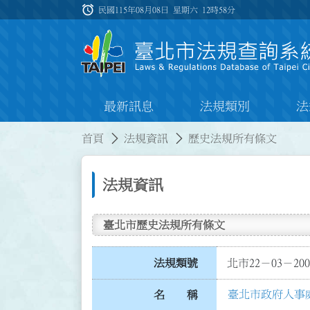
跳到主要內容
alarm
:::
民國115年08月08日 星期六
12時58分
最新訊息
法規類別
法
:::
:::
首頁
法規資訊
歷史法規所有條文
法規資訊
臺北市歷史法規所有條文
法規類號
北市22－03－200
臺北市政府人事
名 稱