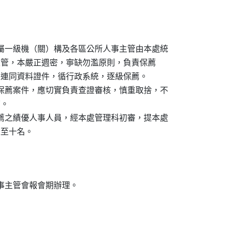
所屬一級機（關）構及各區公所人事主管由本處統

屬人事主管，本嚴正週密，寧缺勿濫原則，負責保薦

蹟表」，連同資料證件，循行政系統，逐級保薦。

之保薦案件，應切實負責查證審核，慎重取捨，不

。

保薦之績優人事人員，經本處管理科初審，提本處
