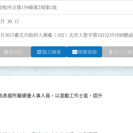
程序法第159條第2項第1款
 月 30 日
0月30日臺北市政府人事處（102）北市人管字第1023235350
apps
tune
pin
file_download
編章節
條文檢索
條號查詢
附件下載
為表揚所屬績優人事人員，以激勵工作士氣，提升
