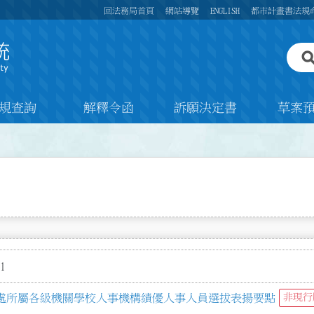
回法務局首頁
網站導覽
ENGLISH
都市計畫書法規
規查詢
解釋令函
訴願決定書
草案
1
處所屬各級機關學校人事機構績優人事人員選拔表揚要點
非現行