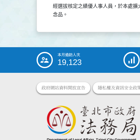
    經選拔核定之績優人事人員，於本處
本月造訪人次
:::
19,123
政府網站資料開放宣告
隱私權及資訊安全政