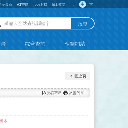
大
中
命令專區
SOP專區
logo下載
線上教學
小
全站查詢關鍵字欄位
搜尋
預告
綜合查詢
相關網站
keyboard_arrow_left
回上頁
text_rotate_vertical
print
另存PDF
友善列印
版本