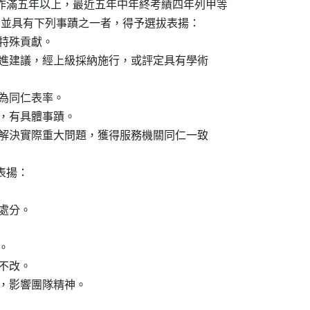
工作滿五年以上，最近五年中年終考績四年列甲等

列甲等，並具有下列事蹟之一者，得予選拔表揚：

有特殊貢獻。

著，或改進建議，經上級採納施行，或評定具有學術

足資為同仁表率。

創新，有具體事蹟。

動為同仁解決實際重大問題，獲得服務機關同仁一致

表揚：

之處分。

。

勸不改。

合作，影響團隊精神。
