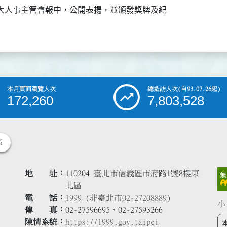
擴大人事主管會報中，公開表揚，並頒發獎牌及紀

本月頁面瀏覽人次
總造訪人次
(自93.07.26起)
172,260
7,803,528
策
地 址
110204 臺北市信義區市府路1號8樓東
北區
電 話
1999
(非臺北市
02-27208889
)
小
傳 真
02-27596695、02-27593266
陳情系統
https://1999.gov.taipei