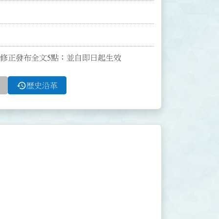
0號函修正發布全文5點；並自即日起生效
history
歷史沿革