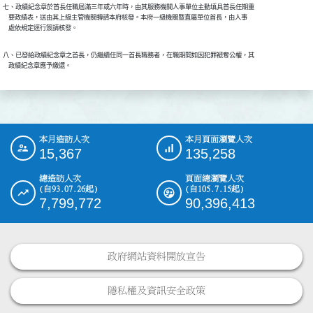
七、政績紀念章於首長任職屆滿三年或六年時，由其服務機關人事單位主動填具首長任期重

    要政績表，送由其上級主管機關轉請本府核發。本府一級機關暨直屬單位首長，由人事

    處依規定逕行簽請核發。
八、已發給政績紀念章之首長，仍繼續任同一首長職務者，在職期間如因犯罪褫奪公權，其

    政績紀念章應予繳還。
本月造訪人次
本月頁面瀏覽人次
:::
15,367
135,258
總造訪人次
頁面總瀏覽人次
(自93.07.26起)
(自105.7.15起)
7,799,772
90,396,413
政府網站資料開放宣告
隱私權及資訊安全政策