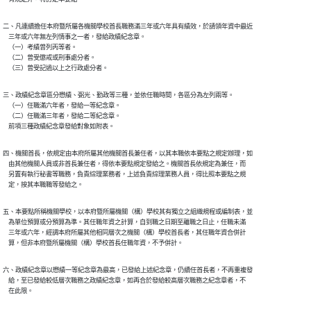
二、凡連續擔任本府暨所屬各機關學校首長職務滿三年或六年具有績效，於請領年資中最近

    三年或六年無左列情事之一者，發給政績紀念章。

    （一）考績曾列丙等者。

    （二）曾受懲戒或刑事處分者。

    （三）曾受記過以上之行政處分者。
三、政績紀念章區分懋績、弼光、勤政等三種，並依任職時間，各區分為左列兩等。

    （一）任職滿六年者，發給一等紀念章。

    （二）任職滿三年者，發給二等紀念章。

    前項三種政績紀念章發給對象如附表。
四、機關首長，依規定由本府所屬其他機關首長兼任者，以其本職依本要點之規定辦理，如

    由其他機關人員或非首長兼任者，得依本要點規定發給之。機關首長依規定為兼任，而

    另置有執行秘書等職務，負責綜理業務者，上述負責綜理業務人員，得比照本要點之規

    定，按其本職職等發給之。
五、本要點所稱機關學校，以本府暨所屬機關（構）學校其有獨立之組織規程或編制表，並

    為單位預算或分預算為準。其任職年資之計算，自到職之日期至離職之日止，任職未滿

    三年或六年，經調本府所屬其他相同層次之機關（構）學校首長者，其任職年資合併計

    算，但非本府暨所屬機關（構）學校首長任職年資，不予併計。
六、政績紀念章以懋績一等紀念章為最高，已發給上述紀念章，仍續任首長者，不再重複發

    給，至已發給較低層次職務之政績紀念章，如再合於發給較高層次職務之紀念章者，不
