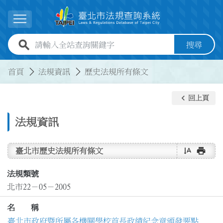
跳到主要內容
展開選單
全站查詢關鍵字欄位
搜尋
:::
:::
首頁
法規資訊
歷史法規所有條文
keyboard_arrow_left
回上頁
法規資訊
text_rotate_vertical
print
臺北市歷史法規所有條文
法規類號
北市22－05－2005
名 稱
臺北市政府暨所屬各機關學校首長政績紀念章頒發要點