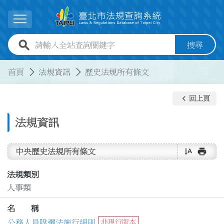
跳到主要內容
展開選單
全站查詢關鍵字欄位
搜尋
:::
:::
首頁
法規資訊
歷史法規所有條文
keyboard_arrow_left
回上頁
法規資訊
text_rotate_vertical
print
中央歷史法規所有條文
法規類別
人事類
名 稱
公務人員陞遷法施行細則
非現行版本