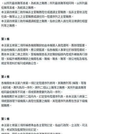
，以所列最高職等高者，為較高之職務；所列最高職等相同時，以所列最

低職等高者，為較高之職務。

本法第四條第二款所稱非主管職務陞任或遷調主管職務，指非主管依法陞

任高一職等以上之主管職務或調任同一陞遷序列之主管職務。

本法第四條第三款所稱遷調相當之職務，指依公務人員任用法律調任相當

列等之職務。
第 3 條
本法第五條第二項所稱各機關職缺如由本機關人員陞遷時，應辦理甄審。

如由他機關人員陞遷時，應公開甄選，指各機關人事單位於辦理陞遷前，

應依本法第二條之原則，簽報機關首長決定職缺擬辦內陞或外補後再行辦

理。如擬外補應將職缺之機關名稱、職稱、職系、職等、辦公地點及報名

規定等資料於報刊或網路公告。
第 4 條
各機關依本法第六條第一項訂定陞遷序列表時，其職務列等 (稱階、等階

) 相同者，應列為同一序列。跨列二個以上職等之職務，其所列最高職等

相同最低職等不同者，得視業務需要列為同一序列。

各機關應於本法施行二個月內，訂定發布陞遷序列表。依本法第八條第二

項統籌辦理下級機關人員陞任甄審之機關，其陞遷序列表應包含該下級機

關職務。
第 5 條
本法第七條第三項所稱標準由各主管院訂定，指由行政院、立法院、司法

院、考試院及監察院分別訂定。
