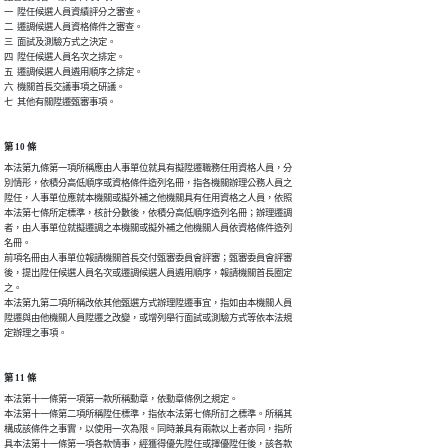
一  陞任候選人員資績評分之審查。

二  遷調候選人員資格條件之審查。

三  面試及測驗方式之決定。

四  陞任候選人員名次之排定。

五  遷調候選人員遴用順序之排定。

六  機關首長交議事項之研議。

七  其他有關陞遷甄審事項。
第 10 條
本法第九條第一項所稱應由人事單位就具有擬陞遷職務任用資格人員，分

別情形，依積分高低順序或資格條件造列名冊，指各機關辦理公務人員之

陞任，人事單位應就本機關或擬外補之他機關具有任用資格之人員，依照

本法第七條所定標準，核計分數後，依積分高低順序造列名冊；辦理遷調

者，由人事單位就擬遷調之本機關或擬外補之他機關人員依資格條件造列

名冊。

前項名冊由人事單位報請機關首長交付甄審委員會評審；甄審委員會評審

後，提出陞任候選人員名次或遷調候選人員遴用順序，報請機關首長圈定

之。

本法第九第二項所稱改依其他甄選方式辦理陞遷事宜，指如由本機關人員

陞遷與由他機關人員陞遷之改變，或增列舉行面試或測驗方式等依本法規

定辦理之事項。
第 11 條
本法第十一條第一項第一款所稱勳章，依勳章條例之規定。

本法第十一條第二項所稱陞任標準，指依本法第七條所訂之標準。所稱其

構成該條件之事實，以使用一次為限。同時兼具有兩款以上者亦同，指所

具本法第十一條第一項各款情事，經獲得優先陞任或擇優陞任後，該各款
