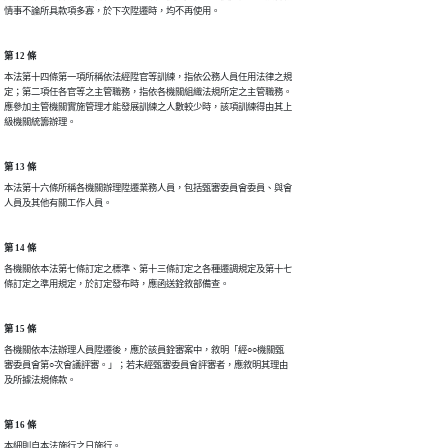
情事不論所具款項多寡，於下次陞遷時，均不再使用。
第 12 條
本法第十四條第一項所稱依法經陞官等訓練，指依公務人員任用法律之規

定；第二項任各官等之主管職務，指依各機關組織法規所定之主管職務。

應參加主管機關實施管理才能發展訓練之人數較少時，該項訓練得由其上

級機關統籌辦理。
第 13 條
本法第十六條所稱各機關辦理陞遷業務人員，包括甄審委員會委員、與會

人員及其他有關工作人員。
第 14 條
各機關依本法第七條訂定之標準、第十三條訂定之各種遷調規定及第十七

條訂定之準用規定，於訂定發布時，應函送銓敘部備查。
第 15 條
各機關依本法辦理人員陞遷後，應於該員銓審案中，敘明「經○○機關甄

審委員會第○次會議評審。」；若未經甄審委員會評審者，應敘明其理由

及所據法規條款。
第 16 條
本細則自本法施行之日施行。