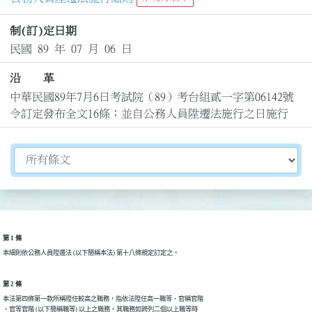
制(訂)定日期
民國 89 年 07 月 06 日
沿 革
中華民國89年7月6日考試院（89）考台組貳一字第06142號
令訂定發布全文16條；並自公務人員陞遷法施行之日施行
切換選擇法規資訊內容
第 1 條
本細則依公務人員陞遷法 (以下簡稱本法) 第十八條規定訂定之。
第 2 條
本法第四條第一款所稱陞任較高之職務，指依法陞任高一職等、官稱官階

、官等官階 (以下簡稱職等) 以上之職務。其職務如跨列二個以上職等時
