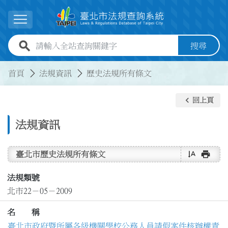
跳到主要內容
展開選單
全站查詢關鍵字欄位
搜尋
:::
:::
首頁
法規資訊
歷史法規所有條文
keyboard_arrow_left
回上頁
法規資訊
text_rotate_vertical
print
臺北市歷史法規所有條文
法規類號
北市22－05－2009
名 稱
臺北市政府暨所屬各級機關學校公務人員請假案件核辦權責