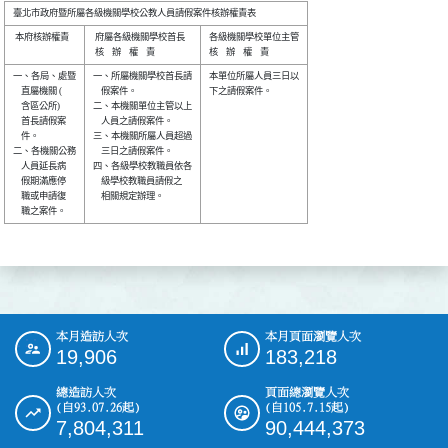
 本府核辦權責 

 府屬各級機關學校首長 

各級機關學校單位主管

一、各局、處暨

一、所屬機關學校首長請

本單位所屬人員三日以

    直屬機關 (

    假案件。          

下之請假案件。      

    含區公所) 

二、本機關單位主管以上

    首長請假案

    人員之請假案件。  

    件。      

三、本機關所屬人員超過

二、各機關公務

    三日之請假案件。  

    人員延長病

四、各級學校教職員依各

    假期滿應停

    級學校教職員請假之

    職或申請復

    相關規定辦理。    

本月造訪人次
本月頁面瀏覽人次
:::
19,906
183,218
總造訪人次
頁面總瀏覽人次
(自93.07.26起)
(自105.7.15起)
7,804,311
90,444,373