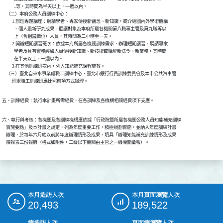
            ..等，其時間為半天以上，一週以內。

    （二）本府公務人員訓練中心：

          1.辦理專題講座：聘請學者、專家傳授新觀念、新知識，或介紹國內外學術機構

            、個人最新研究成果。聽講對象為本府所屬各機關第八職等主管及第九職等以

            上（含相當職位）人員，其時間為二小時至一天。

          2.開辦短期講習班次：依據本府所屬各機關訓練需求，辦理短期講習，聘請專家

            學者及具有實務經驗人員傳授新知識、新技術或講解新法令、新業務，其時間

            在半天以上，一週以內。

          3.在其他訓練班次內，列入知能補充課程施教。

    （三）臺北自來水事業處職工訓練中心、臺北市銀行行員訓練委員會及本市公共汽車管

五、訓練經費：執行本計畫所需經費，在各訓練及各機構相關經費項下支應。
六、執行與考核：各機關及各訓練機構應依據「行政院暨所屬各機關公務人員知能補充訓練

    實施要點」及本計畫之規定，列為年度重要工作，積極規劃實施，並納入年度訓練計畫

    辦理，於每年六月底以前將年度辦理情形及成果，填具「辦理知能補充訓練情形及成果

    陳報表三份報府（格式如附件，二級以下機關由主管之一級機關彙報）。
本月造訪人次
本月頁面瀏覽人次
:::
20,493
189,522
總造訪人次
頁面總瀏覽人次