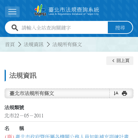
跳到主要內容
展開選單
全站查詢關鍵字欄位
搜尋
:::
:::
首頁
法規資訊
法規所有條文
keyboard_arrow_left
回上頁
法規資訊
text_rotate_vertical
print
臺北市法規所有條文
法規類號
北市22－05－2011
名 稱
(廢)
臺北市政府暨所屬各機關公務人員知能補充訓練計畫