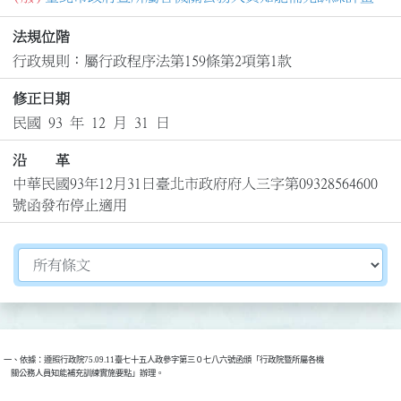
法規位階
行政規則：屬行政程序法第159條第2項第1款
修正日期
民國 93 年 12 月 31 日
沿 革
中華民國93年12月31日臺北市政府府人三字第09328564600
號函發布停止適用
切換選擇法規資訊內容
一、依據：遵照行政院75.09.11臺七十五人政參字第三０七八六號函頒「行政院暨所屬各機

    關公務人員知能補充訓練實施要點」辦理。