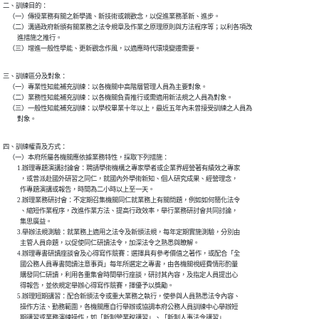
二、訓練目的：

    （一）傳授業務有關之新學識、新技術或親歡念，以促進業務革新、進步。

    （二）溝通政府新頒有關業務之法令規章及作業之原理原則與方法程序等；以利各項改

          進措施之推行。

三、訓練區分及對象：

    （一）專業性知能補充訓練：以各機關中高階層管理人員為主要對象。

    （二）業務性知能補充訓練：以各機關負責推行或需適用新法規之人員為對象。

    （三）一般性知能補充訓練：以學校畢業十年以上，最近五年內未曾接受訓練之人員為

          對象。
四、訓練權責及方式：

    （一）本府所屬各機關應依據業務特性，採取下列措施：

          1.辦理專題演講討論會：聘請學術機構之專家學者或企業界經營著有績效之專家

            ，或曾派赴國外研習之同仁，就國內外學術新知、個人研究成果、經營理念，

            作專題演講或報告，時間為二小時以上至一天。

          2.辦理業務研討會：不定期召集機關同仁就業務上有關問題，例如如何簡化法令

            、縮短作業程序，改進作業方法、提高行政效率，舉行業務研討會共同討論，

            集思廣益。

          3.舉辦法規測驗：就業務上適用之法令及新頒法規，每年定期實施測驗，分別由

            主管人員命題，以促使同仁研讀法令，加深法令之熟悉與瞭解。

          4.辦理專書研讀座談會及心得寫作競賽：選擇具有參考價值之著作，或配合「全

            國公務人員專書閱讀注意事頁」每年所選定之專書，由各機關視經費情形酌量

            購發同仁研讀，利用各重集會時間舉行座談，研討其內容，及指定人員提出心

            得報告，並依規定舉辦心得寫作競賽，擇優予以獎勵。

          5.辦理短期講習：配合新頒法令或重大業務之執行，使參與人員熟悉法令內容、

            操作方法、勤務範圍，各機關應自行舉辦或協調本府公務人員訓練中心舉辦短

            期講習或業務演練操作，如「新制營業稅講習」、「新制人事法令講習」....
