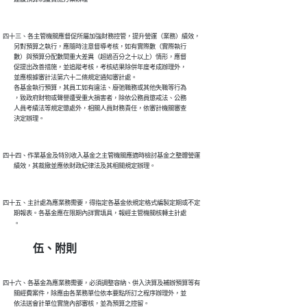
四十三、各主管機關應督促所屬加強財務控管，提升營運（業務）績效，

        另對預算之執行，應隨時注意督導考核，如有實際數（實際執行

        數）與預算分配數間重大差異（超過百分之十以上）情形，應督

        促提出改善措施，並追蹤考核，考核結果除併年度考成辦理外，

        並應根據審計法第六十二條規定通知審計處。

        各基金執行預算，其員工如有違法、廢弛職務或其他失職等行為

        ，致政府財物或聲譽遭受重大損害者，除依公務員懲戒法、公務

        人員考績法等規定懲處外，相關人員財務責任，依審計機關審查

四十四、作業基金及特別收入基金之主管機關應適時檢討基金之整體營運

四十五、主計處為應業務需要，得指定各基金依規定格式編製定期或不定

        期報表。各基金應在限期內詳實填具，報經主管機關核轉主計處

伍、附則
四十六、各基金為應業務需要，必須調整容納、併入決算及補辦預算等有

        關經費案件，除應由各業務單位依本要點所訂之程序辦理外，並
