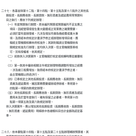
二十七、各基金除第十二點、第十四點、第十五點及第十八點外之其他長

        期投資、長期應收款、長期貸款、無形資產及遞延費用等預算科

        目之執行，應依下列規定辦理：

        （一）年度預算執行期間，原未編列預算或預算編列不足支應之

              項目，因經營環境發生重大變遷或正常業務之確實需要，

              必須於當年度辦理者，凡涉及增加市庫負擔經費或重大事

              項，及原經本府核定計畫須予修正或辦理新增項目者，應

              報經主管機關核轉本府核准外；其餘則報請主管機關依有

              關規定核准先行辦理；並均併入決算。但主管機關簽奉核

              可，另有授權者，依其規定。

        （二）前款併入決算案件，主管機關於核定或核轉時應從嚴審核

              。

        （三）第一款其中屬依相關法令規定辦理物價調整所增加之經費

              ，涉及總工程費增加，致原經本府核定計畫須予修正者，

              由主管機關以府函決行。

        （四）已奉核定之其他長期投資、長期應收款、長期貸款、無形

              資產及遞延費用，確因業務需要緩辦或停辦者，準用第十

              四點第一項第四款規定辦理。

        （五）其他長期投資、長期應收款、長期貸款、無形資產及遞延

              費用未及於當年度執行，確有保留之必要者，準用第十四

              點第一項第五款及第六款規定辦理。

        併入決算案件，應以增加其他長期投資（長期應收款、長期貸款

        、無形資產、遞延費用）明細表中各總帳科目合計金額為認定基

二十八、依本要點第十四點、第十五點及第二十五點辦理補辦預算者，其
