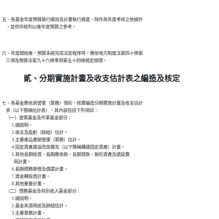
五、各基金年度預算執行績效及計畫執行進度，除作為年度考核之依據外

六、年度開始後，預算未經完成法定程序時，應依地方制度法第四十條第

貳、分期實施計畫及收支估計表之編造及核定
七、各基金應依其營業（業務）情形，核實編造分期實施計畫及收支估計

    表（以下簡稱估計表）。其內容包括下列項目：

    （一）營業基金及作業基金部分：

          1.總說明。

          2.收支及盈虧（餘絀）估計。

          3.主要產品產銷營運（業務）估計。

          4.固定資產建設改良擴充（以下簡稱購建固定資產）計畫。

          5.其他長期投資、長期應收款、長期貸款、無形資產及遞延費

            用計畫。

          6.長期債務舉借及償還計畫。

          7.資金轉投資計畫。

          8.其他重要計畫。

    （二）債務基金及特別收入基金部分：

          1.總說明。

          2.基金來源用途及餘絀估計。

          3.主要業務計畫。
