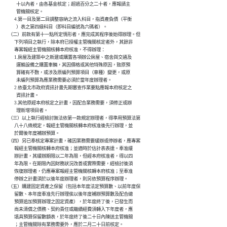
              十以內者，由各基金核定；超過百分之二十者，應報請主

              管機關核定。

            4.第一目及第二目調整容納之流入科目，指資產負債（平衡

              ）表之第四級科目（即科目編號為六碼者）。

      （二）前款有第十一點所定情形者，應完成其程序後始得辦理。但

            下列項目之執行，除本府已授權主管機關核定者外，其餘非

            專案報經主管機關核轉本府核准，不得辦理：

            1.房屋及建築中之新建或購置各項辦公房屋、宿舍與交通及

              運輸設備之購置車輛，其因價格或其他特殊原因，致原預

              算確有不敷，或涉及原編列預算項目（車種）變更，或原

              未編列預算為應業務需要必須於當年度辦理者。

            2.依臺北市政府資訊計畫先期審查作業要點應報本府核定之

              資訊計畫。

            3.其他原經本府核定之計畫，因配合業務需要，須修正或辦

              理新增項目者。

      （三）以上執行經檢討無法依第一款規定辦理者，得準用預算法第

            八十八條規定，報經主管機關核轉本府核准後先行辦理，並

            於爾後年度補辦預算。

      （四）另已奉核定專案計畫，確因業務需要緩辦或停辦者，應專案

            報經主管機關核轉本府核准；並適時於估計表表達。奉准緩

            辦計畫，其緩辦期限以二年為限，但經本府核准者，得以四

            年為限。在期限內因財務狀況改善或實際需要，經檢討後須

            恢復辦理者，仍應專案報經主管機關核轉本府核准；至奉准

            停辦之計畫須於以後年度辦理者，則另依預算程序辦理。

      （五）購建固定資產之保留（包括本年度法定預算數、以前年度保

            留數、本年度奉准先行辦理俟以後年度補辦預算數及配合總

            預算追加預算辦理之固定資產），於年度終了後，已發生而

            尚未清償之債務、契約責任或繼續經費須轉入下年度者，應

            填具預算保留數額表，於年度終了後二十日內陳送主管機關

            ；主管機關除有業務需要外，應於二月二十日前核定。
