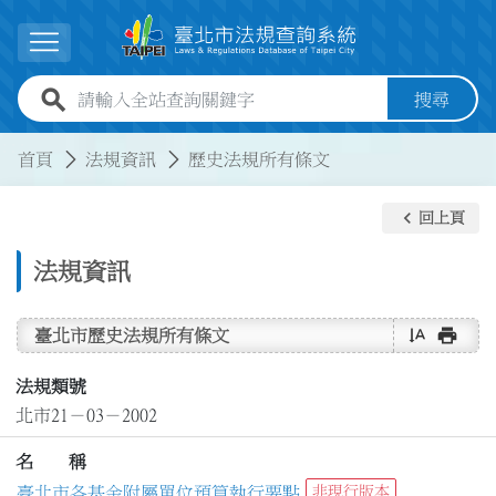
跳到主要內容
展開選單
全站查詢關鍵字欄位
搜尋
:::
:::
首頁
法規資訊
歷史法規所有條文
keyboard_arrow_left
回上頁
法規資訊
text_rotate_vertical
print
臺北市歷史法規所有條文
法規類號
北市21－03－2002
名 稱
臺北市各基金附屬單位預算執行要點
非現行版本