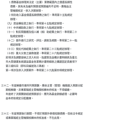
              1.債務基金辦理其法定（主要）業務範圍內之償還長期性

                債務，其有未及編列預算或預算編列不足時，應報由主

                管機關核定，併入決算辦理。

              2.特別收入基金償還長期債務之執行，準用第十五點規定

                辦理。

        （九）資金轉投資之執行，準用第十五點規定辦理。

        （十）中央補助款之執行，準用第十九點規定辦理。

        （十一）對民間團體及個人補（捐）助經費之執行，準用第二十

                點規定辦理。

        （十二）委外進行之研究、評估、調查及規劃，準用第二十一點

                規定辦理。

        （十三）受託代辦經費之執行，準用第二十三點規定辦理。

        （十四）重大災害之搶救復建，準用第二十六點規定辦理。

        前項涉及調整容納之流入科目，指建築及設備計畫明細表及臺北

        市大眾捷運系統建設基金各業務計畫明細表之購建固定資產項下

        第三級科目（即科目編號為三碼者）。

三十二、年度解繳市庫所列預算數，應依主管（管理）機關歲入預算分配

        期程解繳，非專案報經主管機關核轉本府核准，不得緩繳。

        年度終了決算賸餘超過預算部分，應列為基金餘額處理，必要時

三十三、年度預算執行期間，不得於預算外舉借短期債務。但依法令規定
