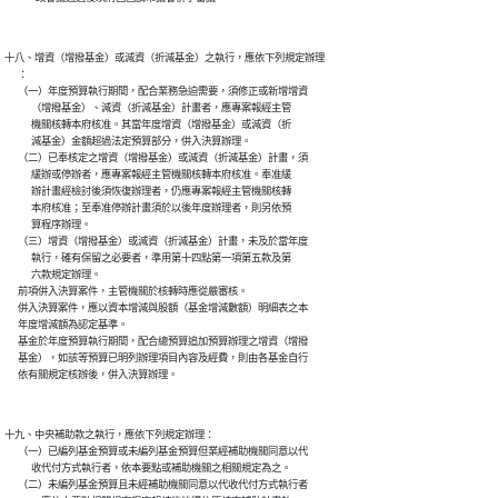
十八、增資（增撥基金）或減資（折減基金）之執行，應依下列規定辦理

      ：

      （一）年度預算執行期間，配合業務急迫需要，須修正或新增增資

            （增撥基金）、減資（折減基金）計畫者，應專案報經主管

            機關核轉本府核准。其當年度增資（增撥基金）或減資（折

            減基金）金額超過法定預算部分，併入決算辦理。

      （二）已奉核定之增資（增撥基金）或減資（折減基金）計畫，須

            緩辦或停辦者，應專案報經主管機關核轉本府核准。奉准緩

            辦計畫經檢討後須恢復辦理者，仍應專案報經主管機關核轉

            本府核准；至奉准停辦計畫須於以後年度辦理者，則另依預

            算程序辦理。

      （三）增資（增撥基金）或減資（折減基金）計畫，未及於當年度

            執行，確有保留之必要者，準用第十四點第一項第五款及第

            六款規定辦理。

      前項併入決算案件，主管機關於核轉時應從嚴審核。

      併入決算案件，應以資本增減與股額（基金增減數額）明細表之本

      年度增減額為認定基準。

      基金於年度預算執行期間，配合總預算追加預算辦理之增資（增撥

      基金），如該等預算已明列辦理項目內容及經費，則由各基金自行

十九、中央補助款之執行，應依下列規定辦理：

      （一）已編列基金預算或未編列基金預算但業經補助機關同意以代

            收代付方式執行者，依本要點或補助機關之相關規定為之。

      （二）未編列基金預算且未經補助機關同意以代收代付方式執行者
