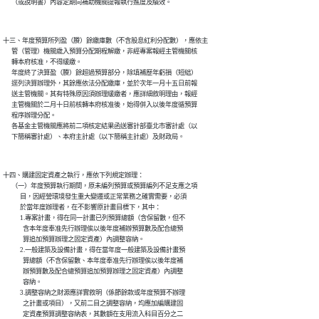
十三、年度預算所列盈（賸）餘繳庫數（不含股息紅利分配數），應依主

      管（管理）機關歲入預算分配期程解繳，非經專案報經主管機關核

      轉本府核准，不得緩繳。

      年度終了決算盈（賸）餘超過預算部分，除填補歷年虧損（短絀）

      逕列決算辦理外，其餘應依法分配繳庫，並於次年一月十五日前報

      送主管機關。其有特殊原因須辦理緩繳者，應詳細敘明理由，報經

      主管機關於二月十日前核轉本府核准後，始得併入以後年度循預算

      程序辦理分配。

      各基金主管機關應將前二項核定結果函送審計部臺北市審計處（以

十四、購建固定資產之執行，應依下列規定辦理：

      （一）年度預算執行期間，原未編列預算或預算編列不足支應之項

            目，因經營環境發生重大變遷或正常業務之確實需要，必須

            於當年度辦理者，在不影響原計畫目標下，其中：

            1.專案計畫，得在同一計畫已列預算總額（含保留數，但不

              含本年度奉准先行辦理俟以後年度補辦預算數及配合總預

              算追加預算辦理之固定資產）內調整容納。

            2.一般建築及設備計畫，得在當年度一般建築及設備計畫預

              算總額（不含保留數、本年度奉准先行辦理俟以後年度補

              辦預算數及配合總預算追加預算辦理之固定資產）內調整

              容納。

            3.調整容納之財源應詳實敘明（係節餘款或年度預算不辦理

              之計畫或項目），又前二目之調整容納，均應加編購建固

              定資產預算調整容納表，其數額在支用流入科目百分之二
