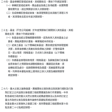
二十四、基金移轉民營或結束者，其相關收支，應依下列規定辦理：

        （一）移轉民營或結束時，應由基金負擔之各項經費，依實際需

              要核實列支，超出預算部分併入決算辦理。

        （二）完成移轉民營或結束後，無清理預算且尚須進行清理工作

二十五、基金（不含公司組織）於年度預算執行期間併入其他基金，其相

        關收支等，應依下列規定辦理：

        （一）各基金如經主管機關審視情勢，認為有併入其他基金之必

              要者，應擬具整併計畫後，專案報經本府核准。

        （二）結束之基金（以下簡稱結束基金）應依規定程序辦理當期

              決算；其奉准移轉之資產扣除負債後之餘額，於整併基準

              日，逕以增資（增撥基金）方式併入其他基金（以下簡稱

              存續基金）。

        （三）存續基金辦理前款增資（增撥基金）及嗣後因執行結束基

              金原來執行之預算致有調整相關收支、購建固定資產、資

              金轉投資及處分、長期債務舉借及償還、資產變賣等必要

              時，均準用本要點有關上開項目之併入決算及補辦預算等

二十六、重大災害之搶救復建，應確實依災害防救法與其施行細則及行政

        院訂定之公共設施災後復建工程經費審議及執行作業要點、中央

        對各級地方政府重大天然災害救災經費處理辦法以及本府訂定之

        臺北市政府災害及緊急事件搶修作業要點等規定辦理。

        各基金重大災害損失之復建工程，其所需復建工程經費依第十四
