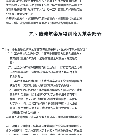
        每筆數額超過新臺幣五千萬元者，應於本府核准後三日內報由主

        管機關以府函送請市議會備查；另每半年主管機關應將補辦預算

        案件明細表彙整於辦理年度之六月及十二月底前以府函送請市議

        會備查，並副知主計處。

        各補辦預算案件，應於補辦年度預算書內，依附屬單位預算編製

乙、債務基金及特別收入基金部分
二十九、各基金應依預算及估計表切實嚴格執行，並依照下列原則辦理：

        （一）基金應加強財務控管，在可用財源範圍內推動各項業務，

              其業務計畫屬多年期者，並應有完整之規劃及財源支應方

              案。

        （二）基金以政府撥款或補助為財源之項目，除有自有資金可供

              支應或專案報經主管機關核轉本府核准者外，其支出不得

              較預算超出。

        （三）基金除有基金餘額可供支應或專案報經主管機關核轉本府

              核准者外，其實際用途，應於實際來源數額內辦理。

        （四）年度預算執行期間，確為業務增減需要，隨同調整之基金

              來源與基金用途，除本要點另有規定及其他法令訂有支用

              標準、限制、核定程序或本府已授權主管機關核定者依其

              規定外，由各基金核定並函送主管機關備查後，併入決算

              辦理，惟主管機關備查時，應注意各該基金之財源，及其

              由賸餘轉為短絀之情形。

        前項併入決算案件，涉及新增重大事項者，應報請主管機關核定

        。

        前二項併入決算案件，各基金或主管機關於核定時應從嚴審核。

        併入決算案件，基金來源應以基金來源、用途及餘絀表之第三級
