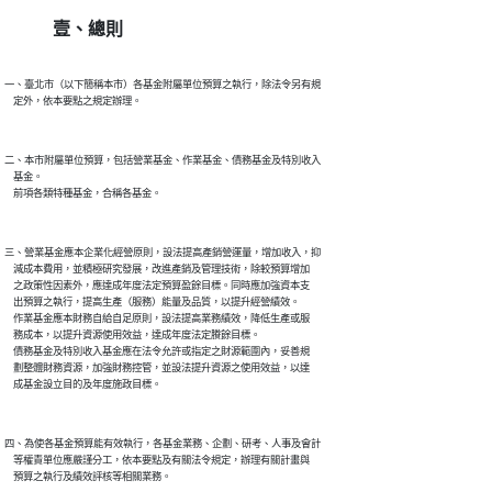
壹、總則
一、臺北市（以下簡稱本市）各基金附屬單位預算之執行，除法令另有規

二、本市附屬單位預算，包括營業基金、作業基金、債務基金及特別收入

    基金。

三、營業基金應本企業化經營原則，設法提高產銷營運量，增加收入，抑

    減成本費用，並積極研究發展，改進產銷及管理技術，除較預算增加

    之政策性因素外，應達成年度法定預算盈餘目標。同時應加強資本支

    出預算之執行，提高生產（服務）能量及品質，以提升經營績效。

    作業基金應本財務自給自足原則，設法提高業務績效，降低生產或服

    務成本，以提升資源使用效益，達成年度法定賸餘目標。

    債務基金及特別收入基金應在法令允許或指定之財源範圍內，妥善規

    劃整體財務資源，加強財務控管，並設法提升資源之使用效益，以達

四、為使各基金預算能有效執行，各基金業務、企劃、研考、人事及會計

    等權責單位應嚴謹分工，依本要點及有關法令規定，辦理有關計畫與
