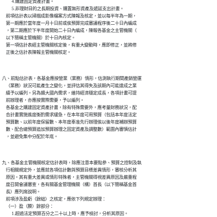
          4.購建固定資產計畫。

          5.非理財目的之長期投資、購置無形資產及遞延支出計畫。

    前項估計表以掃描成影像檔案方式陳報及核定，並以每半年為一期，

    第一期應於當年度一月十日前或俟預算完成審議程序後二十日內編成

    ，第二期應於下半年度開始二十日內編成，陳報各基金之主管機關（

    以下簡稱主管機關）於十日內核定。

    第一項估計表經主管機關核定後，有重大變動時，應即修正，並將修

八、前點估計表，各基金應按營業（業務）情形，估測執行期間產銷營運

    （業務）狀況可能產生之變化，並評估其得失及該期內可能達成之業

    績予以編列。另為擴大國內需求，維持經濟穩定成長，各項計畫可提

    前辦理者，亦應按實際需要，予以編列。

    各基金之購建固定資產計畫，除有特殊需要外，應考量財務狀況，配

    合計畫實施進度衡酌需求緩急，在本年度可用預算（包括本年度法定

    預算數、以前年度保留數、本年度奉准先行辦理俟以後年度補辦預算

    數、配合總預算追加預算辦理之固定資產及調整數）範圍內審慎估計

九、各基金主管機關核定估計表時，除應注意本要點參、預算之控制及執

    行相關規定外，並應就各項估計數與預算目標差異情形，審核分析其

    原因。其有重大差異或情形特殊者，主管機關得視差異原因及嚴重程

    度召開會議審查，各有關基金管理機關（構）首長（以下簡稱基金首

    長）應列席說明。

    前項涉及盈虧（餘絀）之核定，應依下列規定辦理：

    （一）盈（賸）餘部分：

          1.超過法定預算百分之二十以上時，應予檢討，分析其原因。
