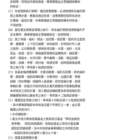
              定辦理。但增加市庫負擔者，應專案報由主管機關核轉本

              府核定。

        （三）年度預算執行期間，確因業務需要，必須辦理原未編列預

              算之業務計畫，應籌妥適足財源，並應撙節控管原有其他

              計畫後，擬具計畫，非專案報經主管機關核轉本府核准，

              不得辦理。

        （四）廣告費及業務宣導費之執行，原未編列預算或預算編列不

              足支應時，應專案報請主管機關核定，始得辦理。

        （五）員工待遇、福利、獎金、加班費、值班費、國內外出差旅

              費、兼職費、上下班交通費、其他給與、計時與計件人員

              之進用、公共關係費、舉辦各項活動、水電、油料、文具

              用品、紙張、影印、傳真機等事務性設備耗材、通訊費、

              紙杯、瓶裝水、文件印刷、節令慶典、活動、禮品採購、

              餐敘、訓練、考察、研討會、政策宣導、逾時誤餐餐盒費

              用之執行等，準用第十點規定辦理。

        （六）各基金傷病醫藥費、文康活動費、福利互助費、其他福利

              費、服裝費、捐助與補助費、分擔項目、出國計畫、預算

              員額（含約聘僱）與臨時人員員額、研究發展計畫、租賃

              車輛計畫、依臺北市政府資訊計畫先期審查作業要點應報

              本府核定之資訊計畫、員工職技訓練經費及新增或租約到

              期繼續租用辦公廳舍等之執行，準用第十二點規定辦理。

        （七）購建固定資產之執行，準用第十四點及第十七點規定辦理

              。其中應專案報經本府核准且屬下列情形之一者，由主管

              機關以府函決行：

              1.中央補助款。

              2.臺北市地方教育發展基金之教育局分基金「學校設施改

                善準備」（即該局統籌款）核撥該基金之其他分基金購

                建固定資產經費，及中央各部會專案補助之本府配合款

                ，其個別項目在新臺幣十萬元以下者。

        （八）償還長期債務計畫：
