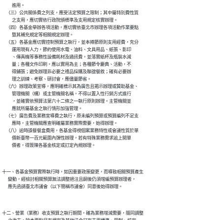
          進用。

    （三）公共關係費之列支，應受法定預算之限制；其中屬特別費性質

          之支用，應切實依行政院頒標準及支用規定核實辦理。

    （四）各基金舉辦各項活動，應切實依臺北市辦理各項活動作業要點

          暨其補充規定等相關規定辦理。

    （五）各基金應切實控制預算之執行，並本撙節原則支用經費，充分

          運用現有人力，節約使用水電、油料、文具用品、紙張、影印

          、傳真機等事務性設備耗材及通訊費，並落實紙杯及瓶裝水減

          量；各種文件印刷，應以實用為主；各種節令慶典、活動，不

          得鋪張；避免辦理非必要之禮品採購及聯誼餐敘；確有必要辦

          理之訓練、考察、研討會，應儘量節省。

    （六）辦理政策宣導，應明確標示其為廣告且揭示辦理或贊助基金、

          管理機關（構）或主管機關名稱，不得以置入性行銷方式進行

          ，並確實依預算法第六十二條之一執行原則辦理。主管機關並

          應就所屬基金之執行情形加強管理。

    （七）廣告費及業務宣導費之執行，原未編列預算或預算編列不足支

          應時，主管機關應查明確屬業務實際需要，始得辦理。

    （八）逾時誤餐餐盒費用，各基金得視個案業務特性或會議性質於單

          價新臺幣一百元範圍內彈性辦理，若有特殊業務需求逾上開單

十一、各基金預算實際執行時，如因重要政策變更，而導致相關預算產生

      變動，經檢討相關預算無法調整挹注且嗣後仍須增編預算辦理者，

十二、營業（業務）收支預算之執行期間，確為業務增減需要，隨同調整
