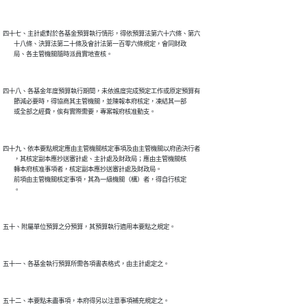
四十七、主計處對於各基金預算執行情形，得依預算法第六十六條、第六

        十八條、決算法第二十條及會計法第一百零六條規定，會同財政

四十八、各基金年度預算執行期間，未依進度完成預定工作或原定預算有

        節減必要時，得協商其主管機關，並陳報本府核定，凍結其一部

四十九、依本要點規定應由主管機關核定事項及由主管機關以府函決行者

        ，其核定副本應抄送審計處、主計處及財政局；應由主管機關核

        轉本府核准事項者，核定副本應抄送審計處及財政局。

        前項由主管機關核定事項，其為一級機關（構）者，得自行核定
