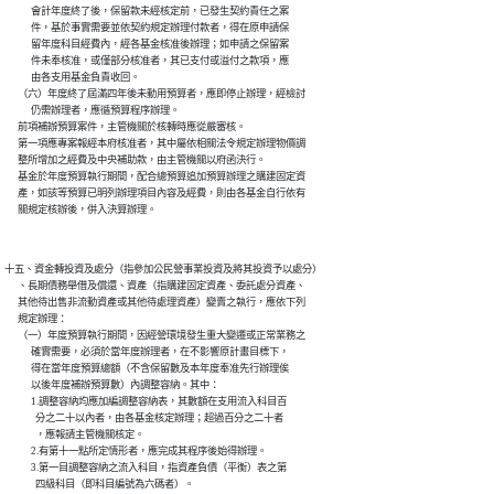
            會計年度終了後，保留款未經核定前，已發生契約責任之案

            件，基於事實需要並依契約規定辦理付款者，得在原申請保

            留年度科目經費內，經各基金核准後辦理；如申請之保留案

            件未奉核准，或僅部分核准者，其已支付或溢付之款項，應

            由各支用基金負責收回。

      （六）年度終了屆滿四年後未動用預算者，應即停止辦理，經檢討

            仍需辦理者，應循預算程序辦理。

      前項補辦預算案件，主管機關於核轉時應從嚴審核。

      第一項應專案報經本府核准者，其中屬依相關法令規定辦理物價調

      整所增加之經費及中央補助款，由主管機關以府函決行。

      基金於年度預算執行期間，配合總預算追加預算辦理之購建固定資

      產，如該等預算已明列辦理項目內容及經費，則由各基金自行依有

十五、資金轉投資及處分（指參加公民營事業投資及將其投資予以處分）

      、長期債務舉借及償還、資產（指購建固定資產、委託處分資產、

      其他待出售非流動資產或其他待處理資產）變賣之執行，應依下列

      規定辦理：

      （一）年度預算執行期間，因經營環境發生重大變遷或正常業務之

            確實需要，必須於當年度辦理者，在不影響原計畫目標下，

            得在當年度預算總額（不含保留數及本年度奉准先行辦理俟

            以後年度補辦預算數）內調整容納。其中：

            1.調整容納均應加編調整容納表，其數額在支用流入科目百

              分之二十以內者，由各基金核定辦理；超過百分之二十者

              ，應報請主管機關核定。

            2.有第十一點所定情形者，應完成其程序後始得辦理。

            3.第一目調整容納之流入科目，指資產負債（平衡）表之第

              四級科目（即科目編號為六碼者）。
