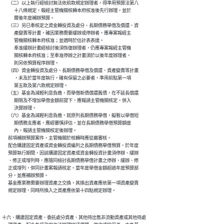
      （二）以上執行經檢討無法依前款規定辦理者，得準用預算法第八

            十八條規定，報經主管機關核轉本府核准後先行辦理，並於

            爾後年度補辦預算。

      （三）另已奉核定之資金轉投資及處分、長期債務舉借及償還、資

            產變賣等計畫，確因業務需要緩辦或停辦者，應專案報經主

            管機關核轉本府核准；並適時於估計表表達。

            奉准緩辦計畫經檢討後須恢復辦理者，仍應專案報經主管機

            關核轉本府核准；至奉准停辦之計畫須於以後年度辦理者，

            則另依預算程序辦理。

      （四）資金轉投資及處分、長期債務舉借及償還、資產變賣等計畫

            ，未及於當年度執行，確有保留之必要者，準用前點第一項

            第五款及第六款規定辦理。

      （五）基金為減輕利息負擔，而舉借新債償還舊債，在不延長償還

            期限及不增加舉借金額前提下，應報請主管機關核定，併入

            決算辦理。

      （六）基金為減輕利息負擔，就原列長期債務舉借，擬暫以舉借短

            期債務支應者，應經審慎評估，並在長期債務舉借預算額度

            內，報請主管機關核定後辦理。

      前項補辦預算案件，主管機關於核轉時應從嚴審核。

      配合購建固定資產或資金轉投資編列之長期債務舉借預算，於年度

      預算執行期間，因該購建固定資產或資金轉投資計畫須停辦、緩辦

      、修正或增列時，應隨同檢討長期債務舉借計畫之停辦、緩辦、修

      正或增列，併同計畫案報請核定。當年度舉借金額超過年度預算部

      分，並應補辦預算。

      基金應業務需要辦理資產之交換，其換出資產應依第一項資產變賣

十六、購建固定資產、委託處分資產、其他待出售非流動資產或其他待處
