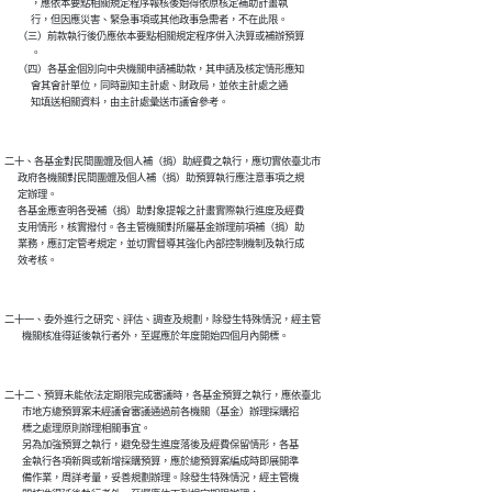
            ，應依本要點相關規定程序報核後始得依原核定補助計畫執

            行，但因應災害、緊急事項或其他政事急需者，不在此限。

      （三）前款執行後仍應依本要點相關規定程序併入決算或補辦預算

            。

      （四）各基金個別向中央機關申請補助款，其申請及核定情形應知

            會其會計單位，同時副知主計處、財政局，並依主計處之通

二十、各基金對民間團體及個人補（捐）助經費之執行，應切實依臺北市

      政府各機關對民間團體及個人補（捐）助預算執行應注意事項之規

      定辦理。

      各基金應查明各受補（捐）助對象提報之計畫實際執行進度及經費

      支用情形，核實撥付。各主管機關對所屬基金辦理前項補（捐）助

      業務，應訂定管考規定，並切實督導其強化內部控制機制及執行成

二十一、委外進行之研究、評估、調查及規劃，除發生特殊情況，經主管

二十二、預算未能依法定期限完成審議時，各基金預算之執行，應依臺北

        市地方總預算案未經議會審議通過前各機關（基金）辦理採購招

        標之處理原則辦理相關事宜。

        另為加強預算之執行，避免發生進度落後及經費保留情形，各基

        金執行各項新興或新增採購預算，應於總預算案編成時即展開準

        備作業，周詳考量，妥善規劃辦理。除發生特殊情況，經主管機
