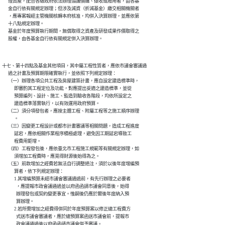
      理資產，配合各級政府依法辦理協議價購、徵收或撥用者，由各基

      金自行依有關規定辦理；但涉及減資（折減基金）繳交相關機關者

      ，應專案報經主管機關核轉本府核准，均併入決算辦理，並應依第

      十八點規定辦理。

      基金於年度預算執行期間，無償取得之資產及研發成果作價取得之

十七、第十四點及基金其他項目，其中屬工程性質者，應依市議會審議通

      過之計畫及預算期限確實執行，並依照下列規定辦理：

      （一）辦理各項公共工程及房屋建築計畫，應自設定建造標準時，

            即審酌其工程定位及功能，對應提出妥適之建造標準，並從

            預算編列、設計、施工、監造到驗收各階段，均依所設定之

            建造標準落實執行，以有效運用政府預算。

      （二）須分項發包者，應按主體工程、附屬工程等之施工順序辦理

            。

      （三）因變更工程設計或都市計畫審議等相關問題，造成工程進度

            延宕，應依相關作業程序積極處理，避免因工期延宕導致工

            程費用鉅增。

      （四）工程發包後，應依臺北市工程施工規範等有關規定辦理，如

            須增加工程費時，應覓得財源後始得為之。

      （五）前款增加之經費若無法自行調整挹注，須於以後年度增編預

            算者，依下列規定辦理：

            1.其增編預算未經市議會審議通過前，有先行辦理之必要者

              ，應提報市政會議通過並以府函函請市議會同意後，始得

              辦理發包或契約變更事宜。惟嗣後仍應於爾後年度納入預

              算辦理。

            2.若所需增加之經費得併同於年度預算案以修正總工程費方

              式送市議會審議者，應於總預算案函送市議會前，提報市
