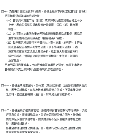
四十、為提升計畫及預算執行績效，各基金應依下列規定就各項計畫執行

      情形確實填報並詳加檢討改善：

      （一）各項資本支出工程（計畫）或預算執行進度落後百分之十以

            上者，應由負責單位提出改善計畫彙提主管局（處）務會議

            報告。

      （二）各項資本支出倘有重大困難或跨機關間須協調事項，應協同

            主管機關適時提請府級長官（副秘書長）協處。

      （三）每季應另就新臺幣五千萬元以上資本支出、府列管、主管機

            關及各基金首長要求列管之計畫（以下簡稱重大計畫），辦

            理實際進度與預定進度之差異分析、編製重大計畫預算執行

            績效分析表，併同會計報告遞送主管機關、主計處、財政局

            及審計處。

      另府列管項目及資本支出執行進度落後項目之管考，依臺北市政府

四十一、各基金所蒐集國內、外同業（或類似機構）之經營及財務狀況資

        料，應予分析比較，以作為改進業務經營之依據。所蒐集及分析

四十二、各基金為加強債務管理，應適時檢討各項借款利率等條件，以減

        輕債息負擔，提升財務效能，並妥善管理所舉借之債務，確保償

        債財源足以償付債務本息。償債財源有不足以償還債務本息之虞

        時，應即檢討改進。

        各基金辦理自償性公共建設計畫，應依行政院訂定之自償性公共
