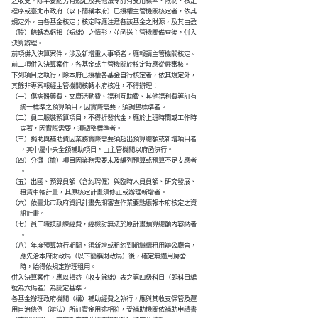
      之收支，除本要點另有規定及其他法令訂有支用標準、限制、核定

      程序或臺北市政府（以下簡稱本府）已授權主管機關核定者，依其

      規定外，由各基金核定；核定時應注意各該基金之財源，及其由盈

      （賸）餘轉為虧損（短絀）之情形，並函送主管機關備查後，併入

      決算辦理。

      前項併入決算案件，涉及新增重大事項者，應報請主管機關核定。

      前二項併入決算案件，各基金或主管機關於核定時應從嚴審核。

      下列項目之執行，除本府已授權各基金自行核定者，依其規定外，

      其餘非專案報經主管機關核轉本府核准，不得辦理：

      （一）傷病醫藥費、文康活動費、福利互助費、其他福利費等訂有

            統一標準之預算項目，因實際需要，須調整標準者。

      （二）員工服裝預算項目，不得折發代金，應於上班時間或工作時

            穿著，因實際需要，須調整標準者。

      （三）捐助與補助費因業務實際需要須超出預算總額或新增項目者

            ，其中屬中央全額補助項目，由主管機關以府函決行。

      （四）分攤（擔）項目因業務需要未及編列預算或預算不足支應者

            。

      （五）出國、預算員額（含約聘僱）與臨時人員員額、研究發展、

            租賃車輛計畫，其原核定計畫須修正或辦理新增者。

      （六）依臺北市政府資訊計畫先期審查作業要點應報本府核定之資

            訊計畫。

      （七）員工職技訓練經費，經檢討無法於原計畫預算總額內容納者

            。

      （八）年度預算執行期間，須新增或租約到期繼續租用辦公廳舍，

            應先洽本府財政局（以下簡稱財政局）後，確定無適用房舍

            時，始得依規定辦理租用。

      併入決算案件，應以損益（收支餘絀）表之第四級科目（即科目編

      號為六碼者）為認定基準。

      各基金辦理政府機關（構）補助經費之執行，應與其收支保管及運

      用自治條例（辦法）所訂資金用途相符，受補助機關依補助申請書
