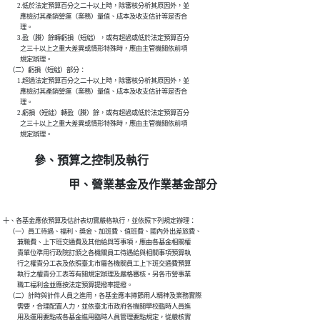
          2.低於法定預算百分之二十以上時，除審核分析其原因外，並

            應檢討其產銷營運（業務）量值、成本及收支估計等是否合

            理。

          3.盈（賸）餘轉虧損（短絀），或有超過或低於法定預算百分

            之三十以上之重大差異或情形特殊時，應由主管機關依前項

            規定辦理。

    （二）虧損（短絀）部分：

          1.超過法定預算百分之二十以上時，除審核分析其原因外，並

            應檢討其產銷營運（業務）量值、成本及收支估計等是否合

            理。

          2.虧損（短絀）轉盈（賸）餘，或有超過或低於法定預算百分

            之三十以上之重大差異或情形特殊時，應由主管機關依前項

參、預算之控制及執行
甲、營業基金及作業基金部分
十、各基金應依預算及估計表切實嚴格執行，並依照下列規定辦理：

    （一）員工待遇、福利、獎金、加班費、值班費、國內外出差旅費、

          兼職費、上下班交通費及其他給與等事項，應由各基金相關權

          責單位準用行政院訂頒之各機關員工待遇給與相關事項預算執

          行之權責分工表及依照臺北市屬各機關員工上下班交通費預算

          執行之權責分工表等有關規定辦理及嚴格審核。另各市營事業

          職工福利金並應按法定預算提撥率提撥。

    （二）計時與計件人員之進用，各基金應本撙節用人精神及業務實際

          需要，合理配置人力，並依臺北市政府各機關學校臨時人員進

          用及運用要點或各基金進用臨時人員管理要點規定，從嚴核實
