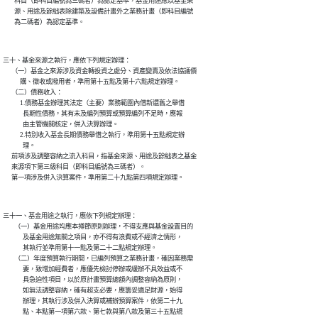
        科目（即科目編號為三碼者）為認定基準，基金用途應以基金來

        源、用途及餘絀表除建築及設備計畫外之業務計畫（即科目編號

三十、基金來源之執行，應依下列規定辦理：

      （一）基金之來源涉及資金轉投資之處分、資產變賣及依法協議價

            購、徵收或撥用者，準用第十五點及第十六點規定辦理。

      （二）債務收入：

            1.債務基金辦理其法定（主要）業務範圍內借新還舊之舉借

              長期性債務，其有未及編列預算或預算編列不足時，應報

              由主管機關核定，併入決算辦理。

            2.特別收入基金長期債務舉借之執行，準用第十五點規定辦

              理。

      前項涉及調整容納之流入科目，指基金來源、用途及餘絀表之基金

      來源項下第三級科目（即科目編號為三碼者）。

三十一、基金用途之執行，應依下列規定辦理：

        （一）基金用途均應本撙節原則辦理，不得支應與基金設置目的

              及基金用途無關之項目，亦不得有浪費或不經濟之情形，

              其執行並準用第十一點及第二十二點規定辦理。

        （二）年度預算執行期間，已編列預算之業務計畫，確因業務需

              要，致增加經費者，應優先檢討停辦或緩辦不具效益或不

              具急迫性項目，以於原計畫預算總額內調整容納為原則，

              如無法調整容納，確有超支必要，應籌妥適足財源，始得

              辦理，其執行涉及併入決算或補辦預算案件，依第二十九

              點、本點第一項第六款、第七款與第八款及第三十五點規
