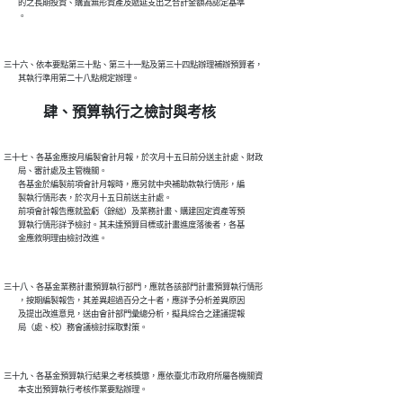
        的之長期投資、購置無形資產及遞延支出之合計金額為認定基準

三十六、依本要點第三十點、第三十一點及第三十四點辦理補辦預算者，

肆、預算執行之檢討與考核
三十七、各基金應按月編製會計月報，於次月十五日前分送主計處、財政

        局、審計處及主管機關。

        各基金於編製前項會計月報時，應另就中央補助款執行情形，編

        製執行情形表，於次月十五日前送主計處。

        前項會計報告應就盈虧（餘絀）及業務計畫、購建固定資產等預

        算執行情形詳予檢討。其未達預算目標或計畫進度落後者，各基

三十八、各基金業務計畫預算執行部門，應就各該部門計畫預算執行情形

        ，按期編製報告，其差異超過百分之十者，應詳予分析差異原因

        及提出改進意見，送由會計部門彙總分析，擬具綜合之建議提報

三十九、各基金預算執行結果之考核獎懲，應依臺北市政府所屬各機關資
