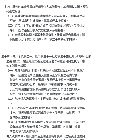
三十四、基金於年度預算執行期間併入其他基金，其相關收支等，應依下

        列規定辦理：

        （一）各基金如經主管機關審視情勢，認為有併入其他基金之必

              要者，應擬具整併計畫後，專案報經本府核准。

        （二）結束基金其奉准移轉之資產扣除負債後之餘額，於整併基

              準日，逕以基金餘額方式悉數併入存續基金。

        （三）存續基金辦理上開基金餘額變動，及嗣後配合業務增加隨

三十五、各基金除第二十九點至第三十一點及第三十四點外之非理財目的

        之長期投資、購置無形資產及遞延支出等用途別科目之執行，應

        依下列規定辦理：

        （一）年度預算執行期間，原未編列預算或預算編列不足支應之

              項目，因經營環境發生重大變遷或正常業務之確實需要，

              除增加市庫負擔或重大事項，及原經本府核定計畫須予修

              正或辦理新增項目者，應報經主管機關核轉本府核准外；

              其餘則報請主管機關依有關規定核准先行辦理；並均併入

              決算。但主管機關簽奉核可，另有授權者，依其規定。

        （二）前款併入決算案件，主管機關於核定或核轉時應從嚴審核

              。

        （三）已奉核定之非理財目的之長期投資、購置無形資產及遞延

              支出，確因業務需要緩辦或停辦者，準用第十四點第一項

              第四款規定辦理。

        （四）非理財目的之長期投資、購置無形資產及遞延支出未及於

              當年度執行，確有保留之必要者，準用第十四點第一項第

              五款及第六款規定辦理。

        併入決算案件，應以建築及設備計畫明細表項下之各該非理財目
