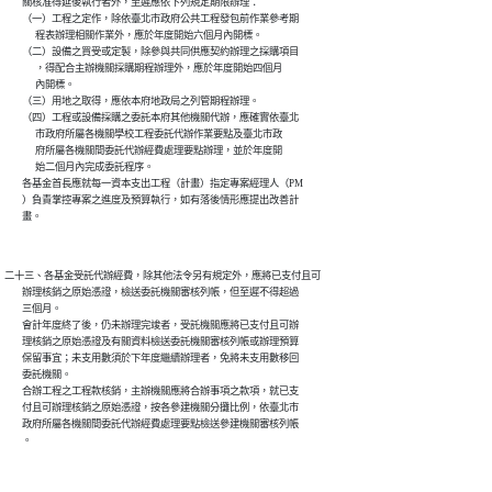
        關核准得延後執行者外，至遲應依下列規定期限辦理：

        （一）工程之定作，除依臺北市政府公共工程發包前作業參考期

              程表辦理相關作業外，應於年度開始六個月內開標。

        （二）設備之買受或定製，除參與共同供應契約辦理之採購項目

              ，得配合主辦機關採購期程辦理外，應於年度開始四個月

              內開標。

        （三）用地之取得，應依本府地政局之列管期程辦理。

        （四）工程或設備採購之委託本府其他機關代辦，應確實依臺北

              市政府所屬各機關學校工程委託代辦作業要點及臺北市政

              府所屬各機關間委託代辦經費處理要點辦理，並於年度開

              始二個月內完成委託程序。

        各基金首長應就每一資本支出工程（計畫）指定專案經理人（PM

        ）負責掌控專案之進度及預算執行，如有落後情形應提出改善計

二十三、各基金受託代辦經費，除其他法令另有規定外，應將已支付且可

        辦理核銷之原始憑證，檢送委託機關審核列帳，但至遲不得超過

        三個月。

        會計年度終了後，仍未辦理完竣者，受託機關應將已支付且可辦

        理核銷之原始憑證及有關資料檢送委託機關審核列帳或辦理預算

        保留事宜；未支用數須於下年度繼續辦理者，免將未支用數移回

        委託機關。

        合辦工程之工程款核銷，主辦機關應將合辦事項之款項，就已支

        付且可辦理核銷之原始憑證，按各參建機關分攤比例，依臺北市

        政府所屬各機關間委託代辦經費處理要點檢送參建機關審核列帳
