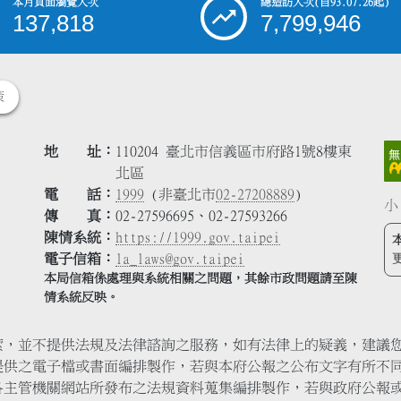
本月頁面瀏覽人次
總造訪人次
(自93.07.26起)
137,818
7,799,946
策
地 址
110204 臺北市信義區市府路1號8樓東
北區
電 話
1999
(非臺北市
02-27208889
)
小
傳 真
02-27596695、02-27593266
陳情系統
https://1999.gov.taipei
電子信箱
la_laws@gov.taipei
本局信箱係處理與系統相關之問題，其餘市政問題請至陳
情系統反映。
索，並不提供法規及法律諮詢之服務，如有法律上的疑義，建議
提供之電子檔或書面編排製作，若與本府公報之公布文字有所不
各主管機關網站所發布之法規資料蒐集編排製作，若與政府公報