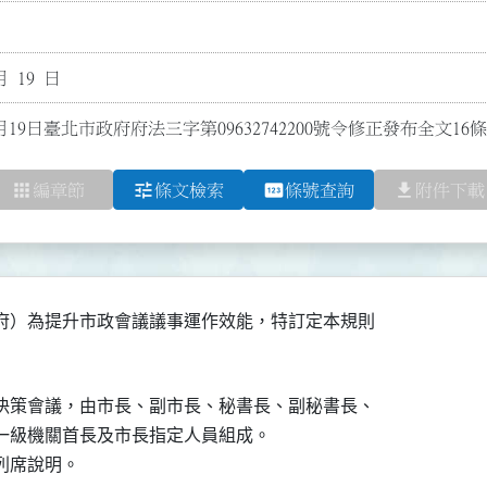
月 19 日
月19日臺北市政府府法三字第09632742200號令修正發布全文1
apps
tune
pin
file_download
編章節
條文檢索
條號查詢
附件下載
府）為提升市政會議議事運作效能，特訂定本規則

決策會議，由市長、副市長、秘書長、副秘書長、

一級機關首長及市長指定人員組成。

列席說明。