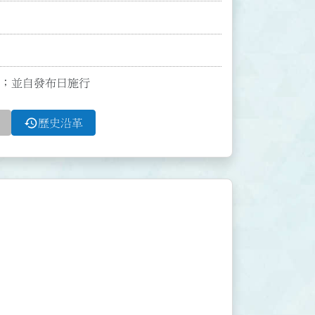
6條；並自發布日施行
history
歷史沿革