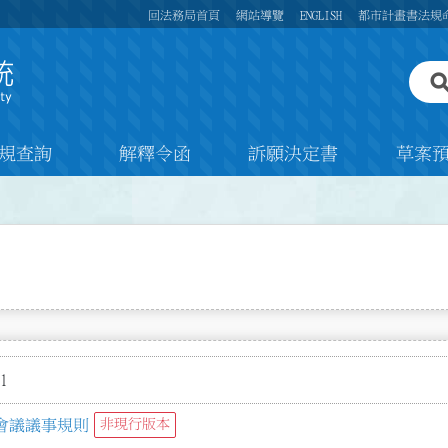
回法務局首頁
網站導覽
ENGLISH
都市計畫書法規
規查詢
解釋令函
訴願決定書
草案
1
會議議事規則
非現行版本