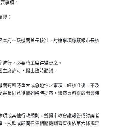
重要事項。
製：

經本府一級機關首長核准，討論事項應簽報市長核

序進行，必要時主席得變更之。

經主席許可，提出臨時動議。
機關有臨時重大或急迫性之事項，經核准後，不及

秘書長同意後補列臨時提案，議案資料得於開會時

事項或其他行政規則，擬提市政會議報告或討論者

事、技監或顧問召集相關機關審查後依第六條規定
