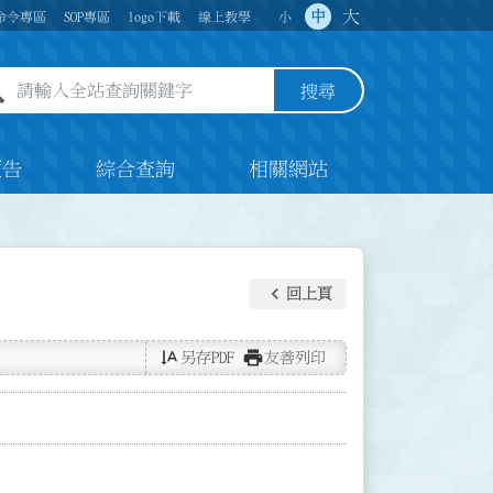
大
中
命令專區
SOP專區
logo下載
線上教學
小
全站查詢關鍵字欄位
搜尋
預告
綜合查詢
相關網站
keyboard_arrow_left
回上頁
text_rotate_vertical
print
另存PDF
友善列印