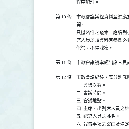
程序辦理。
第 10 條
市政會議議程資料至遲應
開。

具機密性之議案，應編列
席人員認該資料有參閱必
保管，不得洩密。
第 11 條
市政會議議案經出席人員
第 12 條
市政會議紀錄，應分別載明
一  會議次數。

二  會議時間。

三  會議地點。

四  主席、出列席人員之姓
五  紀錄人員之姓名。

六  報告事項之案由及決定