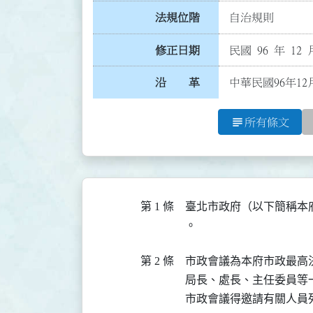
法規位階
自治規則
修正日期
民國 96 年 12 
沿 革
中華民國96年12
subject
所有條文
第 1 條
臺北市政府（以下簡稱本
。
第 2 條
市政會議為本府市政最高
局長、處長、主任委員等
市政會議得邀請有關人員