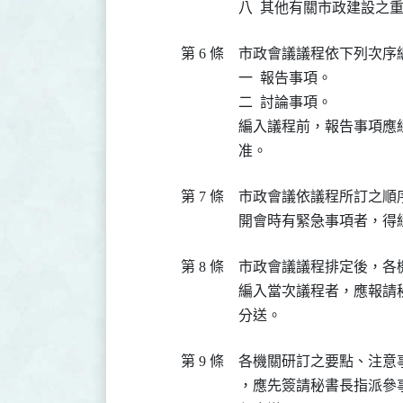
八  其他有關市政建設之
第 6 條
市政會議議程依下列次序編
一  報告事項。

二  討論事項。

編入議程前，報告事項應
准。
第 7 條
市政會議依議程所訂之順
開會時有緊急事項者，得
第 8 條
市政會議議程排定後，各
編入當次議程者，應報請
分送。
第 9 條
各機關研訂之要點、注意
，應先簽請秘書長指派參