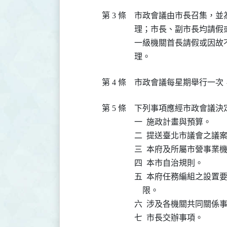
第 3 條
市政會議由市長召集，並
理；市長、副市長均請假
一級機關首長請假或因故
理。
第 4 條
市政會議每星期舉行一次
第 5 條
下列事項應經市政會議決定
一  施政計畫與預算。

二  提送臺北市議會之議案
三  本府及所屬市營事業
四  本市自治規則。

五  本府任務編組之設置
    限。

六  涉及各機關共同關係事
七  市長交辦事項。
