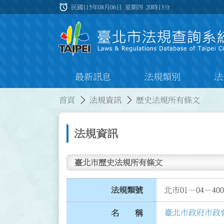
跳到主要內容
alarm
:::
民國115年08月06日 星期四
20時13分
最新訊息
法規類別
法
:::
:::
首頁
法規資訊
歷史法規所有條文
法規資訊
臺北市歷史法規所有條文
法規類號
北市01－04－400
臺北市政府市政
名 稱