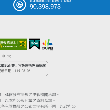
頁面總瀏覽人次
(自105.7.15起)
90,398,973
中
大
本網站由臺北市政府法務局維護
更新日期：
115.08.06
您可逕向發布法規之主管機關洽詢。
同，以本府公報刊載之資料為準。
或各主管機關之公布文字有所不同，以政府公