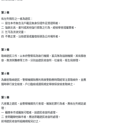
第 2 條
有左列情形之一者為遊民：

一  居住本市無合法戶籍且無身份證件足資證明者。

二  強銷文具、書刊或其他強行索取之行為，經檢舉查證屬實者。

三  乞丏及流浪兒童。

第 3 條
取締遊民工作，以本府警察局為執行機關，憲兵隊為協辦機關，其有關收

第 4 條
為嚴密取締遊民，警察機關除應利用員警勤務時間經常注意取締外，並應

第 5 條
凡查獲之遊民，由警察機關先行查證，確無犯罪行為者，應依左列規定處

理：

一  籍隸本市或籍無可稽者，送遊民收容所處理。

二  查明籍隸他縣市者，應送原籍遊民收容所處理。
