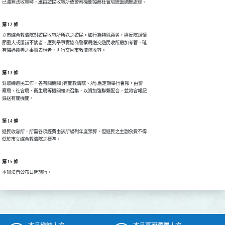
第 12 條
立市綜合救濟院對遊民收容所所送之遊民，如行為特殊惡劣，違反院規情

節重大或屢誡不悛者，應列舉事實協商警察局送交遊民收所嚴加考管，確

第 13 條
對取締遊民工作，各有關機關 (有關救濟院、所) 應定期舉行會報，由警

察局、社會局、衛生局等機關輪流召集，以資加強聯繫配合，並將會報紀

第 14 條
遊民收容所，所需各項經費由該所編列年度預算，但遊民之主副食費不得

第 15 條