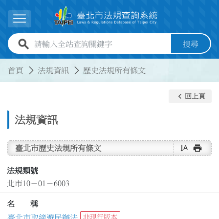
跳到主要內容
展開選單
全站查詢關鍵字欄位
搜尋
:::
:::
首頁
法規資訊
歷史法規所有條文
keyboard_arrow_left
回上頁
法規資訊
text_rotate_vertical
print
臺北市歷史法規所有條文
法規類號
北市10－01－6003
名 稱
臺北市取締遊民辦法
非現行版本