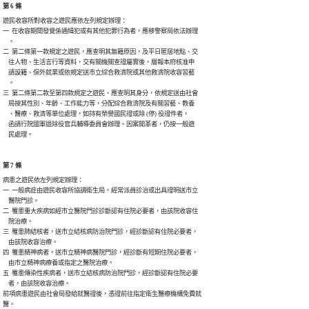
第 6 條
遊民收容所對收容之遊民應依左列規定辦理：

一  在收容期間發覺係通緝犯或有其他犯罪行為者，應移警察局依法辦理

    。

二  第二條第一款規定之遊民，應查明其無籍原因，及平日匿居地點、交

    往人物、生活言行等資料，交有關機關查證屬實後，層報本府核准申

    請設籍、保外就業或依規定送市立綜合救濟院或其他救濟院收容習藝

    。

三  第二條第二款至第四款規定之遊民、應查明其身分，依規定送由社會

    局按其性別、年齡、工作能力等，分配綜合救濟院及有關習藝、教養

    、醫療、救濟等單位處理，如持有榮譽國民證或除 (停) 役證件者，

    函請行院國軍退除役官兵輔導委員會辦理。因案開革者，仍按一般遊

第 7 條
病患之遊民依左列規定辦理：

一  一般病症由遊民收容所協調衛生局，經常派員診治或出具證明送市立

    醫院門診。

二  罹患重大疾病如經市立醫院門診診斷認有住院必要者，由該院收容住

    院治療。

三  罹患肺結核者，送市立結核病防治院門診，經診斷認有住院必要者，

    由該院收容治療。

四  罹患精神病者，送市立精神病醫院門診，經診斷有短期住院必要者，

    由市立精神病療養或指定之醫院治療。

五  罹患傳染性疾病者，送市立結核病防治院門診，經診斷認有住院必要

    者，由該院收容治療。

前項病患遊民由社會局發給就醫證後，憑證前往指定衛生醫療機構免費就
