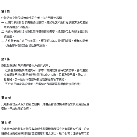
第 8 條
住院治療之遊民經治療或死亡者，依左列規定辦理：

一  住院治療經診斷無需繼續住院時。遊民收容所應於接到院方通知三日

    內派員領回不得拒絕。

二  各市立醫院對收容遊民住院得視實際需要，請求遊民收容所派員駐協

    肋監護。

三  凡住院治療之遊民如有死亡，應即通知其家屬領回處理，但無家屬者

第 9 條
遊民就醫或住院所需經費依左規定處理：

一  在衛生醫療機構就醫費用，依本市貧民就醫優待收費標準，各衛生醫

    療機構按月將就醫患者門診住院診療之人數、日數及費用等，造表送

    社會局，於一個月內在該局貧民就醫經費項下核撥。

第 10 條
凡經輔導就業或保外察看之遊民，應由該管警察機關勤區警員利用勤區查

第 11 條
立市綜合救濟院對於遊民收容所或警察機關移送之持有國民身份證、公立

醫療機構體格檢查證明書或出院證明書之遊民，應予收容；如遇收容名額
