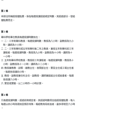
第 2 條
本辦法所稱超授鐘點費，係指每週授課超過規定時數，其超過部分，發給

第 3 條
專科學校專任教員每週授課時數如左：

一  二、三年制專科教員，每週授課時數，教授為八小時，副教授為九小

    時，講師為十小時。

二  二、三年制專科或五年制專科後二年之教員，兼授五年制專科前三年

    課程者，每週授課時數，教授為九小時，副教授為十小時，講師為十

    一小時。

三  五年制專科學校教員，教授前三年課程者，每週授課時數，教授為十

    小時，副教授為十一小時，講師為十二小時。

四  教授兼教務、訓導、總務主任、夜間部主任、實習主任或工場主任者

    ，每週各授課四小時。

五  教授、副教授兼任科主任、副教授、講師兼館組主任或秘書者，每週

    各授課六小時。

第 4 條
凡每週授課時數，超過前條規定者，其超過時數得支給超授鐘點費，每人

每週以四小時為限如因情形特殊，報經教育局核准者，最多得增至六小時
