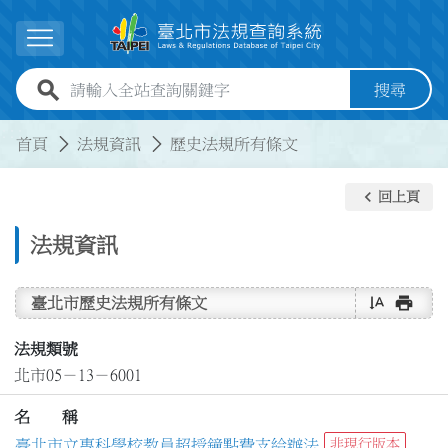
跳到主要內容
展開選單
全站查詢關鍵字欄位
搜尋
:::
:::
首頁
法規資訊
歷史法規所有條文
keyboard_arrow_left
回上頁
法規資訊
text_rotate_vertical
print
臺北市歷史法規所有條文
法規類號
北市05－13－6001
名 稱
臺北市立專科學校教員超授鐘點費支給辦法
非現行版本