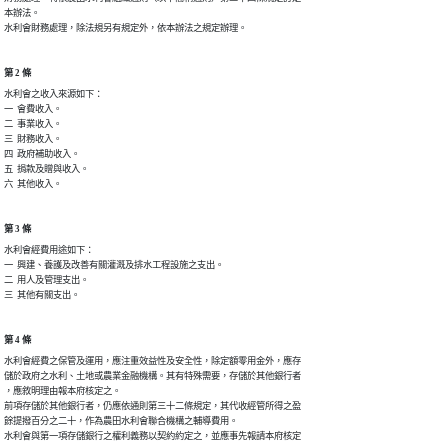
本辦法。

水利會財務處理，除法規另有規定外，依本辦法之規定辦理。
第 2 條
水利會之收入來源如下：

一  會費收入。

二  事業收入。

三  財務收入。

四  政府補助收入。

五  捐款及贈與收入。

六  其他收入。
第 3 條
水利會經費用途如下：

一  興建、養護及改善有關灌溉及排水工程設施之支出。

二  用人及管理支出。

三  其他有關支出。
第 4 條
水利會經費之保管及運用，應注重效益性及安全性，除定額零用金外，應存

儲於政府之水利、土地或農業金融機構。其有特殊需要，存儲於其他銀行者

，應敘明理由報本府核定之。

前項存儲於其他銀行者，仍應依通則第三十二條規定，其代收經管所得之盈

餘提撥百分之二十，作為農田水利會聯合機構之輔導費用。

水利會與第一項存儲銀行之權利義務以契約約定之，並應事先報請本府核定
