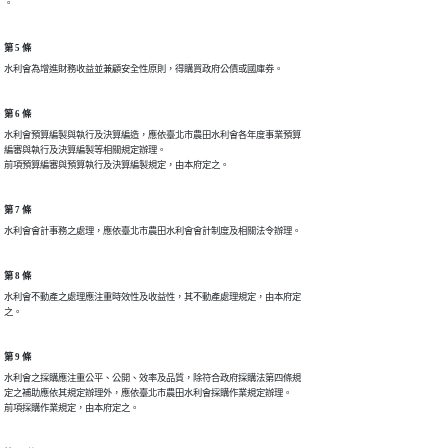
。
第 5 條
水利會為增進財務收益並兼顧安全性原則，得購買政府公債或國庫券。
第 6 條
水利會預算編製與執行及決算編造，應依臺北市農田水利會各年度事業預算

編審與執行及決算編製等相關規定辦理。

前項預算編審與預算執行及決算編製規定，由本府定之。
第 7 條
水利會會計事務之處理，應依臺北市農田水利會會計制度及相關法令辦理。
第 8 條
水利會不動產之處理應注重時效性及收益性，其不動產處理規定，由本府定

之。
第 9 條
水利會之採購應注重公平、公開、效率及品質，除符合政府採購法第四條規

定之補助應依其規定辦理外，應依臺北市農田水利會採購作業規定辦理。

前項採購作業規定，由本府定之。