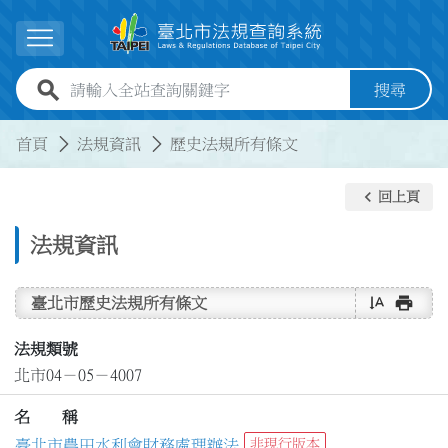
跳到主要內容
展開選單
全站查詢關鍵字欄位
搜尋
:::
:::
首頁
法規資訊
歷史法規所有條文
keyboard_arrow_left
回上頁
法規資訊
text_rotate_vertical
print
臺北市歷史法規所有條文
法規類號
北市04－05－4007
名 稱
臺北市農田水利會財務處理辦法
非現行版本