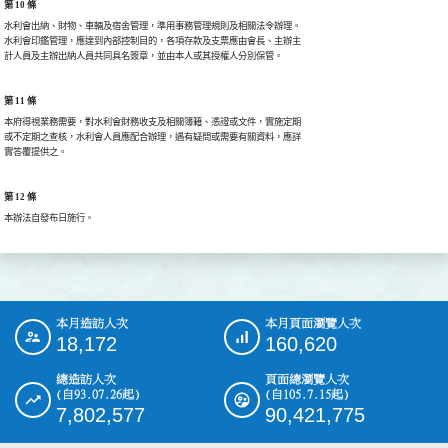
第 10 條
水利會出納、財物、車輛及宿舍管理，準用事務管理規則及相關法令辦理。

水利會印鑑管理，應達到內部控制目的，各項存款及支票應由會長、主辦主

計人員及主辦出納人員共同具名簽章，並由本人或其授權人分別保管。
第 11 條
本府得視業務需要，對水利會財務收支及相關簿籍、憑證或文件，實施定期

或不定期之查核，水利會人員應配合辦理，遇有疑問或需要有關資料，應詳

實答覆提供之。
第 12 條
本辦法自發布日施行。
本月造訪人次
本月頁面瀏覽人次
:::
18,172
160,620
總造訪人次
頁面總瀏覽人次
(自93.07.26起)
(自105.7.15起)
7,802,577
90,421,775