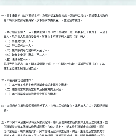
一、臺北巿政府（以下簡稱本府）為認定勞工職業疾病，保障勞工權益，特設臺北巿政府

二、本小組置召集人一人，由本府勞工局（以下簡稱勞工局）局長兼任；委員十一人至十

    三人，除召集人為當然委員外，其餘由本府就下列人員聘（派）兼之：

    （一）衛生局代表一人。

    （二）勞工局代表一人。

    （三）職業疾病專門醫師六人至七人。

    （四）職業安全衛生專家一至二人。

    （五）法律專家一人。

    前項委員任期為二年，期滿得續聘（派）之。任期內出缺時，得補行遴聘（派）；其

三、本委員會之任務如下：

    （一）本巿勞工或雇主申請職業疾病認定案件之審議。

    （二）關於職業疾病認定基準及調查方向之研議。

四、本委員會依業務需要置組員若干人，由勞工局派員兼任，承召集人之命，辦理相關業

五、本巿勞工或雇主申請職業疾病認定時，應以書面陳述病症與職業上原因之關連性，並

    依職業災害勞工保護法施行細則第十八條之規定，由勞工檢附職業疾病診斷書、既往

    之作業經歷、職業暴露資料、勞工體格及健康檢查紀錄、病歷、生活史及家族病史等
