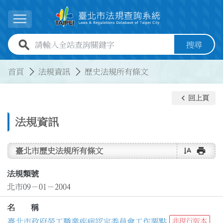
跳到主要內容
展開選單
全站查詢關鍵字欄位
搜尋
:::
:::
首頁
法規資訊
歷史法規所有條文
keyboard_arrow_left
回上頁
法規資訊
text_rotate_vertical
print
臺北市歷史法規所有條文
法規類號
北市09－01－2004
名 稱
臺北市政府勞工職業疾病認定委員會工作要點
非現行版本