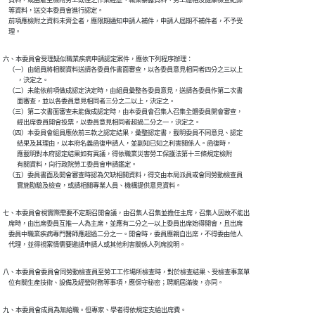
    資料，或由雇主檢附勞工既往之作業經歷、職業暴露資料、勞工體格及健康檢查紀錄

    等資料，送交本委員會進行認定。

    前項應檢附之資料未齊全者，應限期通知申請人補件，申請人屆期不補件者，不予受

六、本委員會受理疑似職業疾病申請認定案件，應依下列程序辦理：

    （一）由組員將相關資料送請各委員作書面審查，以各委員意見相同者四分之三以上

          ，決定之。

    （二）未能依前項做成認定決定時，由組員彙整各委員意見，送請各委員作第二次書

          面審查，並以各委員意見相同者三分之二以上，決定之。

    （三）第二次書面審查未能做成認定時，由本委員會召集人召集全體委員開會審查，

          經出席委員開會投票，以委員意見相同者超過二分之一，決定之。

    （四）本委員會組員應依前三款之認定結果，彙整認定書，載明委員不同意見、認定

          結果及其理由，以本府名義函復申請人，並副知已知之利害關係人。函復時，

          應載明對本府認定結果如有異議，得依職業災害勞工保護法第十三條規定檢附

          有關資料，向行政院勞工委員會申請鑑定。

    （五）委員書面及開會審查時認為欠缺相關資料，得交由本局派員或會同勞動檢查員

七、本委員會視實際需要不定期召開會議，由召集人召集並擔任主席，召集人因故不能出

    席時，由出席委員互推一人為主席，並應有二分之一以上委員出席始得開會，且出席

    委員中職業疾病專門醫師應超過二分之一。開會時，委員應親自出席，不得委由他人

八、本委員會委員會同勞動檢查員至勞工工作場所檢查時，對於檢查結果、受檢查事業單
