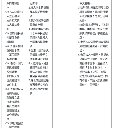
     戶口名簿影 

  行影印        

  中文名稱。            

     本         

2.法人向主管機關

3.檢附我駐外單位簽發之授

（2）法人檢附法 

  及其登記機關申

  權書辦理者，須檢附授權

     人登記證明 

  請            

  人及被授權人之身分證明

     文件及其代 

3.旅外僑民向僑務

  文件。                

     表人資格證 

  委員會申請    

4.前列影本請簽註：「本影

     明         

4.護照影本自行影

  本與正本相符，如有不實

（3）旅外僑民檢 

  印；中華民國居

  願負法律責任」字樣並蓋

     附華僑身分 

  留證向內政部入

  章。                  

     證明書     

  出國及移民署申

5.申請人身分證明能以電腦

（4）外國人檢附 

  請            

  處理達成查詢者，得免提

     護照影本或 

5.香港、澳門永久

  出。                  

     中華民國居 

  居留資格證明文

6.公司法人申請時，得提出

     留證影本   

  件影本自行影印

  公司設立（變更）登記表

（5）香港、澳門 

6.大陸地區人民身

  或抄錄本影本，並由法人

     居民檢附護 

  分證明文件向財

  簽註「本影本與正本  （

     照或香港、 

  團法人海峽交流

  或抄錄本  ）相符，所登

     澳門永久居 

  基金會申請驗證

  記之資料現仍為有效，如

     留資格證明 

7.歸化或回復國籍

  有不實，申請人願負法律

     文件影本   

  許可證明文件向

  責任。」並簽章。      

（6）大陸地區人 

  內政部戶政司申

     民檢附經行 

  請            

     政院設立或 

     指定機構或 

     委託之民間 

     團體驗證之 

     身分證明文 

     件         

（7）歸化或回復 

     中華民國國 
