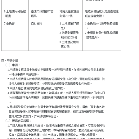
6 土地使用分區證

臺北市政府都市發

地籍測量實施規

地政事務所能以電腦處理達

7 委託書        

自行檢附        

1 土地法第37條

1 委託他人代理申請者檢附

  之1         

  。                    

2 地籍測量實施

2 申請書有委任關係欄經填

  規則第205 條

  註者免附。            

3 土地登記規則

四、申請手續

    （一）申請：

          1.申請複丈應填具土地複丈申請書及土地登記申請書，並檢附前列文件向本市任

            一地政事務所申請收件。

          2.申請人或代理人於申請時應提出身分證明文件（身分證、駕駛執照或護照）供

            收件人員核對無誤後發還，並同時繳納規費後領取繳費及收件收據。

          3.申請人應自備或向地政事務所購買土地界標。

          4.地政事務所收件並依法審查後，如需補正者，申請人應於接到通知之日起15日

            內依通知書所載內容補正，逾期未補正或未依補正事項完全補正者，則予駁回

            。

          5.界址調整登記完竣後之各筆土地所有權狀及應發還之文件，得依「臺北市各地

            政事務所受理人民申請案件辦畢郵寄到家服務要點」規定填寫郵寄到家申請單

            並附具雙掛號郵資，於申請收件時提出。

    （二）現場會同辦理：

          1.申請人應事先埋設土地界標，依照地政事務所通知之複丈日期、時間及會同地

            點，攜帶身分證明文件及土地界標，準時到場會同辦理，並於測量完畢認為無

            誤後，當場埋設土地界標，並在土地複丈圖及地籍調查表上簽名或蓋章。
