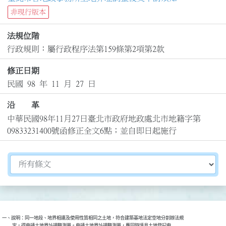
非現行版本
法規位階
行政規則：屬行政程序法第159條第2項第2款
修正日期
民國 98 年 11 月 27 日
沿 革
中華民國98年11月27日臺北市政府地政處北市地籍字第
09833231400號函修正全文6點；並自即日起施行
切換選擇法規資訊內容
一、說明：同一地段、地界相連及使用性質相同之土地，符合建築基地法定空地分割辦法規

          定，得申請土地界址調整測量。申請土地界址調整測量，應同時填具土地登記申
