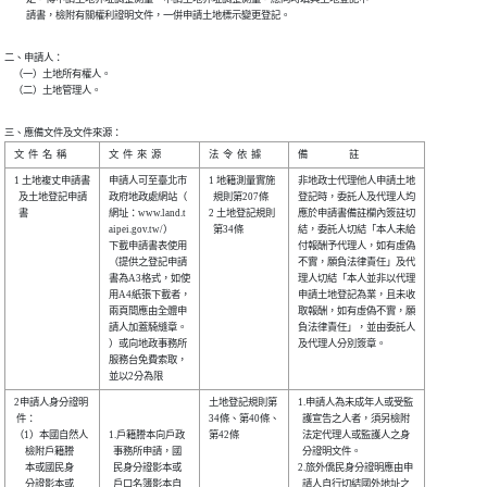
          請書，檢附有關權利證明文件，一併申請土地標示變更登記。
二、申請人：

    （一）土地所有權人。

    （二）土地管理人。
三、應備文件及文件來源：
1 土地複丈申請書

申請人可至臺北市

1 地籍測量實施

非地政士代理他人申請土地

  及土地登記申請

政府地政處網站（

  規則第207條 

登記時，委託人及代理人均

  書            

網址：www.land.t

2 土地登記規則

應於申請書備註欄內簽註切

aipei.gov.tw/） 

  第34條      

結，委託人切結「本人未給

下載申請書表使用

付報酬予代理人，如有虛偽

（提供之登記申請

不實，願負法律責任」及代

書為A3格式，如使

理人切結「本人並非以代理

用A4紙張下載者，

申請土地登記為業，且未收

兩頁間應由全體申

取報酬，如有虛偽不實，願

請人加蓋騎縫章。

負法律責任」，並由委託人

）或向地政事務所

及代理人分別簽章。      

服務台免費索取，

2申請人身分證明 

土地登記規則第

1.申請人為未成年人或受監

 件：           

34條、第40條、

  護宣告之人者，須另檢附

（1）本國自然人 

1.戶籍謄本向戶政

第42條        

  法定代理人或監護人之身

     檢附戶籍謄 

  事務所申請，國

  分證明文件。          

     本或國民身 

  民身分證影本或

2.旅外僑民身分證明應由申

     分證影本或 

  戶口名簿影本自

  請人自行切結國外地址之
