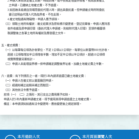
          2.申請人未依排定複丈日期、時間到場，或不依規定埋設界標者，視為放棄複丈

            之申請，已繳納土地複丈費，不予退還。

          3.如因故未能親自到場而委託代理人時，請出具委託書。但申請複丈時所附委託

            書已註明由代理人代為指界者，不在此限。

          4.複丈地點遇有障礙物，申請人應予排除。

    （三）領取土地所有權狀：複丈結果涉及原有標示變更者，登記完畢後，申請人應持憑

          收件收據及原申請印章（委託代理人申請者，則檢附代理人印章）至領件櫃臺領

          取調整後之各筆土地所有權狀及應發還之文件。
五、複丈規費：

    （一）以每筆每公頃為計收單位，不足 1公頃以1公頃計，每單位以新臺幣800元計收，

          超過 1公頃每增加半公頃增收半數，增加不足半公頃以半公頃計，超過10公頃得

          視實際需要另案核計。

    （二）申請人未能埋設界標一併申請確定調整後界址者，加繳土地複丈費之半數。
六、退費：有下列情形之一者，得於5年內請求退還已繳土地複丈費：

    （一）申請人在複丈前以書面撤回申請。

    （二）經通知補正逾期未補正而駁回。

    （三）其他依法令應予退還。

    前項（一）（二）之情形，其已支出之費用應予扣除。

    申請人於5年內重新申請複丈者，得予援用其得申請退還之土地複丈費。

    備註：本申請須知如遇有法令變更時，應依變更後之規定辦理。
本月造訪人次
本月頁面瀏覽人次
:::