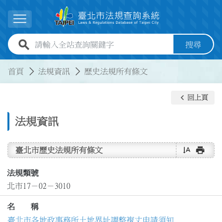
跳到主要內容
展開選單
全站查詢關鍵字欄位
搜尋
:::
:::
首頁
法規資訊
歷史法規所有條文
keyboard_arrow_left
回上頁
法規資訊
text_rotate_vertical
print
臺北市歷史法規所有條文
法規類號
北市17－02－3010
名 稱
臺北市各地政事務所土地界址調整複丈申請須知