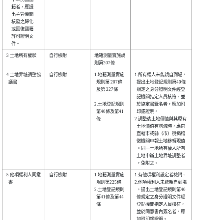
     籍者，應提 

     出主管機關 

     核發之歸化 

     或回復國籍 

     許可證明文 

3 土地所有權狀  

自行檢附        

地籍測量實施規

4 土地界址調整協

自行檢附        

1.地籍測量實施

1.所有權人未能親自到場，

  議書          

  規則第 207條

  提出土地登記規則第40條

  及第 227條  

  規定之身分證明文件經登

  記機關指定人員核符，並

2.土地登記規則

  於協定書籤名者，應加附

  第40條及第41

  印鑑證明。            

  條          

2.調整後土地價值與其原有

  土地價值有增減時，應向

  直轄市或縣（市）稅捐稽

  徵機關申報土地移轉現值

  。同一土地所有權人所有

  土地申辦土地界址調整者

5 他項權利人同意

自行檢附        

1.地籍測量實施

1.有他項權利設定者檢附。

  書            

  規則第225條 

2.他項權利人未能親自到場

2.土地登記規則

  ，提出土地登記規則第40

  第41條及第44

  條規定之身分證明文件經

  條          

  登記機關指定人員核符，

  並於同意書內簽名者，應

  加附印鑑證明。        
