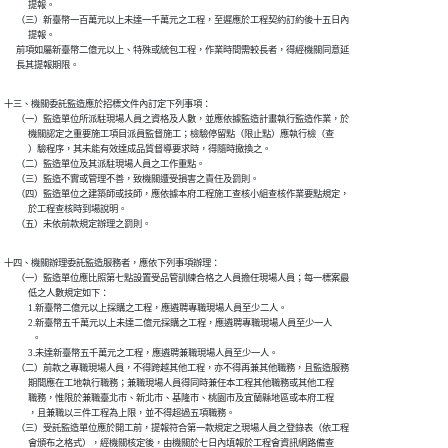
            提報。

      （三）新臺幣一百萬元以上未達一千萬元之工程，至遲應於工程契約訂約後十五日內

            提報。

      前項如屬新臺幣二億元以上、特殊或統包工程，作業時間需較長者，得經機關同意延

      長其提報期限。
十三、機關委託監造應於招標文件內訂定下列事項：

      （一）監造單位所派駐現場人員之資格及人數，並應依據監造計畫執行監造作業，於

            機關認定之重要施工項目派員監督施工；檢驗停留點（限止點）應執行檢（查

            ）驗程序，其未能有效達成品質督導要求時，得隨時撤換之。

      （二）監造單位及其派駐現場人員之工作重點。

      （三）監造不實或管理不善，致機關遭受損害之責任及罰則。

      （四）監造單位之建築師或技師，應依據本府工程施工查核小組查核作業要點規定，

            於工程查核時到場說明。

      （五）未依前款規定辦理之罰則。
十四、機關辦理委託監造服務者，應依下列事項辦理：

      （一）監造單位應比照第七點設置受品管訓練合格之人員擔任現場人員；每一標案最

            低之人數規定如下：

            1.新臺幣二億元以上採購之工程，應遴聘專職現場人員至少二人。

            2.新臺幣五千萬元以上未達二億元採購之工程，應遴聘專職現場人員至少一人

              。

            3.未達新臺幣五千萬元之工程，應遴聘兼職現場人員至少一人。

      （二）前款之專職現場人員，不得跨越其他工程，亦不得再兼其他職務，且監造服務

            期間應在工地執行職務；兼職現場人員得同時兼任本工程其他職務或其他工程

            職務，惟限於兼職臺北市、新北市、基隆市、桃園市及宜蘭縣地區或本府工程

            ，且兼職以三件工程為上限，並不得超過五項職務。

      （三）受託監造單位應於開工前，提報符合第一款規定之現場人員之登錄表（依工程

            會頒布之格式），經機關核定後，由機關於七日內填報於工程會資訊網路備查
