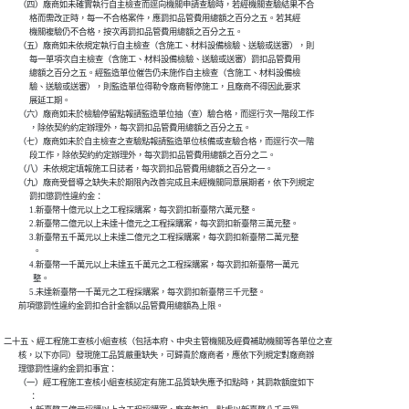
        （四）廠商如未確實執行自主檢查而逕向機關申請查驗時，若經機關查驗結果不合

              格而需改正時，每一不合格案件，應罰扣品管費用總額之百分之五。若其經

              機關複驗仍不合格，按次再罰扣品管費用總額之百分之五。

        （五）廠商如未依規定執行自主檢查（含施工、材料設備檢驗、送驗或送審），則

              每一單項次自主檢查（含施工、材料設備檢驗、送驗或送審）罰扣品管費用

              總額之百分之五。經監造單位催告仍未施作自主檢查（含施工、材料設備檢

              驗、送驗或送審），則監造單位得勒令廠商暫停施工，且廠商不得因此要求

              展延工期。

        （六）廠商如未於檢驗停留點報請監造單位抽（查）驗合格，而逕行次一階段工作

              ，除依契約約定辦理外，每次罰扣品管費用總額之百分之五。

        （七）廠商如未於自主檢查之查驗點報請監造單位核備或查驗合格，而逕行次一階

              段工作，除依契約約定辦理外，每次罰扣品管費用總額之百分之二。

        （八）未依規定填報施工日誌者，每次罰扣品管費用總額之百分之一。

        （九）廠商受督導之缺失未於期限內改善完成且未經機關同意展期者，依下列規定

              罰扣懲罰性違約金：

              1.新臺幣十億元以上之工程採購案，每次罰扣新臺幣六萬元整。

              2.新臺幣二億元以上未達十億元之工程採購案，每次罰扣新臺幣三萬元整。

              3.新臺幣五千萬元以上未達二億元之工程採購案，每次罰扣新臺幣二萬元整

                。

              4.新臺幣一千萬元以上未達五千萬元之工程採購案，每次罰扣新臺幣一萬元

                整。

              5.未達新臺幣一千萬元之工程採購案，每次罰扣新臺幣三千元整。

        前項懲罰性違約金罰扣合計金額以品管費用總額為上限。
二十五、經工程施工查核小組查核（包括本府、中央主管機關及經費補助機關等各單位之查

        核，以下亦同）發現施工品質嚴重缺失，可歸責於廠商者，應依下列規定對廠商辦

        理懲罰性違約金罰扣事宜：

        （一）經工程施工查核小組查核認定有施工品質缺失應予扣點時，其罰款額度如下

              ：
