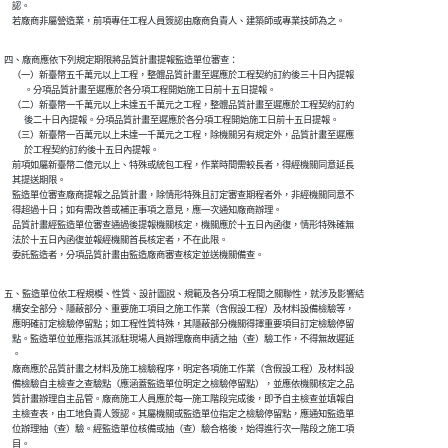
    認。

    若廠商非屬營造業，前項專任工程人員簽認由廠商負責人、建築師或專業技師為之。
四、廠商應依下列規定期限將品質計畫提報監造單位審查：

    （一）新臺幣五千萬元以上工程，整體品質計畫至遲應於工程契約訂約後三十日內提報

          。分項品質計畫至遲應於各分項工程開始施工日前十五日提報。

    （二）新臺幣一千萬元以上未達五千萬元之工程，整體品質計畫至遲應於工程契約訂約

          後二十日內提報。分項品質計畫至遲應於各分項工程開始施工日前十五日提報。

    （三）新臺幣一百萬元以上未達一千萬元之工程，除機關另有規定外，品質計畫至遲應

          於工程契約訂約後十五日內提報。

    前項如屬新臺幣二億元以上、特殊或統包工程，作業時間需較長者，得經機關同意延長

    其提送期限。

    監造單位審查廠商提報之品質計畫，除情形特殊且訂定審查期程者外，非經機關同意不

    得超過十日；如有需改善或補正事項之意見，應一次通知廠商辦理。

    品質計畫經監造單位審查通過後提報機關核定，機關應於十五日內函復，情形特殊確無

    法於十五日內函復並報經機關首長核定者，不在此限。

    委託監造者，分項品質計畫由監造廠商審查核定並送機關備查。
五、監造單位依工程規模、性質、設計圖說、規範及各分項工程間之關聯性，就涉及影響結

    構安全部分、隱蔽部分、重要施工項目之施工作業（含假設工程）及材料設備檢驗等，

    應明確訂定檢驗停留點；如工程性質特殊，其隱蔽部分機關得擇重要項目訂定檢驗停留

    點。監造單位並應指派其派駐現場人員辦理廠商申請之抽（查）驗工作，不得無故遲延

    。

    廠商應於品質計畫之材料及施工檢驗程序，明定各項施工作業（含假設工程）及材料設

    備檢驗自主檢查之查驗點（應涵蓋監造單位明定之檢驗停留點），並應依機關核定之品

    質計畫辦理自主品管。廠商施工人員應於每一施工階段完成後，即予自主檢查並填報自

    主檢查表，由工地負責人簽認。其屬機關或監造單位指定之檢驗停留點，應通知監造單

    位辦理抽（查）驗。經監造單位核備或抽（查）驗合格後，始得進行次一階段之施工項

    目。
