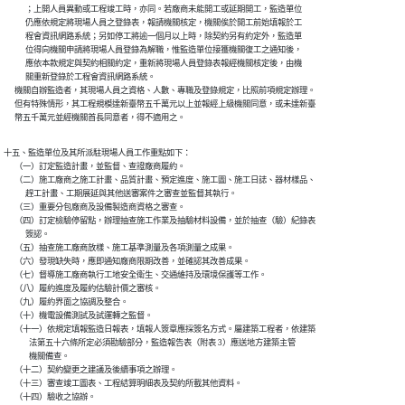
            ；上開人員異動或工程竣工時，亦同。若廠商未能開工或延期開工，監造單位

            仍應依規定將現場人員之登錄表，報請機關核定，機關俟於開工前始填報於工

            程會資訊網路系統；另如停工將逾一個月以上時，除契約另有約定外，監造單

            位得向機關申請將現場人員登錄為解職，惟監造單位接獲機關復工之通知後，

            應依本款規定與契約相關約定，重新將現場人員登錄表報經機關核定後，由機

            關重新登錄於工程會資訊網路系統。

      機關自辦監造者，其現場人員之資格、人數、專職及登錄規定，比照前項規定辦理。

      但有特殊情形，其工程規模達新臺幣五千萬元以上並報經上級機關同意，或未達新臺

      幣五千萬元並經機關首長同意者，得不適用之。
十五、監造單位及其所派駐現場人員工作重點如下：

      （一）訂定監造計畫，並監督、查證廠商履約。

      （二）施工廠商之施工計畫、品質計畫、預定進度、施工圖、施工日誌、器材樣品、

            趕工計畫、工期展延與其他送審案件之審查並監督其執行。

      （三）重要分包廠商及設備製造商資格之審查。

      （四）訂定檢驗停留點，辦理抽查施工作業及抽驗材料設備，並於抽查（驗）紀錄表

            簽認。

      （五）抽查施工廠商放樣、施工基準測量及各項測量之成果。

      （六）發現缺失時，應即通知廠商限期改善，並確認其改善成果。

      （七）督導施工廠商執行工地安全衛生、交通維持及環境保護等工作。

      （八）履約進度及履約估驗計價之審核。

      （九）履約界面之協調及整合。

      （十）機電設備測試及試運轉之監督。

      （十一）依規定填報監造日報表，填報人簽章應採簽名方式。屬建築工程者，依建築

              法第五十六條所定必須勘驗部分，監造報告表（附表 3）應送地方建築主管

              機關備查。

      （十二）契約變更之建議及後續事項之辦理。

      （十三）審查竣工圖表、工程結算明細表及契約所載其他資料。

      （十四）驗收之協辦。
