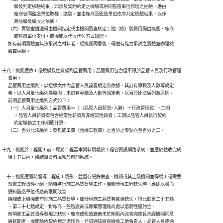
            驗及判定檢驗結果；如涉及契約約定之檢驗或併同監造單位辦理之抽驗，應由

            廠商會同監造單位取樣、送驗，並由廠商及監造單位依序判定檢驗結果，以作

            為估驗及驗收之依據。

      （六）實驗室遴選得由機關指定或由機關審查核定；抽（檢）驗費用得由機關、廠商

            或監造單位支付，或機關以代收代付方式辦理。

      如有前項實驗室無法承試之材料者，經機關同意後，得送有能力承試之實驗室辦理檢

      驗或抽驗。
十八、機關應依工程規模及性質編列品管費用；品管費用包含但不限於品管人員及行政管理

      費用。

      品管費用之編列，以招標文件內品管人員設置規定為依據，其訂有專職及人數等規定

      者，以人月量化編列為原則；未訂有專職及人數等規定者，以百分比法編列為原則。

      前項品管費用之編列方式如下：

      （一）人月量化編列：品管費用＝〔（品管人員薪資×人數）＋行政管理費〕×工期

            。品管人員薪資得包含經常性薪資及非經常性薪資；工期以品管人員執行契約

            約定職務之工作期間計算。

      （二）百分比法編列：發包施工費（直接工程費）之百分之零點六至百分之二。
十九、機關於工程開工前，應將工程基本資料填報於工程會資訊網路系統，並應於驗收完成

      後十五日內，將結算資料填報於前開系統。
二十、機關應隨時督導工程施工情形，並留存紀錄備查，機關或其上級機關並得視工程需要

      設置工程督導小組，隨時進行施工品質督導工作。機關發現工程缺失時，應即以書面

      通知監造單位或廠商限期改善。

      機關或上級機關辦理施工品質督導，如發現施工品質有嚴重缺失，得比照第二十五點

      、第二十七點規定，對廠商、監造廠商或專案管理廠商處以懲罰性違約金。

      前項施工品質督導發現之缺失，廠商或監造廠商未於期限內改善完成且未經機關同意

      展延期者，機關除依契約規定處理外，並得通知廠商撤換工地負責人、品管人員或通
