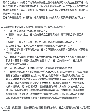
    前項自主檢查，廠商應自行拍照或錄影存證並製成唯讀光碟片，其內容並應顯示施工機

    具及度量尺度，以確認施工成果符合契約、設計及規範要求。專任工程人員應於施工照

    片及錄影光碟片上簽署，但如施工時由專任工程人員查核完竣並證明按圖施工且簽名或

    蓋章者，不在此限。

    若廠商非屬營造業，前項專任工程人員簽認由廠商負責人、建築師或專業技師為之。
六、機關辦理工程採購，應按工程規模及性質，依下列事項辦理：

    （一）每一標案最低品管人員人數規定如下：

          1.新臺幣二億元以上之工程，廠商應成立品管專責組織，遴聘專職品管人員至少

            二人。

          2.新臺幣二千萬元以上未達二億元之工程，廠商應遴聘專職品管人員至少一人。

          3.未達新臺幣二千萬元之工程，廠商應遴聘兼職品管人員至少一人。

    （二）專職品管人員，不得跨越其他工程，亦不得再兼其他職務，且契約施工期間應在

          工地執行職務。

    （三）兼職品管人員得同時兼任本工程其他職務或其他工程職務，惟限於兼職臺北市、

          新北市、基隆市、桃園市及宜蘭縣地區或本府工程，且兼職以三件工程為上限，

          並不得超過五項職務。

    （四）前二款品管人員在工地執行職務時，應製作表單資料及紀錄文件。

    （五）廠商應於開工前，將品管組織之品管人員之登錄表（依工程會頒布之格式）報請

          監造單位審查，並經機關核定後，七日內由機關填報於工程會資訊網路系統；品

          管人員異動或工程竣工時，亦同。若有非可歸責於廠商之事由，致未能開工或延

          期開工，廠商仍應依規定將品管人員之登錄表，報請監造單位審查，並經機關核

          定後，機關俟於開工前始填報於工程會資訊網路系統；另如停工將逾一個月以上

          時，除契約另有約定外，廠商得向機關申請將品管人員登錄為解職，惟承攬廠商

          接獲機關復工之通知後，應依本款規定與契約相關約定，重新將品管人員登錄表

          報監造單位審查並經機關核定後，由機關重新登錄於工程會資訊網路系統。
七、品管人員應接受工程會或其委託訓練機構辦理之公共工程品質管理訓練課程，並取得結
