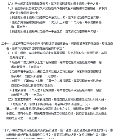
        （六）未依規定填報監造日報表者，每次罰扣監造契約價金總額之千分之五。

        （七）監造廠商受督導之缺失未於期限內改善完成且未經機關同意展期者，依下列

              規定罰扣懲罰性違約金：

              1.監造契約價金總額達新臺幣二千萬元以上者，每次罰扣新臺幣二萬元整。

              2.監造契約價金總額達新臺幣一千萬元以上未達二千萬元者，每次罰扣新臺

                幣一萬元整。

              3.監造契約價金總額未達新臺幣一千萬元者，每次罰扣新臺幣五千元整。
二十七、經工程施工查核小組查核有監造品質嚴重缺失，可歸責於專案管理廠商、監造廠商

        者，應依下列規定辦理懲罰性違約金罰扣事宜：

        （一）經工程施工查核小組查核認定有專案管理、監造品質缺失扣點情形時，其罰

              款額度如下：

              1.新臺幣二億元採購以上之工程採購案，專案管理廠商或監造廠商每扣一點

                處以新臺幣二千元罰款。

              2.新臺幣五千萬元以上未達二億元採購之工程採購案，專案管理廠商或監造

                廠商每扣一點處以新臺幣一千元罰款。

              3.新臺幣一千萬元以上未達五千萬元之工程採購案，專案管理廠商或監造廠

                商每扣一點處以新臺幣五百元罰款。

              4.未達新臺幣一千萬元之工程採購案，專案管理廠商或監造廠商每扣一點處

                以新臺幣二百五十元罰款。

        （二）於施工查核時，專案管理廠商、監造廠商之建築師或技師及派駐現場人員、

              工地相關人員，無故未到場說明者，每名每次罰扣新臺幣五千元。

        第二十點、前點及前項監造缺失懲罰性違約金之支付，機關得自最近一期應付價金

        中扣抵；其有不足者，得通知廠商繳納或自保證金扣抵。罰扣合計金額以契約價金

        總額之百分之二十為上限。
二十八、機關對廠商或監造廠商所提品質計畫、施工計畫、監造計畫或各項審查資料等，應

        以機關名義或經其授權層級單位行文，書面通知審查結果，並於送達時生效。對於
