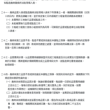
      知監造廠商撤換所派駐現場人員。
二十一、廠商品管人員或監造廠商派駐現場人員有下列情事之一者，機關應通知限期（文到

        十四日內）更換且調離工地，並於核定後七日內填報於工程會資訊網路系統備查：

        （一）未實際於工地執行品管或監造工作。

        （二）未能確實執行品管或監造工作。

        （三）工程經工程施工查核小組查核列為丙等，可歸責於品管或監造單位派駐現場

              人員者。
二十二、廠商有施工品質不良、監造不實或其他違反本要點之情事，機關得依契約約定暫停

        發放工程估驗款、扣（罰）款或其他適當之處置，並得依政府採購法第一百零一條

        至第一百零三條規定處理。
二十三、品管費用計價，以品管費用總額按當月完成工程進度百分比核實支付當期款額，廠

        商於計價前，應將當期計價期間應完成之品管項目文件，送監造單位審查通過後，

        始得辦理。
二十四、廠商有施工品質不良或其他違反本要點之情事，除契約另有約定外，機關應依下列

        規定罰扣懲罰性違約金：

        （一）廠商未依限提出品質計畫，無論初審或複審，每逾期一日罰扣品管費用總額

              之百分之二，惟每日罰扣金額以新臺幣二萬元整為上限。另於核定後，如需

              配合施工作業修訂，逾機關所訂期限未辦者，得比照辦理。

        （二）品質計畫如未依審查意見辦理，除限期重行提報外，並應罰扣品管費用總額

              之百分之五。

        （三）廠商未依期限遴派並設置合格品管人員、擅自改派品管人員或品管人員違反

              專（兼）職規定，機關應就其違規日數，每人次按日罰扣新臺幣二千五百元

              整。
