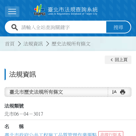
跳到主要內容
展開選單
全站查詢關鍵字欄位
搜尋
:::
:::
首頁
法規資訊
歷史法規所有條文
keyboard_arrow_left
回上頁
法規資訊
text_rotate_vertical
print
臺北市歷史法規所有條文
法規類號
北市06－04－3017
名 稱
臺北市政府公共工程施工品質管理作業要點
非現行版本