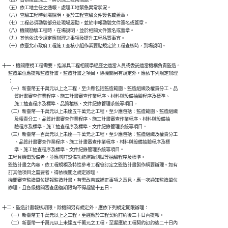
    （四）督察按圖施工、解決施工技術問題。

    （五）依工地主任之通報，處理工地緊急異常狀況。

    （六）查驗工程時到場說明，並於工程查驗文件簽名或蓋章。

    （七）工程必須勘驗部分赴現場履勘，並於申報勘驗文件簽名或蓋章。

    （八）機關勘驗工程時，在場說明，並於相關文件簽名或蓋章。

    （九）其他依法令規定應辦理之事項及提升工程品質事宜。

    （十）依臺北市政府工程施工查核小組作業要點規定於工程查核時，到場說明。
十一、機關應視工程需要，指派具工程相關學經歷之適當人員或委託適當機構負責監造。

      監造單位應提報監造計畫，監造計畫之項目，除機關另有規定外，應依下列規定辦理

      ：

      （一）新臺幣五千萬元以上之工程，至少應包括監造範圍、監造組織及權責分工、品

            質計畫審查作業程序、施工計畫審查作業程序、材料與設備抽驗程序及標準、

            施工抽查程序及標準、品質稽核、文件紀錄管理系統等項目。

      （二）新臺幣一千萬元以上未達五千萬元之工程，至少應包括：監造範圍、監造組織

            及權責分工、品質計畫審查作業程序、施工計畫審查作業程序、材料與設備抽

            驗程序及標準、施工抽查程序及標準、文件紀錄管理系統等項目。

      （三）新臺幣一百萬元以上未達一千萬元之工程，至少應包括：監造組織及權責分工

            、品質計畫審查作業程序、施工計畫審查作業程序、材料與設備抽驗程序及標

            準、施工抽查程序及標準、文件紀錄管理系統等項目。

      工程具機電設備者，並應增訂設備功能運轉測試等抽驗程序及標準。

      監造計畫之內容，依工程規模及特性參考工程會訂定之監造計畫製作綱要辦理。如有

      訂其他項目之需要者，得依機關之規定辦理。

      機關審查監造單位提報監造計畫，有需改善或補正事項之意見，應一次通知監造單位

      辦理，且各級機關審查函復期限均不得超過十五日。
十二、監造計畫報核期限，除機關另有規定外，應依下列規定期限辦理：

      （一）新臺幣五千萬元以上之工程，至遲應於工程契約訂約後三十日內提報。

      （二）新臺幣一千萬元以上未達五千萬元之工程，至遲應於工程契約訂約後二十日內
