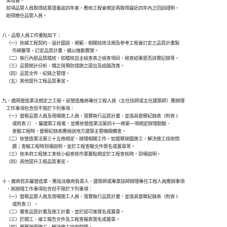
    業證書。

    前項品管人員取得結業證書逾四年者，應依工程會規定再取得最近四年內之回訓證明，

    始得擔任品管人員。
八、品管人員工作重點如下：

    （一）依據工程契約、設計圖說、規範、相關技術法規及參考工程會訂定之品質計畫製

          作綱要等，訂定品質計畫，據以推動實施。

    （二）執行內部品質稽核，如稽核自主檢查表之檢查項目、檢查結果是否詳實記錄等。

    （三）品管統計分析、矯正與預防措施之提出及追蹤改善。

    （四）品質文件、紀錄之管理。

    （五）其他提升工程品質事宜。
九、適用營造業法規定之工程，該營造廠商專任工程人員（主任技師或主任建築師）應辦理

    工作事項包含但不限於下列事項：

    （一）督察品管人員及現場施工人員，落實執行品質計畫，並填具督察紀錄表（附表 1

          或附表 2）。屬建築工程者，並應依營造業法第四十一條第一項規定辦理勘驗、

          查驗工程時，督察紀錄表應檢送地方建築主管機關備查。

    （二）依營造業法第三十五條規定，辦理相關工作，如督察按圖施工、解決施工技術問

          題；查驗工程時到場說明，並於工程查驗文件簽名或蓋章等。

    （三）依本府工程施工查核小組查核作業要點規定於工程查核時，到場說明。

    （四）其他提升工程品質事宜。
十、廠商若非屬營造業，應指派廠商負責人、建築師或專業技師辦理專任工程人員應辦事項

    ，其辦理工作事項包含但不限於下列事項：

    （一）督察品管人員及現場施工人員，落實執行品質計畫，並填具督察紀錄表（附表 1

          或附表 2）。

    （二）審查品質計畫及施工計畫，並於認可後簽名或蓋章。

    （三）於開工、竣工報告文件及工程查報表簽名或蓋章。
