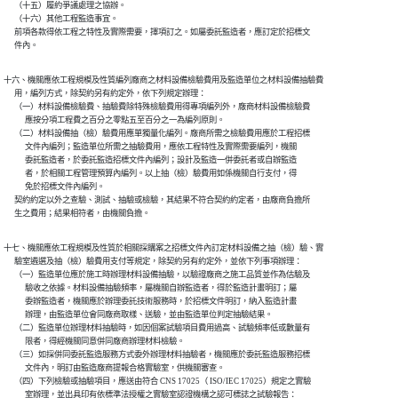
      （十五）履約爭議處理之協辦。

      （十六）其他工程監造事宜。

      前項各款得依工程之特性及實際需要，擇項訂之。如屬委託監造者，應訂定於招標文

      件內。
十六、機關應依工程規模及性質編列廠商之材料設備檢驗費用及監造單位之材料設備抽驗費

      用，編列方式，除契約另有約定外，依下列規定辦理：

      （一）材料設備檢驗費、抽驗費除特殊檢驗費用得專項編列外，廠商材料設備檢驗費

            應按分項工程費之百分之零點五至百分之一為編列原則。

      （二）材料設備抽（檢）驗費用應單獨量化編列。廠商所需之檢驗費用應於工程招標

            文件內編列；監造單位所需之抽驗費用，應依工程特性及實際需要編列，機關

            委託監造者，於委託監造招標文件內編列；設計及監造一併委託者或自辦監造

            者，於相關工程管理預算內編列。以上抽（檢）驗費用如係機關自行支付，得

            免於招標文件內編列。

      契約約定以外之查驗、測試、抽驗或檢驗，其結果不符合契約約定者，由廠商負擔所

      生之費用；結果相符者，由機關負擔。
十七、機關應依工程規模及性質於相關採購案之招標文件內訂定材料設備之抽（檢）驗、實

      驗室遴選及抽（檢）驗費用支付等規定，除契約另有約定外，並依下列事項辦理：

      （一）監造單位應於施工時辦理材料設備抽驗，以驗證廠商之施工品質並作為估驗及

            驗收之依據。材料設備抽驗頻率，屬機關自辦監造者，得於監造計畫明訂；屬

            委辦監造者，機關應於辦理委託技術服務時，於招標文件明訂，納入監造計畫

            辦理，由監造單位會同廠商取樣、送驗，並由監造單位判定抽驗結果。

      （二）監造單位辦理材料抽驗時，如因個案試驗項目費用過高、試驗頻率低或數量有

            限者，得經機關同意併同廠商辦理材料檢驗。

      （三）如採併同委託監造服務方式委外辦理材料抽驗者，機關應於委託監造服務招標

            文件內，明訂由監造廠商提報合格實驗室，供機關審查。

      （四）下列檢驗或抽驗項目，應送由符合 CNS 17025（ ISO/IEC 17025）規定之實驗

            室辦理，並出具印有依標準法授權之實驗室認證機構之認可標誌之試驗報告：
