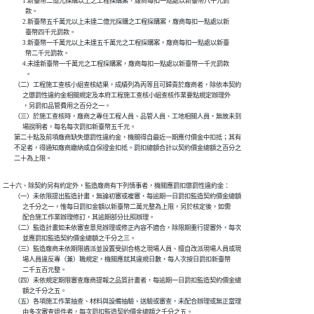
              1.新臺幣二億元採購以上之工程採購案，廠商每扣一點處以新臺幣八千元罰

                款。

              2.新臺幣五千萬元以上未達二億元採購之工程採購案，廠商每扣一點處以新

                臺幣四千元罰款。

              3.新臺幣一千萬元以上未達五千萬元之工程採購案，廠商每扣一點處以新臺

                幣二千元罰款。

              4.未達新臺幣一千萬元之工程採購案，廠商每扣一點處以新臺幣一千元罰款

                。

        （二）工程施工查核小組查核結果，成績列為丙等且可歸責於廠商者，除依本契約

              之懲罰性違約金相關規定及本府工程施工查核小組查核作業要點規定辦理外

              ，另罰扣品管費用之百分之一。

        （三）於施工查核時，廠商之專任工程人員、品管人員、工地相關人員，無故未到

              場說明者，每名每次罰扣新臺幣五千元。

        第二十點及前項廠商缺失懲罰性違約金，機關得自最近一期應付價金中扣抵；其有

        不足者，得通知廠商繳納或自保證金扣抵。罰扣總額合計以契約價金總額之百分之

        二十為上限。
二十六、除契約另有約定外，監造廠商有下列情事者，機關應罰扣懲罰性違約金：

        （一）未依限提出監造計畫，無論初審或複審，每逾期一日罰扣監造契約價金總額

              之千分之一，惟每日罰扣金額以新臺幣二萬元整為上限，另於核定後，如需

              配合施工作業辦理修訂，其逾期部分比照辦理。

        （二）監造計畫如未依審查意見辦理或修正內容不適合，除限期重行提審外，每次

              並應罰扣監造契約價金總額之千分之三。

        （三）監造廠商未依期限遴派並設置受訓合格之現場人員、擅自改派現場人員或現

              場人員違反專（兼）職規定，機關應就其違規日數，每人次按日罰扣新臺幣

              二千五百元整。

        （四）未依規定期限審查廠商提報之品質計畫者，每逾期一日罰扣監造契約價金總

              額之千分之五。

        （五）各項施工作業抽查、材料與設備抽驗、送驗或審查，未配合辦理或無正當理

              由多次審查退件者，每次罰扣監造契約價金總額之千分之五。
