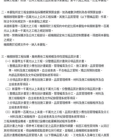
    簡稱工程會）修頒「公共工程施工品質管理作業要點」第十八點之規定，訂定本要點。
二、本要點所定工程金額係指採購標案預算金額，如為複數決標則為各項預算金額。

    機關辦理新臺幣一百萬元以上公共工程採購，其施工品質管理（以下簡稱品管）作業，

    除法令另有規定外，依本要點之規定。

    未達新臺幣一百萬元之工程，機關得於工程契約中約定比照本要點中有關新臺幣一百萬

    元以上未達一千萬元之工程之規定辦理。

    財物、勞務採購涉及公共工程部分，經機關認定有工程品質控制需要者，得適用本要點

    之規定。

    機關應於招標文件中，納入本要點。
三、機關辦理工程採購，廠商應依工程規模及特性提報品質計畫：

    （一）新臺幣五千萬元以上工程，分整體品質計畫與分項品質計畫。

          1.整體品質計畫至少應包括計畫範圍、管理權責及分工、施工要領、品質管理標

            準、材料及施工檢驗程序、自主檢查表、不合格品之管制、矯正與預防措施、

            內部品質稽核及文件紀錄管理系統等項目。

          2.分項品質計畫至少應包括施工要領、品質管理標準、材料及施工檢驗程序及自

            主檢查表等項目。

    （二）新臺幣一千萬元以上未達五千萬元工程，分整體品質計畫與分項品質計畫。

          1.整體品質計畫至少應包括計畫範圍、管理權責及分工、品質管理標準、材料及

            施工檢驗程序、自主檢查表及文件紀錄管理系統等項目。

          2.分項品質計畫至少應包括施工要領、品質管理標準、材料及施工檢驗程序及自

            主檢查表等項目。

    （三）新臺幣一百萬元以上未達一千萬元之工程，品質計畫至少應包括管理權責及分工

          、材料及施工檢驗程序、自主檢查表及文件紀錄管理系統等項目。

    工程具機電設備者，並應增訂設備功能運轉測試程序及標準。

    品質計畫之內容，得參考工程會訂定之品質計畫製作綱要，如因工程性質特殊，以另訂

    其他項目較宜者，得由機關或監造單位另行規定，並報經上級機關核准後辦理。

    品質計畫應經廠商品質管理人員（以下簡稱品管人員）、工地負責人及專任工程人員簽
