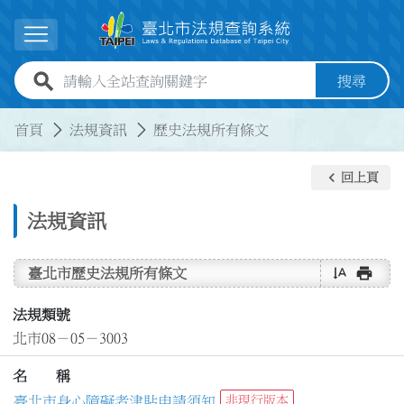
跳到主要內容
展開選單
全站查詢關鍵字欄位
搜尋
:::
:::
首頁
法規資訊
歷史法規所有條文
keyboard_arrow_left
回上頁
法規資訊
text_rotate_vertical
print
臺北市歷史法規所有條文
法規類號
北市08－05－3003
名 稱
臺北市身心障礙者津貼申請須知
非現行版本