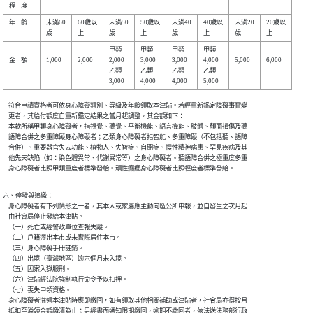
年    齡

未滿60

60歲以

未滿50

50歲以

未滿40

40歲以

未滿20

20歲以

甲類  

甲類  

甲類  

甲類  

金    額

1,000 

2,000 

2,000 

3,000 

3,000 

4,000 

5,000 

6,000 

乙類  

乙類  

乙類  

乙類  

    符合申請資格者可依身心障礙類別、等級及年齡領取本津貼。若經重新鑑定障礙事實變

    更者，其給付額度自重新鑑定結果之當月起調整，其金額如下：

    本款所稱甲類身心障礙者，指視覺、聽覺、平衡機能、語言機能、肢體、顏面損傷及聽

    語障合併之多重障礙身心障礙者；乙類身心障礙者指智能、多重障礙（不包括聽、語障

    合併）、重要器官失去功能、植物人、失智症、自閉症、慢性精神病患、罕見疾病及其

    他先天缺陷（如：染色體異常、代謝異常等）之身心障礙者。聽語障合併之極重度多重

    身心障礙者比照甲類重度者標準發給。頑性癲癇身心障礙者比照輕度者標準發給。
六、停發與追繳：

    身心障礙者有下列情形之一者，其本人或家屬應主動向區公所申報，並自發生之次月起

    由社會局停止發給本津貼。

    （一）死亡或經警政單位查報失蹤。

    （二）戶籍遷出本市或未實際居住本市。

    （三）身心障礙手冊註銷。

    （四）出境（臺灣地區）逾六個月未入境。

    （五）因案入獄服刑。

    （六）津貼經法院強制執行命令予以扣押。

    （七）喪失申領資格。

    身心障礙者溢領本津貼時應即繳回，如有領取其他相關補助或津貼者，社會局亦得按月

    抵扣至溢領金額繳清為止；另經書面通知限期繳回，逾期不繳回者，依法送法務部行政
