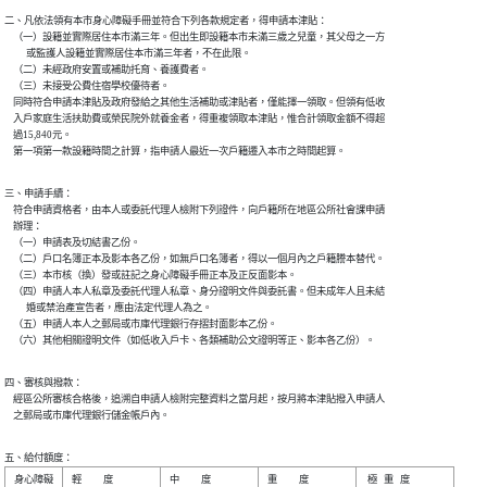
二、凡依法領有本市身心障礙手冊並符合下列各款規定者，得申請本津貼：

    （一）設籍並實際居住本市滿三年。但出生即設籍本市未滿三歲之兒童，其父母之一方

          或監護人設籍並實際居住本市滿三年者，不在此限。

    （二）未經政府安置或補助托育、養護費者。

    （三）未接受公費住宿學校優待者。

    同時符合申請本津貼及政府發給之其他生活補助或津貼者，僅能擇一領取。但領有低收

    入戶家庭生活扶助費或榮民院外就養金者，得重複領取本津貼，惟合計領取金額不得超

    過15,840元。

    第一項第一款設籍時間之計算，指申請人最近一次戶籍遷入本市之時間起算。
三、申請手續：

    符合申請資格者，由本人或委託代理人檢附下列證件，向戶籍所在地區公所社會課申請

    辦理：

    （一）申請表及切結書乙份。

    （二）戶口名簿正本及影本各乙份，如無戶口名簿者，得以一個月內之戶籍謄本替代。

    （三）本市核（換）發或註記之身心障礙手冊正本及正反面影本。

    （四）申請人本人私章及委託代理人私章、身分證明文件與委託書。但未成年人且未結

          婚或禁治產宣告者，應由法定代理人為之。

    （五）申請人本人之郵局或市庫代理銀行存摺封面影本乙份。

    （六）其他相關證明文件（如低收入戶卡、各類補助公文證明等正、影本各乙份）。
四、審核與撥款：

    經區公所審核合格後，追溯自申請人檢附完整資料之當月起，按月將本津貼撥入申請人

    之郵局或市庫代理銀行儲金帳戶內。
五、給付額度：
身心障礙

輕          度

中          度

重          度

 極   重   度 
