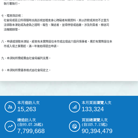
    執行署執行。
七、稽查與訪視：

    社會局或區公所得隨時派員訪視並稽查身心障礙者有關資料，其以詐欺或其他不正當方

    法領取本津貼或為虛偽之證明、報告、陳述者，並得停發或追繳。涉及刑責者，移送司

    法機關辦理。
八、申請或領取本津貼，經查有未實際居住本市或出境逾六個月情事者，應於有實際居住本

    市或入境之事實起，滿一年後始得提出申請。
九、本須知所需經費由社會局編列支應。
十、本須知所需書表格式由社會局定之。
本月造訪人次
本月頁面瀏覽人次
:::
15,263
133,324
總造訪人次
頁面總瀏覽人次
(自93.07.26起)
(自105.7.15起)
7,799,668
90,394,479