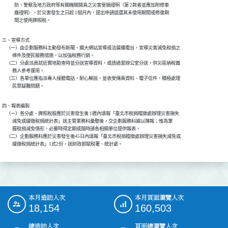
            防、警察及地方政府等有關機關開具之災害受損證明（第 2款者並應加附修車

            廠證明），於災害發生之日起 1個月內，提出申請退還其未使用期間或修復期

            間之使用牌照稅。
三、宣導方式

    （一）由企劃服務科主動發布新聞、擴大網站宣導或洽廣播電台，宣導災害減免稅捐之

          條件及便民服務措施，以加強稅務行銷。

    （二）分處派員就近實地勘查時並分送宣導資料，或透過里辦公室分送，供災區納稅義

          務人參考運用。

    （三）各單位應指派專人接聽電話，耐心解說，並收受傳真資料、電子信件，積極處理

          民眾疑難問題。
四、報表編製

    （一）各分處、牌照稅股應於災害發生後 1週內填報「臺北市稅捐稽徵處辦理災害損失

          減免或緩徵稅捐統計表」送主管業務科彙整後，交企劃服務科據以陳報；惟為掌

          握稅捐減免情形，必要時得定期或隨時請各相關單位提供報表。

    （二）企劃服務科應於災害發生後45日內填報「臺北市稅捐稽徵處辦理災害損失減免或

          緩徵稅捐統計表」1式2份，送財政部賦稅署、統計處。
本月造訪人次
本月頁面瀏覽人次
:::
18,154
160,503
總造訪人次
頁面總瀏覽人次