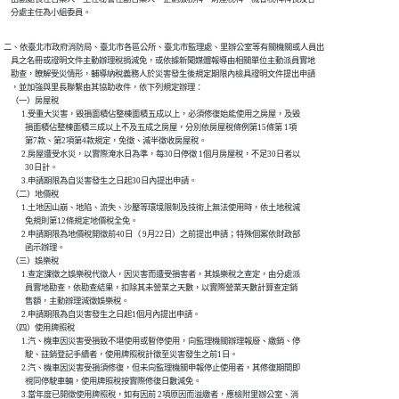
    分處主任為小組委員。
二、依臺北市政府消防局、臺北市各區公所、臺北市監理處、里辦公室等有關機關或人員出

    具之名冊或證明文件主動辦理稅捐減免，或依據新聞媒體報導由相關單位主動派員實地

    勘查，瞭解受災情形，輔導納稅義務人於災害發生後規定期限內檢具證明文件提出申請

    ，並加強與里長聯繫由其協助收件，依下列規定辦理：

    （一）房屋稅

          1.受重大災害，毀損面積佔整棟面積五成以上，必須修復始能使用之房屋，及毀

            損面積佔整棟面積三成以上不及五成之房屋，分別依房屋稅條例第15條第 1項

            第7款、第2項第4款規定，免徵、減半徵收房屋稅。

          2.房屋遭受水災，以實際淹水日為準，每30日停徵 1個月房屋稅，不足30日者以

            30日計。

          3.申請期限為自災害發生之日起30日內提出申請。

    （二）地價稅

          1.土地因山崩、地陷、流失、沙壓等環境限制及技術上無法使用時，依土地稅減

            免規則第12條規定地價稅全免。

          2.申請期限為地價稅開徵前40日（ 9月22日）之前提出申請；特殊個案依財政部

            函示辦理。

    （三）娛樂稅

          1.查定課徵之娛樂稅代徵人，因災害而遭受損害者，其娛樂稅之查定，由分處派

            員實地勘查，依勘查結果，扣除其未營業之天數，以實際營業天數計算查定銷

            售額，主動辦理減徵娛樂稅。

          2.申請期限為自災害發生之日起1個月內提出申請。

    （四）使用牌照稅

          1.汽、機車因災害受損致不堪使用或暫停使用，向監理機關辦理報廢、繳銷、停

            駛、註銷登記手續者，使用牌照稅計徵至災害發生之前1日。

          2.汽、機車因災害受損須修復，但未向監理機關申報停止使用者，其修復期間即

            視同停駛車輛，使用牌照稅按實際修復日數減免。

          3.當年度已開徵使用牌照稅，如有因前 2項原因而溢繳者，應檢附里辦公室、消
