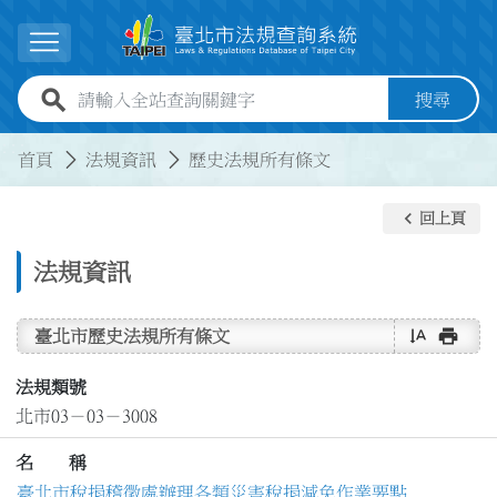
跳到主要內容
展開選單
全站查詢關鍵字欄位
搜尋
:::
:::
首頁
法規資訊
歷史法規所有條文
keyboard_arrow_left
回上頁
法規資訊
text_rotate_vertical
print
臺北市歷史法規所有條文
法規類號
北市03－03－3008
名 稱
臺北市稅捐稽徵處辦理各類災害稅捐減免作業要點