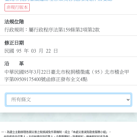
非現行版本
法規位階
行政規則：屬行政程序法第159條第2項第2款
修正日期
民國 95 年 03 月 22 日
沿 革
中華民國95年3月22日臺北市稅捐稽徵處（95）北市稽企甲
字第09509175400號函修正發布全文4點
切換選擇法規資訊內容
一、為建立主動辦理各類災害之稅捐減免作業機制，成立「本處災害減免勘查服務小組」，

    由副處長任召集人，主任秘書任副召集人，企劃服務科、財產稅科、機會稅科科長及各
