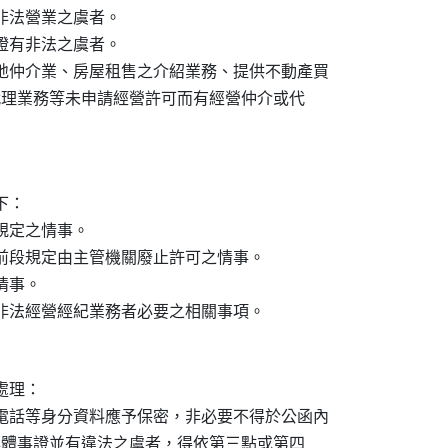
非法營業之虞者。

證有非法之虞者。

土地仲介業、房屋租售之介紹業務、提供不動產買

企劃及代理業務等未申請經營許可而有經營仲介或代

：

規定之情事。

條前段規定由主管機關廢止許可之情事。

情事。

理：

絡電話等身分資料應予保密，非必要不得於公函內

案件有具體事證並有違法之虞者，得依第三點或第四
