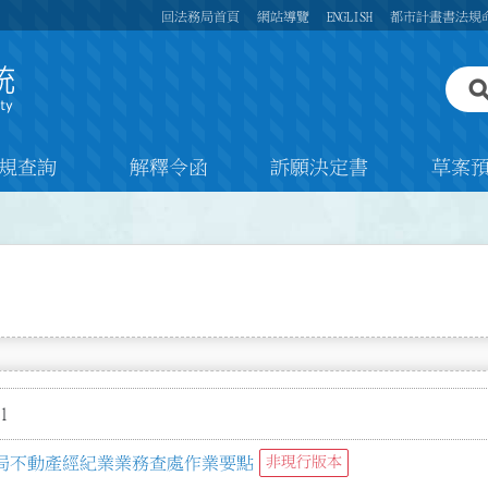
回法務局首頁
網站導覽
ENGLISH
都市計畫書法規
規查詢
解釋令函
訴願決定書
草案
1
局不動產經紀業業務查處作業要點
非現行版本