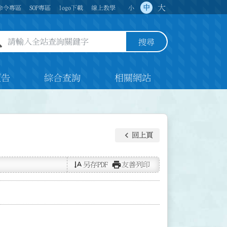
大
中
命令專區
SOP專區
logo下載
線上教學
小
全站查詢關鍵字欄位
搜尋
預告
綜合查詢
相關網站
keyboard_arrow_left
回上頁
text_rotate_vertical
print
另存PDF
友善列印