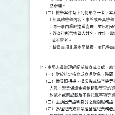
          點辦理。

    （二）檢舉案件有下列情形之一者，
          1.無具體檢舉內容、事證或未具
          2.同一事由業經適當處理，並
          3.經查證所留檢舉人姓名、
            或不實者。

七、本局人員辦理經紀業檢查或查處，應注
    （一）對於排定檢查或查處對象、時間
    （二）備妥照相機、攝影機或錄音機
          人員、營業保證金繳納情形
          約範本或應記載及不得記載事項等資
    （三）主動出示證明身分之機關服務
    （四）為經紀業或非法經營經紀業務