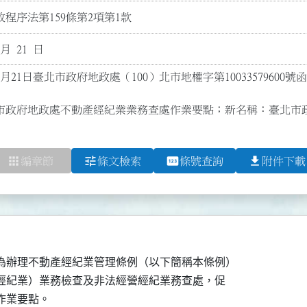
程序法第159條第2項第1款
 月 21 日
2月21日臺北市政府地政處（100）北市地權字第100335796
市政府地政處不動產經紀業業務查處作業要點；新名稱：臺北市
apps
tune
pin
file_download
編章節
條文檢索
條號查詢
附件下載
為辦理不動產經紀業管理條例（以下簡稱本條例）

稱經紀業）業務檢查及非法經營經紀業務查處，促
