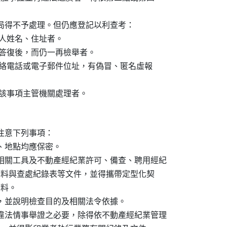
本局得不予處理。但仍應登記以利查考：

檢舉人姓名、住址者。

已明確答復後，而仍一再檢舉者。

住址、聯絡電話或電子郵件位址，有偽冒、匿名虛報

意下列事項：

、地點均應保密。

等相關工具及不動產經紀業許可、備查、聘用經紀

等查詢資料與查處紀錄表等文件，並得攜帶定型化契

料。

證，並說明檢查目的及相關法令依據。

者違法情事舉證之必要，除得依不動產經紀業管理
