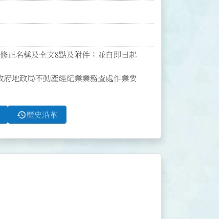
00號函修正名稱及全文8點及附件；並自即日起
政府地政局不動產經紀業業務查處作業要
history
歷史沿革