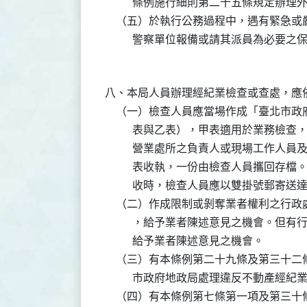
          條例施行細則第二十五條規
    （五）於執行公務過程中，遇有緊急
八、本局人員辦理經紀業檢查或查處，應依
    （一）檢查人員應當場作成「臺北市
          表與乙表），甲表適用於業
          營業處所之負責人或現場工
          表收執，一份由檢查人員攜
          收時，檢查人員應以雙掛號郵寄送達
    （二）作成限制或剝奪業者權利之行
          ，給予業者陳述意見之機會
          給予業者陳述意見之機會。

    （三）有本條例第二十九條及第三十
          市政府地政局處理違反不動產
    （四）有本條例第七條第一項及第三