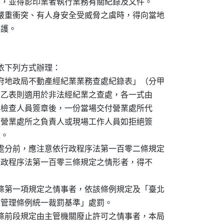
定辦理外，並得影印業者執行業務有關紀錄及文件。

或嚴重衝突、有人身安全受威脅之虞時，得向當地

下列方式辦理：

政府地政局不動產經紀業業務查處紀錄表」（分甲

務檢查，乙表則適用於非法經紀業之查處，各一式由

作人員及檢查人員簽章後，一份當場交付營業處所代

回存檔。營業處所之負責人或現場工作人員如拒絕簽

。

政處分前，應注意依行政程序法第一百零二條規定

。但有行政程序法第一百零三條規定之情形者，得不

二條第一項規定之情事者，依該條例規定及「臺北

經紀業管理條例統一裁罰基準」處罰。

十條前段規定由主管機關廢止許可之情事者，本局
