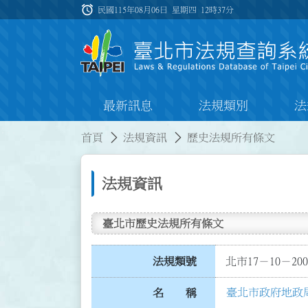
跳到主要內容
alarm
:::
民國115年08月06日 星期四
12時37分
最新訊息
法規類別
法
:::
:::
首頁
法規資訊
歷史法規所有條文
法規資訊
臺北市歷史法規所有條文
法規類號
北市17－10－200
臺北市政府地政
名 稱