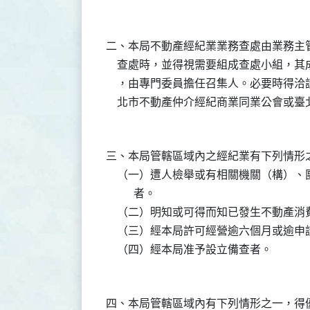
二、本局不動產經紀業業務查處由業務主
    查處時，並得視需要組成查處小組，
    ，由專門委員擔任召集人。必要時得
三、本局管轄區域內之經紀業有下列情形之
    （一）遭人檢舉或有相關機關（構）
          者。

    （二）明知或可得而知已發生不動產
    （三）經本局許可經營逾六個月或逾
四、本局管轄區域內有下列情形之一，得優