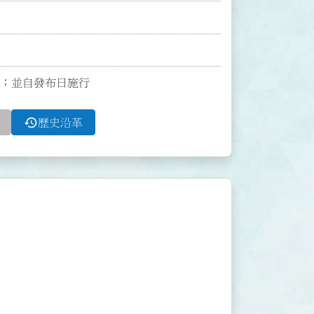
7條；並自發布日施行
history
歷史沿革