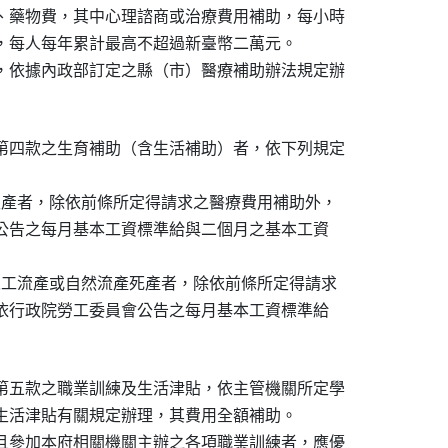
、藥物費，其中心理諮商或治療費用補助，每小時

，每人每年累計最高不超過新臺幣二萬元。

，依據內政部訂定之縣（市）醫療補助辦法規定辦

第四款之生育補助（含生活補助）者，依下列規定

生產者，除依前條所定得請求之醫療費用補助外，

員會公告之每月基本工資標準給與二個月之基本工資

人工流產或自然流產死產者，除依前條所定得請求

，並依行政院勞工委員會公告之每月基本工資標準給

第五款之職業訓練及生活津貼，依主管機關所定學

生活津貼有關規定辦理，其費用全額補助。

且參加本府相關機關主辦之各項職業訓練者，應優
