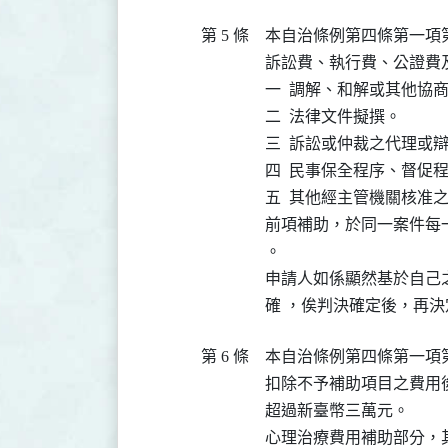
第 5 條
本自治條例第四條第一項
訴訟費、執行費、公證費
一  調解、和解或其他協商
二  法律文件擬撰。

三  訴訟或仲裁之代理或辯
四  民事保全程序、督促
五  其他經主管機關核准之
前項補助，於同一案件每
。

申請人如係顯然基於自己
確 ，俟判決確定後，再
第 6 條
本自治條例第四條第一項
扣除不予補助項目之費用
超過新臺幣三萬元。

心理治療費用補助部分，