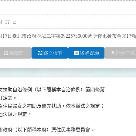
月 17 日
月17日臺北市政府府法三字第09225730000號令修正發布全文1
apps
tune
pin
file_download
編章節
條文檢索
條號查詢
附件下載
女扶助自治條例（以下簡稱本自治條例）第四條第

定之。

原住民婦女之補助及優先扶助，依本辦法之規定；

他法規之規定。
市政府（以下簡稱本府）原住民事務委員會。