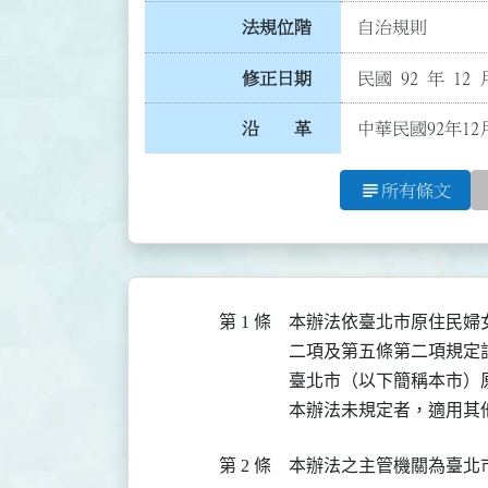
法規位階
自治規則
修正日期
民國 92 年 12 
沿 革
中華民國92年12
subject
所有條文
第 1 條
本辦法依臺北市原住民婦
二項及第五條第二項規定訂
臺北市（以下簡稱本市）
本辦法未規定者，適用其
第 2 條
本辦法之主管機關為臺北