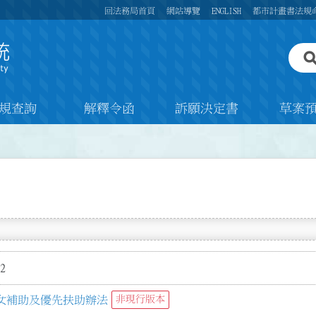
回法務局首頁
網站導覽
ENGLISH
都市計畫書法規
規查詢
解釋令函
訴願決定書
草案
2
女補助及優先扶助辦法
非現行版本