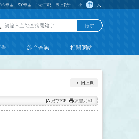
大
中
命令專區
SOP專區
logo下載
線上教學
小
全站查詢關鍵字欄位
搜尋
預告
綜合查詢
相關網站
keyboard_arrow_left
回上頁
text_rotate_vertical
print
另存PDF
友善列印