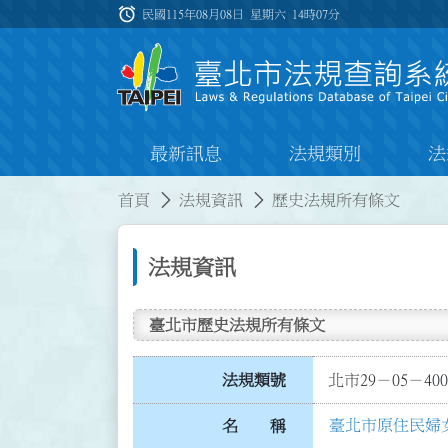
跳到主要內容
alarm
:::
民國115年08月08日 星期六
14時07分
最新訊息
法規類別
法
:::
:::
首頁
法規資訊
歷史法規所有條文
法規資訊
臺北市歷史法規所有條文
法規類號
北市29－05－400
臺北市原住民婦
名 稱