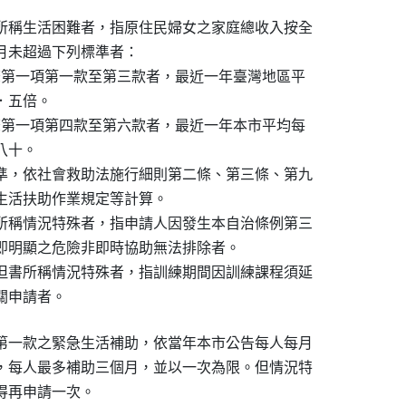
所稱生活困難者，指原住民婦女之家庭總收入按全

月未超過下列標準者：

條第一項第一款至第三款者，最近一年臺灣地區平

．五倍。

條第一項第四款至第六款者，最近一年本市平均每

八十。

準，依社會救助法施行細則第二條、第三條、第九

生活扶助作業規定等計算。

所稱情況特殊者，指申請人因發生本自治條例第三

即明顯之危險非即時協助無法排除者。

但書所稱情況特殊者，指訓練期間因訓練課程須延

關申請者。
第一款之緊急生活補助，依當年本市公告每人每月

，每人最多補助三個月，並以一次為限。但情況特

得再申請一次。