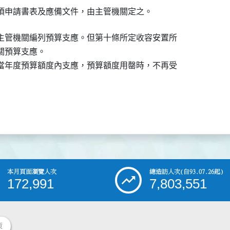
項申請書表及應備文件，由主管機關定之。
主管機關編列預算支應。但第十條所定收容安置所

預算支應。

當年度預算額度內支應，預算額度用罄時，不再受

本月頁面瀏覽人次
總造訪人次
(自93.07.26起)
172,991
7,803,551
策