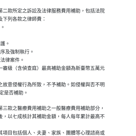
第二款所定之訴訟及法律服務費用補助，包括法院

及下列各款之律師費：

。

護。

程序及強制執行。

法律案件。

一審級（含偵查庭）最高補助金額為新臺幣五萬元

之故意侵權行為所致，不予補助。如侵權與否不明

決定是否補助。
第三款之醫療費用補助之一般醫療費用補助部分，

後，以七成核計其補助金額，每人每年累計最高不

其項目包括個人、夫妻、家族、團體等心理諮商或
