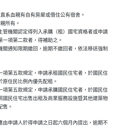
之直系血親有自有房屋或借住公有宿舍。

親所有。

主管機關認定得列入承購（租）國宅資格者或申請

第一項第二款者，得補助之。

機關通知限期繳回，逾期不繳回者，依法移送強制

一項第五款規定，申請承租國民住宅者，於國民住

於原住民比例內優先配租。

一項第五款規定，申請承購國民住宅者，於國民住

照國民住宅出售出租及商業服務設施暨其他建築物

配售。
應由申請人於得申請之日起六個月內提出，逾期不
