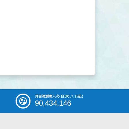
頁面總瀏覽人次
(自105.7.15起)
90,434,146