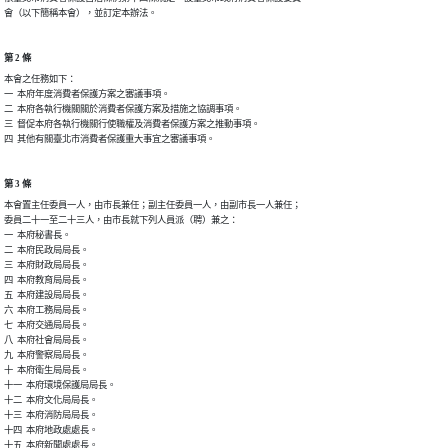
會（以下簡稱本會），並訂定本辦法。
第 2 條
本會之任務如下：

一  本府年度消費者保護方案之審議事項。

二  本府各執行機關關於消費者保護方案及措施之協調事項。

三  督促本府各執行機關行使職權及消費者保護方案之推動事項。

四  其他有關臺北市消費者保護重大事宜之審議事項。
第 3 條
本會置主任委員一人，由市長兼任；副主任委員一人，由副市長一人兼任；

委員二十一至二十三人，由市長就下列人員派（聘）兼之：

一  本府秘書長。

二  本府民政局局長。

三  本府財政局局長。

四  本府教育局局長。

五  本府建設局局長。

六  本府工務局局長。

七  本府交通局局長。

八  本府社會局局長。

九  本府警察局局長。

十  本府衛生局局長。

十一  本府環境保護局局長。

十二  本府文化局局長。

十三  本府消防局局長。

十四  本府地政處處長。

十五  本府新聞處處長。
