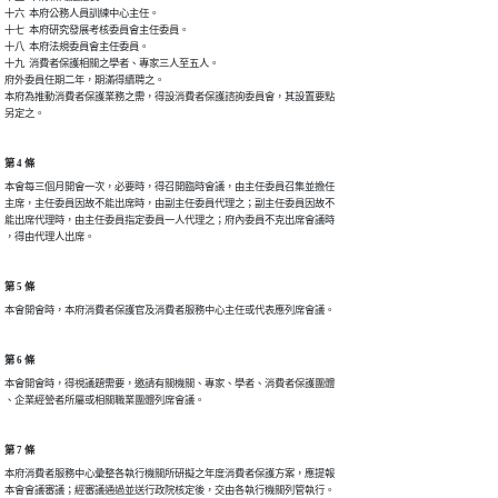
十六  本府公務人員訓練中心主任。

十七  本府研究發展考核委員會主任委員。

十八  本府法規委員會主任委員。

十九  消費者保護相關之學者、專家三人至五人。  

府外委員任期二年，期滿得續聘之。

本府為推動消費者保護業務之需，得設消費者保護諮詢委員會，其設置要點

另定之。
第 4 條
本會每三個月開會一次，必要時，得召開臨時會議，由主任委員召集並擔任

主席，主任委員因故不能出席時，由副主任委員代理之；副主任委員因故不

能出席代理時，由主任委員指定委員一人代理之；府內委員不克出席會議時

，得由代理人出席。
第 5 條
本會開會時，本府消費者保護官及消費者服務中心主任或代表應列席會議。
第 6 條
本會開會時，得視議題需要，邀請有關機關、專家、學者、消費者保護團體

、企業經營者所屬或相關職業團體列席會議。
第 7 條
本府消費者服務中心彙整各執行機關所研擬之年度消費者保護方案，應提報

本會會議審議；經審議通過並送行政院核定後，交由各執行機關列管執行。
