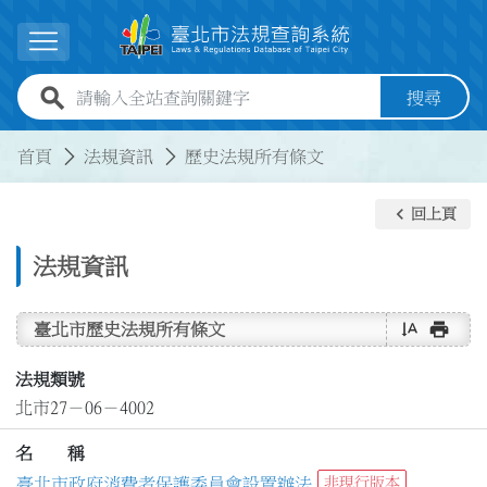
跳到主要內容
展開選單
全站查詢關鍵字欄位
搜尋
:::
:::
首頁
法規資訊
歷史法規所有條文
keyboard_arrow_left
回上頁
法規資訊
text_rotate_vertical
print
臺北市歷史法規所有條文
法規類號
北市27－06－4002
名 稱
臺北市政府消費者保護委員會設置辦法
非現行版本