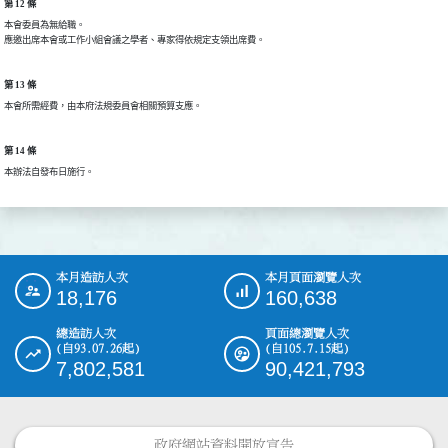
第 12 條
本會委員為無給職。

應邀出席本會或工作小組會議之學者、專家得依規定支領出席費。
第 13 條
本會所需經費，由本府法規委員會相關預算支應。
第 14 條
本辦法自發布日施行。
本月造訪人次
本月頁面瀏覽人次
:::
18,176
160,638
總造訪人次
頁面總瀏覽人次
(自93.07.26起)
(自105.7.15起)
7,802,581
90,421,793
政府網站資料開放宣告