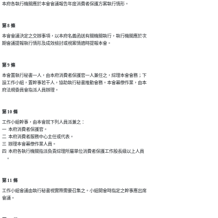
本府各執行機關應於本會會議報告年度消費者保護方案執行情形。
第 8 條
本會會議決定之交辦事項，以本府名義函送有關機關執行，執行機關應於次

期會議提報執行情形及成效檢討或視案情適時提報本會。
第 9 條
本會置執行秘書一人，由本府消費者保護官一人兼任之，綜理本會會務；下

設工作小組，置幹事若干人，協助執行秘書推動會務。本會幕僚作業，由本

府法規委員會指派人員辦理。
第 10 條
工作小組幹事，由本會就下列人員派兼之：

一  本府消費者保護官。

二  本府消費者服務中心主任或代表。

三  辦理本會幕僚作業人員。

四  本府各執行機關指派負責綜理所屬單位消費者保護工作股長級以上人員

    。
第 11 條
工作小組會議由執行秘書視實際需要召集之。小組開會時指定之幹事應出席

會議。