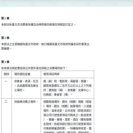
第 1 條
本辦法依臺北市消費者保護自治條例第四條第四項規定訂定之。
第 2 條
本辦法之主管機關為臺北市政府。執行機關為臺北市政府所屬各目的事業主

管機關。
第 3 條
依本辦法規定應投保公共意外責任保險之消費場所如下：
 一 

供集會、表演、社交

戲（劇）院、電影院、演藝場、歌廳。  

，且具觀眾席及舞台

觀眾席面積在二百平方公尺以上之下列場

之場所。          

所：體育館（場）、音樂廳、文康中心、

 二 

供娛樂消費之場所。

視聽歌唱場所、觀光（視聽）理髮（理容

）場所、觀光（視聽）按摩場所、三溫暖

場所、溫泉浴室、公共浴室（即經濟部訂

頒公司行號營業項目代碼表之一般浴室業

）、舞廳、舞場、酒家、酒店（備有服務

生陪侍，依經濟部訂頒公司行號營業項目

代碼表歸屬酒吧業）、特種咖啡茶室、電
