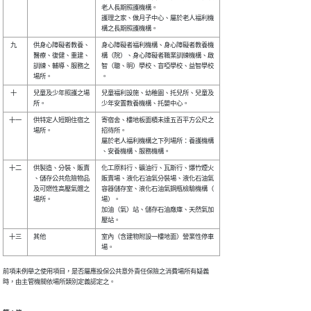
老人長期照護機構。                  

護理之家、做月子中心、屬於老人福利機

 九 

供身心障礙者教養、

身心障礙者福利機構、身心障礙者教養機

醫療、復健、重建、

構（院）、身心障礙者職業訓練機構、啟

訓練、輔導、服務之

智（聰、明）學校、盲啞學校、益智學校

 十 

兒童及少年照護之場

兒童福利設施、幼稚園、托兒所、兒童及

十一

供特定人短期住宿之

寄宿舍、樓地板面積未達五百平方公尺之

場所。            

招待所。                            

屬於老人福利機構之下列場所：養護機構

十二

供製造、分裝、販賣

化工原料行、礦油行、瓦斯行、爆竹煙火

、儲存公共危險物品

販賣場、液化石油氣分裝場、液化石油氣

及可燃性高壓氣體之

容器儲存室、液化石油氣鋼瓶檢驗機構（

場所。            

場）。                              

加油（氣）站、儲存石油廠庫、天然氣加

十三

其他              

室內（含建物附設一樓地面）營業性停車

前項未例舉之使用項目，是否屬應投保公共意外責任保險之消費場所有疑義

時，由主管機關依場所類別定義認定之。