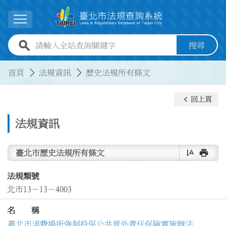
跳到主要內容
展開選單
全站查詢關鍵字欄位
搜尋
:::
:::
首頁
法規資訊
歷史法規所有條文
keyboard_arrow_left
回上頁
法規資訊
text_rotate_vertical
print
臺北市歷史法規所有條文
法規類號
北市13－13－4003
名 稱
臺北市消費場所強制投保公共意外責任保險實施辦法