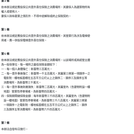
第 4 條
依本辦法規定應投保公共意外責任保險之消費場所，其要保人為建築物所有

權人或使用人。

要保人除有歇業之情形外，不得中途解除或終止保險契約。
第 5 條
依本辦法規定應投保公共意外責任保險之消費場所，其營業行為涉及電梯使

用者，應一併投保電梯意外責任保險。
第 6 條
依本辦法規定應投保公共意外責任保險之消費場所，以該場所或其經營主體

為一投保單位，每一場所之最低保險金額如下：

一、每一個人身體傷亡：新臺幣三百萬元。

二、每一意外事故傷亡：新臺幣一千五百萬元。其屬第三條第一項類序一之

    電影院，樓地板面積在五百平方公尺以上之類序二、類序三及類序五等

    消費場所，為新臺幣三千萬元。

三、每一意外事故財產損失：新臺幣二百萬元。其屬室內（含建物附設一樓

    地面）營業性停車場者，為新臺幣四百萬元。

四、保險期間總保險金額：每年新臺幣三千四百萬元。其屬室內（含建物附

    設一樓地面）營業性停車場者，為新臺幣三千八百萬元。其屬第三條第

    一項類序一之電影院，樓地板面積在五百平方公尺以上之類序二、類序

    三及類序五等消費場所，為新臺幣六千四百萬元。
第 7 條
本辦法自發布日施行。