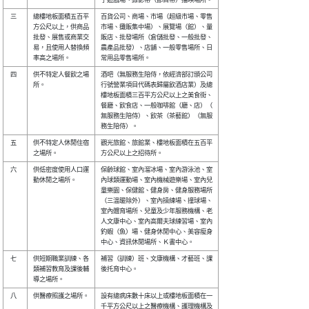
 三 

總樓地板面積五百平

百貨公司、商場、市場（超級市場、零售

方公尺以上，供商品

市場、攤販集中場）、展覽場（館）、量

批發、展售或商業交

販店、批發場所（倉儲批發、一般批發、

易，且使用人替換頻

農產品批發）、店舖、一般零售場所、日

 四 

供不特定人餐飲之場

酒吧（無服務生陪侍，依經濟部訂頒公司

所。              

行號營業項目代碼表歸屬飲酒店業）及總

樓地板面積三百平方公尺以上之美食街、

餐廳、飲食店、一般咖啡館（廳、店）（

無服務生陪侍）、飲茶（茶藝館）（無服

 五 

供不特定人休閒住宿

觀光旅館、旅館業、樓地板面積在五百平

 六 

供低密度使用人口運

保齡球館、室內溜冰場、室內游泳池、室

動休閒之場所。    

內球類運動場、室內機械遊樂場、室內兒

童樂園、保健館、健身房、健身服務場所

（三溫暖除外）、室內操練場、撞球場、

室內體育場所、兒童及少年服務機構、老

人文康中心、室內高爾夫球練習場、室內

釣蝦（魚）場、健身休閒中心、美容瘦身

 七 

供短期職業訓練、各

補習（訓練）班、文康機構、才藝班、課

類補習教育及課後輔

後托育中心。                        

 八 

供醫療照護之場所。

設有總病床數十床以上或樓地板面積在一

千平方公尺以上之醫療機構、護理機構及
