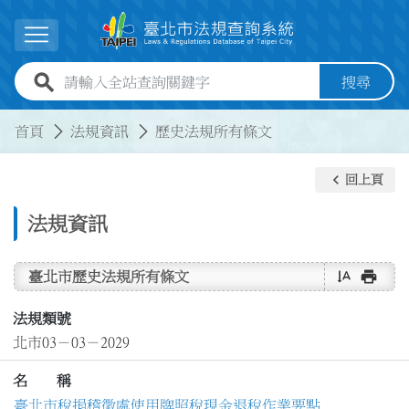
跳到主要內容
展開選單
全站查詢關鍵字欄位
搜尋
:::
:::
首頁
法規資訊
歷史法規所有條文
keyboard_arrow_left
回上頁
法規資訊
text_rotate_vertical
print
臺北市歷史法規所有條文
法規類號
北市03－03－2029
名 稱
臺北市稅捐稽徵處使用牌照稅現金退稅作業要點