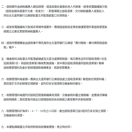
二、退稅案件由納稅義務人親自辦理，或填具委託書委託他人代辦者，經查核電腦檔無欠稅

    （退稅金額未達壹仟元者，免查欠），即當場開立退稅憑單，交付納稅義務人或受託人

    持往台北富邦銀行公庫部駐臺北市監理處窗口兌領現金。
三、經查核電腦檔有欠稅或非現場申請案件，應繕造退稅核定單依徵課管理作業退稅管理系

    統開立公庫支票郵寄納稅義務人。
四、退稅所需週轉金由退稅專戶預先撥存台北富邦銀行公庫部「應付帳款－備付牌照稅退稅

    款」帳戶。
五、機會稅科派駐臺北市監理處總處及北區分處牌照稅股，每日應各自列印退稅清冊3 份及

    註銷清冊1份，與退稅憑單第3聯核對無誤後，其中兩份退稅清冊連同退稅憑單第3 聯移

    送稅務管理科及會計室辦理請款撥補事宜，其餘保管備查。
六、稅務管理科每星期一應將台北富邦銀行公庫部送處之退稅憑單第2 聯登錄兌領資料檔；

    資訊室於次月初辦理兌領銷號，並列印未兌領清冊交機會稅科催兌。
七、稅務管理科每週列印退稅回寫徵銷檔異常清冊，交機會稅科釐正徵銷檔，並應按月陳報

    退稅明細表；資訊室每月挑出已辦理退稅但尚未銷號之異常案件供查核辦理。
八、稅務管理科於每年1、4、7、10月之15日前，產出退稅憑單已逾3個月仍未兌領之清冊，

    交機會稅科清理。
九、本要點陳報臺北市政府財政局核備後實施，修正時亦同。