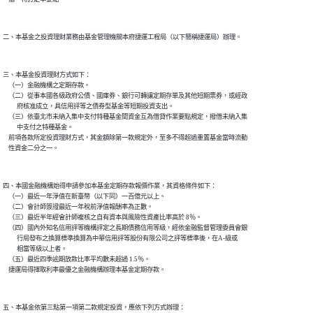
三、本基金投資理財方式如下：

    （一）金融機構之定期存款。

    （二）從事本國各級政府公債、國庫券、銀行可轉讓定期存單及其他短期票券，或經政

          府核准成立，具信用評等之債券型基金等短期投資支出。

    （三）依臺北市未納入集中支付特種基金間資金互為借貸作業要點規定，撥借未納入集

          中支付之特種基金。

    前項各款所定投資理財方式，其金額除第一款規定外，至多不得超過重置基金當時流動

四、本國金融機構始得申請參加本基金定期存款報價作業，其資格條件如下：

    （一）最近一年淨值在新臺幣（以下同）一百億元以上。

    （二）會計師簽證最近一年稅前淨值報酬率為正數。

    （三）最近半年經會計師複核之自有資本與風險性資產比率高於 8％。

    （四）國內外知名信用評等機構評定之長期債務信用等級，經依金融監督管理委員會銀

          行局發布之換算標準換算為中華信用評等股份有限公司之評等標準後，在A-級或

          相當等級以上者。

    （五）最近四季逾期放款比率平均數未超過 1.5％。

五、本基金依第三點第一項第二款規定投資，應依下列方式辦理：
