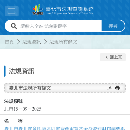
跳到主要內容
展開選單
全站查詢關鍵字欄位
搜尋
:::
:::
首頁
法規資訊
法規所有條文
keyboard_arrow_left
回上頁
法規資訊
text_rotate_vertical
print
臺北市法規所有條文
法規類號
北市15－09－2025
名 稱
臺北市臺北都會區捷運固定資產重置基金投資理財作業要點