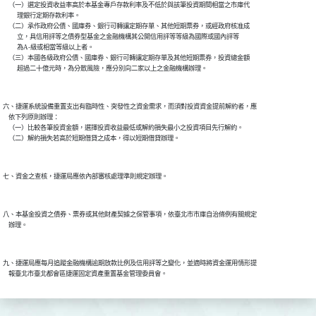
    （一）選定投資收益率高於本基金專戶存款利率及不低於與該筆投資期間相當之市庫代

          理銀行定期存款利率。

    （二）承作政府公債、國庫券、銀行可轉讓定期存單、其他短期票券，或經政府核准成

          立，具信用評等之債券型基金之金融機構其公開信用評等等級為國際或國內評等

          為A-級或相當等級以上者。

    （三）本國各級政府公債、國庫券、銀行可轉讓定期存單及其他短期票券，投資總金額

六、捷運系統設備重置支出有臨時性、突發性之資金需求，而須對投資資金提前解約者，應

    依下列原則辦理：

    （一）比較各筆投資金額，選擇投資收益最低或解約損失最小之投資項目先行解約。

八、本基金投資之債券、票券或其他財產契據之保管事項，依臺北市市庫自治條例有關規定

九、捷運局應每月追蹤金融機構逾期放款比例及信用評等之變化，並適時將資金運用情形提
