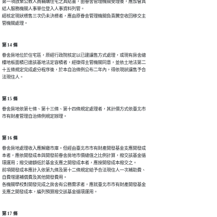
第一項放棄公教人員輔購住宅之具結書，由眷舍管理機關受理後，應加會具

結人服務機關人事單位登入人事資料列管。

經核定現狀標售三次仍未決標者，應由原眷舍管理機關負責騰空收回移交主

管機關處理。
第 14 條
眷舍房地位於住宅區，原經行政院核定以已建讓售方式處理，或現有房舍總

樓地板面積已達該基地法定容積者，經徵得主管機關同意，並依土地法第二

十五條規定完成處分程序後，於本自治條例公布二年內，得依現狀讓售予合

法現住人。
第 15 條
眷舍房地依第七條、第十三條、第十四條規定處理者，其計價方式依臺北市

市有財產管理自治條例規定辦理。
第 16 條
眷舍房地處理收入應解繳市庫。但經由臺北市市有財產開發基金支應開發成

本者，應依開發成本與開發前眷舍房地市價總值之比例計算，撥交該基金循

環運用；撥交總額低於基金支應之開發成本者，應按開發成本撥交之。

前項開發成本應計入依第九條及第十二條規定給予合法現住人一次補助費、

自費增建補償費及其他開發費用。

各機關學校對開發完成之房舍有公務需求者，應就臺北市市有財產開發基金

支應之開發成本，編列預算撥交該基金循環運用。
第 17 條