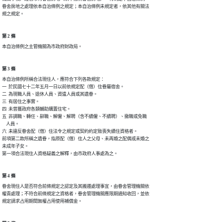
眷舍房地之處理依本自治條例之規定；本自治條例未規定者，依其他有關法

規之規定。
第 2 條
本自治條例之主管機關為市政府財政局。
第 3 條
本自治條例所稱合法現住人，應符合下列各款規定：

一  於民國七十二年五月一日以前依規定配（借）住眷屬宿舍。

二  為現職人員、退休人員、資遣人員或其遺眷。

三  有居住之事實。

四  未曾獲政府各類輔助購置住宅。

五  非調職、轉任、辭職、解僱、解聘（含不續僱、不續聘）、撤職或免職

    人員。

六  未違反眷舍配（借）住法令之規定或契約約定致喪失續住資格者。

前項第二款所稱之遺眷，指原配（借）住人之父母、未再婚之配偶或未婚之

未成年子女。

第一項合法現住人資格疑義之解釋，由市政府人事處為之。
第 4 條
眷舍現住人是否符合前條規定之認定及其搬遷處理事宜，由眷舍管理機關依

權責處理；不符合前條規定之資格者，眷舍管理機關應限期通知收回，並依

規定請求占用期間無權占用使用補償金。