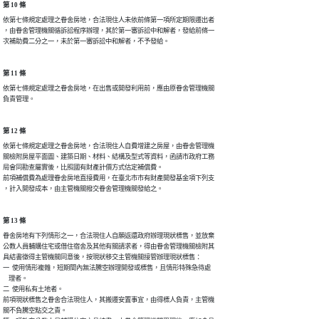
第 10 條
依第七條規定處理之眷舍房地，合法現住人未依前條第一項所定期限遷出者

，由眷舍管理機關循訴訟程序辦理，其於第一審訴訟中和解者，發給前條一

次補助費二分之一，未於第一審訴訟中和解者，不予發給。
第 11 條
依第七條規定處理之眷舍房地，在出售或開發利用前，應由原眷舍管理機關

負責管理。
第 12 條
依第七條規定處理之眷舍房地，合法現住人自費增建之房屋，由眷舍管理機

關檢附房屋平面圖、建築日期、材料、結構及型式等資料，函請市政府工務

局會同勘查屬實後，比照國有財產計價方式估定補償費。

前項補償費為處理眷舍房地直接費用，在臺北市市有財產開發基金項下列支

，計入開發成本，由主管機關撥交眷舍管理機關發給之。
第 13 條
眷舍房地有下列情形之一，合法現住人自願返還政府辦理現狀標售，並放棄

公教人員輔購住宅或借住宿舍及其他有關請求者，得由眷舍管理機關檢附其

具結書徵得主管機關同意後，按現狀移交主管機關接管辦理現狀標售：

一  使用情形複雜，短期間內無法騰空辦理開發或標售，且情形特殊急待處

    理者。

二  使用私有土地者。

前項現狀標售之眷舍合法現住人，其搬遷安置事宜，由得標人負責，主管機

關不負騰空點交之責。
