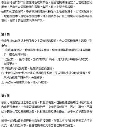
眷舍房地位於都市計畫住宅區或商業區，經主管機關評估宜予出售或開發利

用者，應由眷舍管理機關負責騰空收回，移交主管機關辦理。

依前項規定處理時，眷舍管理機關應列冊並附土地登記謄本、建物登記謄本

、地籍圖謄本、建物平面圖謄本、地形圖及都市計畫土地使用分區證明書等

資料，會同主管機關實地勘查評估。
第 8 條
眷舍房地依前條規定列冊移交主管機關辦理前，眷舍管理機關應先辦理下列

事項：

一  完成產權登記，並領得房地所有權狀。但辦理建築物產權登記確有困難

    者，得免辦理登記。

二  登記標示、坐落地號、面積與實地不符者，應先向地政機關申請複丈，

    辦理更正。

三  有他項權利設定者，應先辦理塗銷登記。

四  土地部分位於都市計畫公共設施保留地、既成道路或須分段處理者，應

    向地政機關申辦分割、分筆登記。

五  有占用或違建情形者，應先行處理。
第 9 條
依第七條規定處理之眷舍房地，其合法現住人自接獲遷出通知之日起六個月

內自行遷出者，由眷舍管理機關給予一次補助費新臺幣一百六十萬元，不再

給予輔購住宅及搬遷補助費、房租補助費及其他優惠，並不再給予借住宿舍

。

前項一次補助費為處理眷舍房地直接費用，在臺北市市有財產開發基金項下

列支，計入開發成本，由主管機關撥交眷舍管理機關發給之。