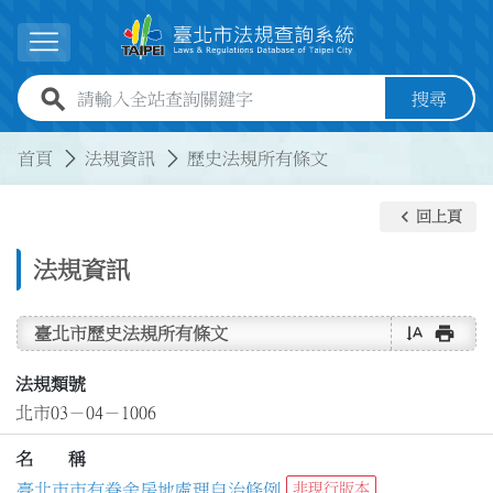
跳到主要內容
展開選單
全站查詢關鍵字欄位
搜尋
:::
:::
首頁
法規資訊
歷史法規所有條文
keyboard_arrow_left
回上頁
法規資訊
text_rotate_vertical
print
臺北市歷史法規所有條文
法規類號
北市03－04－1006
名 稱
臺北市市有眷舍房地處理自治條例
非現行版本