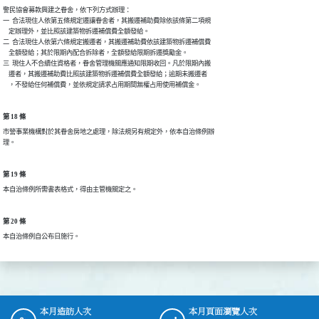
警民協會募款興建之眷舍，依下列方式辦理：

一  合法現住人依第五條規定遷讓眷舍者，其搬遷補助費除依該條第二項規

    定辦理外，並比照該建築物拆遷補償費全額發給。

二  合法現住人依第六條規定搬遷者，其搬遷補助費依該建築物拆遷補償費

    全額發給；其於限期內配合拆除者，全額發給限期拆遷獎勵金。

三  現住人不合續住資格者，眷舍管理機關應通知限期收回。凡於限期內搬

    遷者，其搬遷補助費比照該建築物拆遷補償費全額發給；逾期未搬遷者

    ，不發給任何補償費，並依規定請求占用期間無權占用使用補償金。
第 18 條
市營事業機構對於其眷舍房地之處理，除法規另有規定外，依本自治條例辦

理。
第 19 條
本自治條例所需書表格式，得由主管機關定之。
第 20 條
本自治條例自公布日施行。
本月造訪人次
本月頁面瀏覽人次
:::