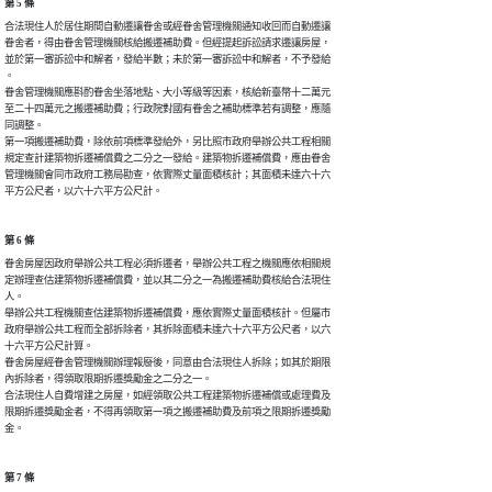
第 5 條
合法現住人於居住期間自動遷讓眷舍或經眷舍管理機關通知收回而自動遷讓

眷舍者，得由眷舍管理機關核給搬遷補助費。但經提起訴訟請求遷讓房屋，

並於第一審訴訟中和解者，發給半數；未於第一審訴訟中和解者，不予發給

。

眷舍管理機關應斟酌眷舍坐落地點、大小等級等因素，核給新臺幣十二萬元

至二十四萬元之搬遷補助費；行政院對國有眷舍之補助標準若有調整，應隨

同調整。

第一項搬遷補助費，除依前項標準發給外，另比照市政府舉辦公共工程相關

規定查計建築物拆遷補償費之二分之一發給。建築物拆遷補償費，應由眷舍

管理機關會同市政府工務局勘查，依實際丈量面積核計；其面積未達六十六

平方公尺者，以六十六平方公尺計。
第 6 條
眷舍房屋因政府舉辦公共工程必須拆遷者，舉辦公共工程之機關應依相關規

定辦理查估建築物拆遷補償費，並以其二分之一為搬遷補助費核給合法現住

人。

舉辦公共工程機關查估建築物拆遷補償費，應依實際丈量面積核計。但屬市

政府舉辦公共工程而全部拆除者，其拆除面積未達六十六平方公尺者，以六

十六平方公尺計算。

眷舍房屋經眷舍管理機關辦理報廢後，同意由合法現住人拆除；如其於期限

內拆除者，得領取限期拆遷獎勵金之二分之一。

合法現住人自費增建之房屋，如經領取公共工程建築物拆遷補償或處理費及

限期拆遷獎勵金者，不得再領取第一項之搬遷補助費及前項之限期拆遷獎勵

金。
第 7 條