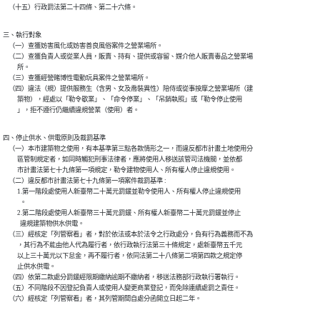
    （十五）行政罰法第二十四條、第二十六條。
三、執行對象

    （一）查獲妨害風化或妨害善良風俗案件之營業場所。

    （二）查獲負責人或從業人員，販賣、持有、提供或容留、媒介他人販賣毒品之營業場

          所。

    （三）查獲經營賭博性電動玩具案件之營業場所。

    （四）違法（規）提供服務生（含男、女及喬裝異性）陪侍或從事按摩之營業場所（建

          築物），經處以「勒令歇業」、「命令停業」、「吊銷執照」或「勒令停止使用

          」，拒不遵行仍繼續違規營業（使用）者。
四、停止供水、供電原則及裁罰基準

    （一）本市建築物之使用，有本基準第三點各款情形之一，而違反都市計畫土地使用分

          區管制規定者，如同時觸犯刑事法律者，應將使用人移送該管司法機關，並依都

          市計畫法第七十九條第一項規定，勒令建物使用人、所有權人停止違規使用。

    （二）違反都市計畫法第七十九條第一項案件裁罰基準 :

          1.第一階段處使用人新臺幣二十萬元罰鍰並勒令使用人、所有權人停止違規使用

            。

          2.第二階段處使用人新臺幣三十萬元罰鍰、所有權人新臺幣二十萬元罰鍰並停止

            違規建築物供水供電。

    （三）經核定「列管察看」者，對於依法或本於法令之行政處分，負有行為義務而不為

          ，其行為不能由他人代為履行者，依行政執行法第三十條規定，處新臺幣五千元

          以上三十萬元以下怠金，再不履行者，依同法第二十八條第二項第四款之規定停

          止供水供電。

    （四）依第二款處分罰鍰經限期繳納逾期不繳納者，移送法務部行政執行署執行。

    （五）不同階段不因登記負責人或使用人變更商業登記，而免除連續處罰之責任。

    （六）經核定「列管察看」者，其列管期間自處分函開立日起二年。