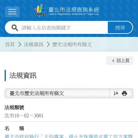
跳到主要內容
展開選單
全站查詢關鍵字欄位
搜尋
:::
:::
首頁
法規資訊
歷史法規所有條文
keyboard_arrow_left
回上頁
法規資訊
text_rotate_vertical
print
臺北市歷史法規所有條文
法規類號
北市10－02－3001
名 稱
臺北市政府執行「正俗專案」停止及恢復供水電工作方案暨