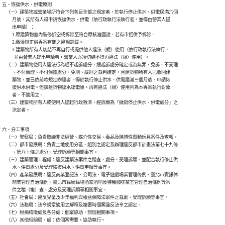
五、恢復供水、供電原則

    （一）建築物或營業場所符合下列各目全部之規定者，於執行停止供水、供電屆滿六個

          月後，其所有人得申請恢復供水、供電（依行政執行法執行者，並得由營業人提

          出申請）：

          1.原建築物室內裝修拆空或拆除至符合原核准圖說，若有市招併予拆除。

          2.繳清與正俗專案有關之違規罰鍰。

          3.建築物所有人切結不再自行或提供他人違法（規）使用（依行政執行法執行，

            並由營業人提出申請者，營業人亦須切結不得再違法（規）使用）。

    （二）建築物使用人違法行為經不起訴處分、緩起訴處分確定或為無罪、免訴、不受理

          、不付審理、不付保護處分、免刑、緩刑之裁判確定，且建築物所有人已收回建

          築物，並已依前款規定辦理者，得於執行停止供水、供電屆滿三個月後，申請恢

          復供水供電。但該建築物復水復電後，再有違法（規）使用列為本專案執行對象

          者，不適用之。

    （三）建築物所有人或使用人提起行政救濟，經訴願為「撤銷停止供水、供電處分」之

          決定者。
六、分工事項

    （一）警察局：負責取締非法經營、媒介性交易、毒品及賭博性電動玩具案件及查報。

    （二）都市發展局：負責土地使用分區、組別之認定及辦理違反都市計畫法第七十九條

          、第八十條之處分、受理訴願等相關事宜。

    （三）建築管理工程處：違反建築法案件之稽查、處分、受理訴願，並配合執行停止供

          水、供電處分及受理恢復供水、供電申請等事宜。

    （四）產業發展局：違反商業登記法、公司法、電子遊戲場業管理條例、臺北市資訊休

          閒業管理自治條例、臺北市舞廳舞場酒家酒吧及特種咖啡茶室管理自治條例等案

          件之稽（複）查、處分及受理訴願等相關事宜。

    （五）社會局：違反兒童及少年福利與權益保障法案件之裁處、受理訴願等事宜。

    （六）法務局：法令規章適用之解釋及複審時個案違反法令之認定。

    （七）稅捐稽徵處及各分處：個案協助，辦理相關事項。

    （八）其他相關局、處：依個案需要，協助執行。