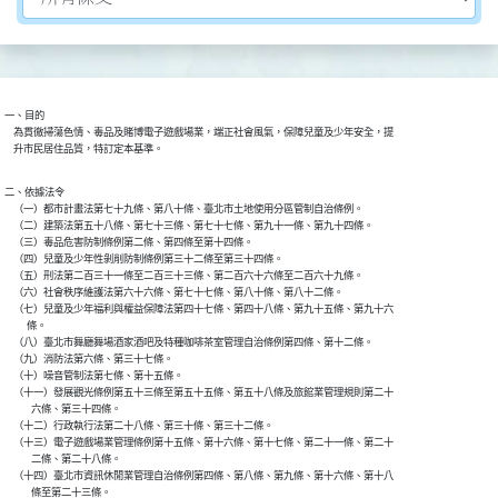
一、目的

    為貫徹掃蕩色情、毒品及賭博電子遊戲場業，端正社會風氣，保障兒童及少年安全，提

    升市民居住品質，特訂定本基準。
二、依據法令

    （一）都市計畫法第七十九條、第八十條、臺北市土地使用分區管制自治條例。

    （二）建築法第五十八條、第七十三條、第七十七條、第九十一條、第九十四條。

    （三）毒品危害防制條例第二條、第四條至第十四條。

    （四）兒童及少年性剝削防制條例第三十二條至第三十四條。

    （五）刑法第二百三十一條至二百三十三條、第二百六十六條至二百六十九條。

    （六）社會秩序維護法第六十六條、第七十七條、第八十條、第八十二條。

    （七）兒童及少年福利與權益保障法第四十七條、第四十八條、第九十五條、第九十六

          條。

    （八）臺北市舞廳舞場酒家酒吧及特種咖啡茶室管理自治條例第四條、第十二條。

    （九）消防法第六條、第三十七條。

    （十）噪音管制法第七條、第十五條。

    （十一）發展觀光條例第五十三條至第五十五條、第五十八條及旅館業管理規則第二十

            六條、第三十四條。

    （十二）行政執行法第二十八條、第三十條、第三十二條。

    （十三）電子遊戲場業管理條例第十五條、第十六條、第十七條、第二十一條、第二十

            二條、第二十八條。

    （十四）臺北市資訊休閒業管理自治條例第四條、第八條、第九條、第十六條、第十八

            條至第二十三條。
