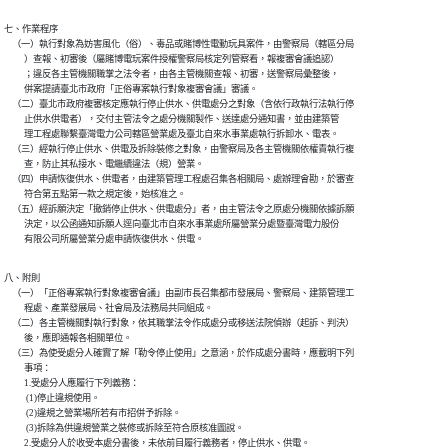
七、作業程序

    （一）執行對象為妨害風化（俗）、毒品或賭博性電動玩具案件，由警察局（轄區分局

          ）查報、初審後（屬賭博電玩案件授權警察局核定列管察看，報複審會議追認）

          ；違反各主管機關職掌之法令者，由各主管機關查報、初審，送警察局彙整後，

          併案提請臺北市政府「正俗專案執行對象複審會議」審議。

    （二）臺北市政府複審核定應執行停止供水、供電處分之對象（含依行政執行法執行停

          止供水供電者），交付主管法令之處分機關製作、送達處分通知書，並由建築管

          理工程處聯繫臺灣電力公司轄區營業處及臺北自來水事業處執行拆卸水、電表。

    （三）經執行停止供水、供電及拆除裝修之對象，由警察局及各主管機關依權責執行複

          查，防止其私接水、電繼續違法（規）營業。

    （四）申請恢復供水、供電者，由建築管理工程處召集各相關局、處辦理會勘，於審查

          符合第五點第一款之規定後，始核准之。

    （五）經訴願決定「撤銷停止供水、供電處分」者，由主管法令之原處分機關依據訴願

          決定，以公函通知訴願人逕向臺北市自來水事業處所屬營業分處暨臺灣電力股份

          有限公司所屬營業分處申請恢復供水、供電。
八、附則

    （一）「正俗專案執行對象複審會議」由副市長召集都市發展局、警察局、建築管理工

          程處、產業發展局、社會局及法務局共同組成。

    （二）各主管機關對執行對象，依其職掌法令作成處分或移送法院偵辦（起訴、判決）

          後，應即通報各相關單位。

    （三）為使受處分人確實了解「勒令停止使用」之意涵，於作成處分書時，應載明下列

          事項：

          1.受處分人應履行下列義務：

           (1)停止違規使用。

           (2)違規之營業場所若有市招併予拆除。

           (3)拆除為供違規營業之裝修或拆除至符合原核准圖說。

          2.受處分人於收受本處分書後，未依前目履行義務者，停止供水、供電。
