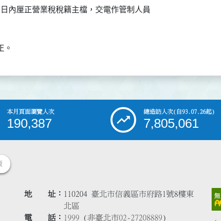
者，於七日內厘正營業稅稅籍主檔，交電作管制人員

正。
本月頁面瀏覽人次
總造訪人次
(自93.07.26起)
190,387
7,805,061
策
地 址
110204 臺北市信義區市府路1號8樓東
北區
電 話
1999
(非臺北市
02-27208889
)