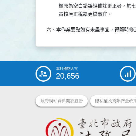
          欄原為空白錯誤經補註更正
          審核厘正稅籍更檔事宜。
六、本作業要點如有未盡事宜，得隨時修
本月造訪人次
:::
20,656
政府網站資料開放宣告
隱私權及資訊安全政