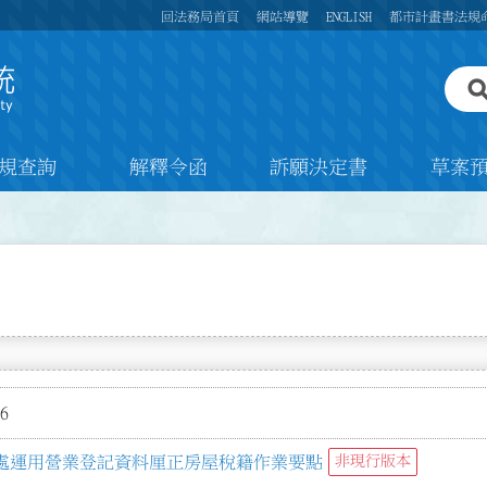
回法務局首頁
網站導覽
ENGLISH
都市計畫書法規
規查詢
解釋令函
訴願決定書
草案
6
處運用營業登記資料厘正房屋稅籍作業要點
非現行版本