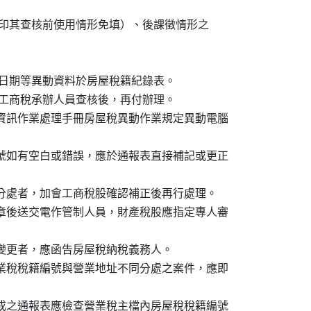
樓層已列印其查核前使用情形免填）、後課徵情形之

入、遷出日期等異動資料於房屋稅籍紀錄表。

時，加會工商稅承辦人員查核後，再付辦理。

稅資訊作業處理手冊房屋稅異動作業規定異動電腦

編號如有空白或錯誤，應於通報表直接補記或更正

同分處者，加會工商稅股確認補正後再行處理。

核章後送交電作管制人員，財產稅股應指定專人審

形變更者，應函告房屋稅納稅義務人。

營業稅稅籍編號與營業地址不同分處之案件，應即

完成之通報表應檢查營業稅主檔內房屋稅稅籍編號
