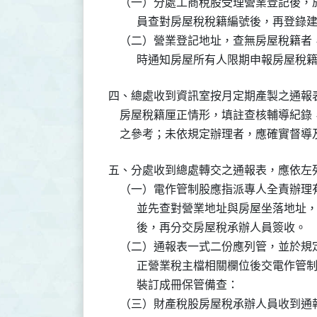
    （一）分處工商稅股受理營業登記後
          員查對房屋稅稅籍編號後，再登錄建
    （二）營業登記地址，查無房屋稅籍
          時通知房屋所有人限期申報房
四、總處收到資訊室按月定期產製之通報
    房屋稅籍厘正情形，填註查核輔導紀
    之參考；未依規定辦理者，應確實督
五、分處收到總處轉交之通報表，應依左列
    （一）電作管制股應指派專人全責辦
          並先查對營業地址與房屋坐
          後，再分交房屋稅承辦人員簽收。

    （二）通報表一式二份應列管，並於
          正營業稅主檔相關欄位後交
          裝訂成冊保管備查：

    （三）財產稅股房屋稅承辦人員收到