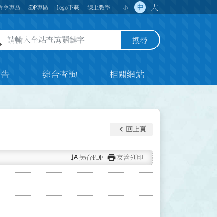
大
中
命令專區
SOP專區
logo下載
線上教學
小
全站查詢關鍵字欄位
搜尋
預告
綜合查詢
相關網站
keyboard_arrow_left
回上頁
text_rotate_vertical
print
另存PDF
友善列印