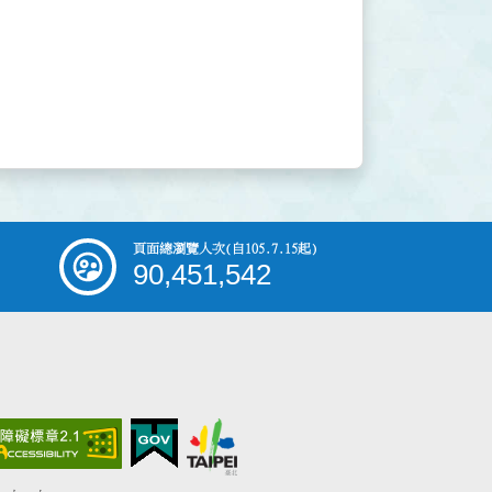
頁面總瀏覽人次
(自105.7.15起)
90,451,542