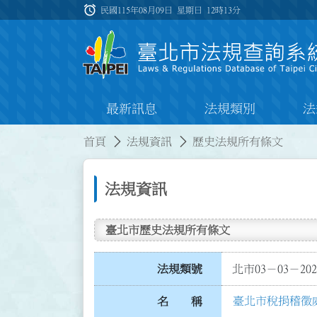
跳到主要內容
alarm
:::
民國115年08月09日 星期日
12時13分
最新訊息
法規類別
法
:::
:::
首頁
法規資訊
歷史法規所有條文
法規資訊
臺北市歷史法規所有條文
法規類號
北市03－03－202
臺北市稅捐稽徵
名 稱