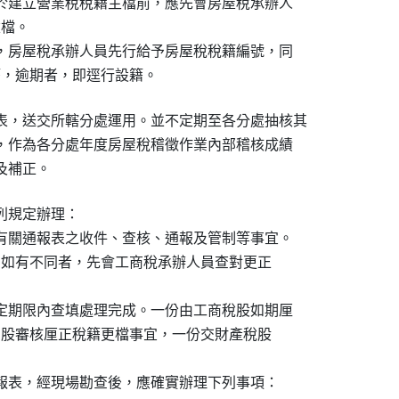
，於建立營業稅稅籍主檔前，應先會房屋稅承辦人

檔。

者，房屋稅承辦人員先行給予房屋稅稅籍編號，同

屋稅籍，逾期者，即逕行設籍。
表，送交所轄分處運用。並不定期至各分處抽核其

錄，作為各分處年度房屋稅稽徵作業內部稽核成績

導及補正。
規定辦理：

理有關通報表之收件、查核、通報及管制等事宜。

落地址，如有不同者，先會工商稅承辦人員查對更正

規定期限內查填處理完成。一份由工商稅股如期厘

電作管制股審核厘正稅籍更檔事宜，一份交財產稅股

通報表，經現場勘查後，應確實辦理下列事項：
