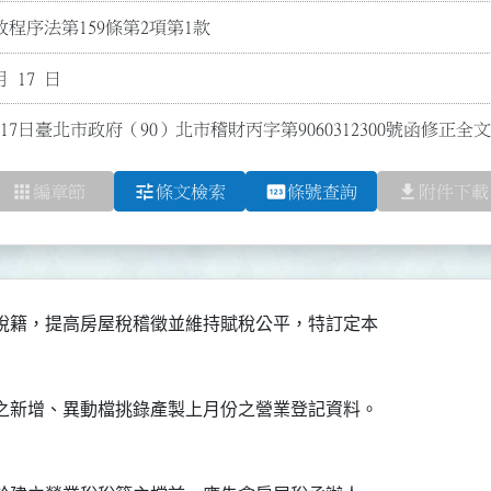
程序法第159條第2項第1款
月 17 日
17日臺北市政府（90）北市稽財丙字第9060312300號函修正全文
apps
tune
pin
file_download
編章節
條文檢索
條號查詢
附件下載
稅籍，提高房屋稅稽徵並維持賦稅公平，特訂定本

之新增、異動檔挑錄產製上月份之營業登記資料。