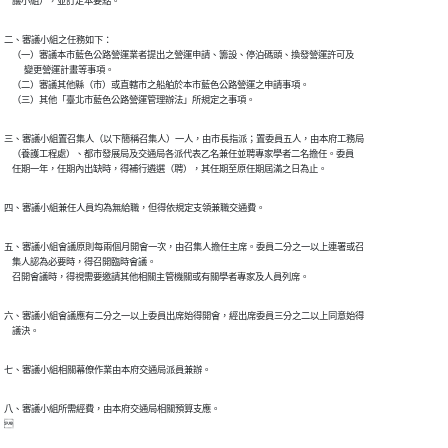
    議小組），並訂定本要點。
二、審議小組之任務如下：

    （一）審議本市藍色公路營運業者提出之營運申請、籌設、停泊碼頭、換發營運許可及

          變更營運計畫等事項。

    （二）審議其他縣（市）或直轄市之船舶於本市藍色公路營運之申請事項。

三、審議小組置召集人（以下簡稱召集人）一人，由市長指派；置委員五人，由本府工務局

    （養護工程處）、都市發展局及交通局各派代表乙名兼任並聘專家學者二名擔任。委員

五、審議小組會議原則每兩個月開會一次，由召集人擔任主席。委員二分之一以上連署或召

    集人認為必要時，得召開臨時會議。

六、審議小組會議應有二分之一以上委員出席始得開會，經出席委員三分之二以上同意始得

八、審議小組所需經費，由本府交通局相關預算支應。
