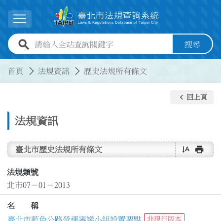
跳到主要內容
展開選單
全站查詢關鍵字欄位
搜尋
:::
:::
首頁
法規資訊
歷史法規所有條文
keyboard_arrow_left
回上頁
法規資訊
text_rotate_vertical
print
臺北市歷史法規所有條文
法規類號
北市07－01－2013
名 稱
臺北市藍色公路營運審議小組設置要點
非現行版本