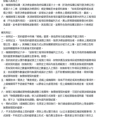
    授權人員為之。

五、機關辦理採購，其決標金額依政府採購法第六十一條（於政府採購公報刊登決標公告）

    或第六十二條（定期彙送決標資料）規定傳輸至本會資料庫後，「如有契約變更或加減

    價之情形，致原決標金額增加者，該增加之金額，亦應依上揭規定辦理公告、彙送。」

六、機關辦理工程採購，其須辦理契約變更而有新增非屬原契約數量清單內所列之工程項目

    者（不包含漏列項目），該新增工程項目單價編列方式，應以原預算相關單價分析資料

    為基礎，並考慮市場價格波動情形。其底價訂定，並應符合政府採購法第四十六條規定

    。

補充附記：

一、依附記一，契約變更中所稱「規格」變更，係指原有功能或機能不變之情形。

二、依附記五，「如有契約變更或加減價之情形，致原決標金額增加者，亦應依上揭規定辦

    理公告、彙送。」其傳輸工程會方式以原採購案號附加分號方式上傳。並於決標公告附

    加說明欄載明本次為第幾次契約變更。

三、機關辦理附記六中，「該新增工程項目單價編列之方式」，依「臺北市政府各機關採購

    契約變更單價編列及議價注意事項」辦理。

四、契約如約定以實作數量結算之工程施工項目、財物供應及安裝項目或勞務提供服務項目

    ，經依契約圖說（如無則免），按原定之項目內容及規範施工、供應及安裝或提供服務

    ，而有契約項目之數量與實際完成之數量出入之情形，如無新增工作項目且預算足以勻

    支，依前揭實作數量結算均無漏列或誤計之情形，且不影響按期估驗計價者，得併同驗

    收結算時辦理，無需辦理契約變更。

五、機關依本一覽表之「備查規定」函報上級機關時，除有不符規定或其他應檢討事項外，

    上級機關得不予函復逕予備查，以節省公文處理流程。但上級機關另有規定者，從其規

    定。

六、辦理工程採購結算物價指數調整工程費時，無需辦理契約變更，可逕於結算詳細表最後

    加列「物價調整累計金額」併入結算總價方式辦理，並於工程結算驗收證明書『增減價

    款』項下之『結算後其他調整』欄內填列辦理結案。

七、預約式契約（或稱開口契約）在原定之項目執行，執行總金額未逾原契約上限金額時，

    無需辦理契約變更。

八、不涉及契約價金之契約變更，原則上得以雙方換文（以公文書面相互確認相關事項）方

    式辦理，不拘泥於以契約變更書之形式，惟仍應注意依本一覽表第五項次或第六項次之
