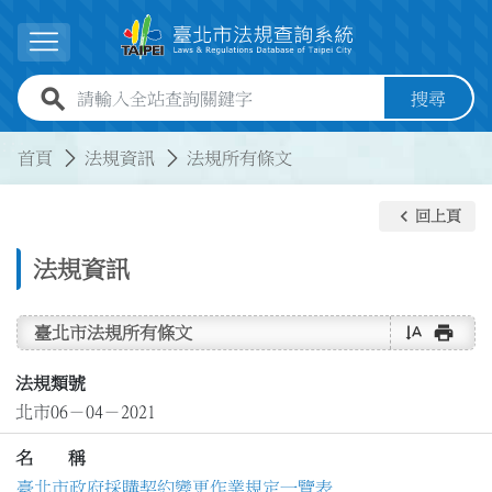
跳到主要內容
展開選單
全站查詢關鍵字欄位
搜尋
:::
:::
首頁
法規資訊
法規所有條文
keyboard_arrow_left
回上頁
法規資訊
text_rotate_vertical
print
臺北市法規所有條文
法規類號
北市06－04－2021
名 稱
臺北市政府採購契約變更作業規定一覽表