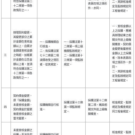
符合採購法第二
二、其餘核准規
表第四項之情形
十二條第一項各
定及監辦規定同
外，亦同。
款情形之一。
工程會規定。
一、查核金額以
上之採購，應補
辦理契約變更，
具辦理結果之相
其變更部分之累
關文件送上級機
計金額在查核金
一、採購機關自
一、採購法第十
關備查。契約價
額以上，自累計
行核准。
二條第一項上級
金變更後屬查核
金額達查核金額
二、有採購法第
機關監辦規定。
金額以上之採購
三
之時起。加帳累
七十二條第二項
二、採購法第十
者，除本表第四
計金額在公告金
減價收受之情形
三條第一項監辦
項之情形外，亦
額以上者，並須
者，從其規定。
規定。
同。
符合採購法第二
二、其餘核准規
十二條第一項各
定及監辦規定同
款情形之一。
工程會規定。
契約價金變更，
原「採購金額」
採購法第十二條
採購法第十三條
核准規定、監辦
未達查核金額，
採購機關自行核
第二項，補具相
四
第一項監辦規
規定及備查規定
契約價金於變更
准。
關文件送上級機
定。
同工程會規定。
後達查核金額之
關備查。
當次變更。
未達查核金額之
核准規定、監辦
採購，不涉及契
採購機關自行核