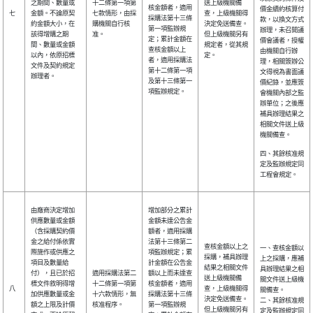
之期間、數量或
十二條第一項第
送上級機關備
核金額者，適用
價金續約核算付
七
金額。不論原契
七款情形，由採
查，上級機關得
採購法第十三條
款，以換文方式
約金額大小，在
購機關自行核
決定免送備查。
第一項監辦規
辦理，未召開議
該得增購之期
准。
但上級機關另有
定；累計金額在
價會議者，授權
間、數量或金額
規定者，從其規
查核金額以上
由機關自行辦
以內，依原招標
定。
者，適用採購法
理，相關簽辦公
文件及契約規定
第十二條第一項
文得視為書面議
辦理者。
及第十三條第一
價紀錄，並應簽
項監辦規定。
會機關內部之監
辦單位；之後應
補具辦理結果之
相關文件送上級
機關備查。
四、其餘核准規
定及監辦規定同
工程會規定。
由廠商決定增加
增加部分之累計
供應數量或金額
金額未達公告金
（含採購契約價
額者，適用採購
金之給付係依實
法第十三條第二
查核金額以上之
一、查核金額以
際施作或供應之
項監辦規定；累
採購，補具辦理
上之採購，應補
項目及數量給
計金額在公告金
結果之相關文件
具辦理結果之相
付），且已於招
適用採購法第二
額以上而未達查
送上級機關備
關文件送上級機
標文件敘明得增
十二條第一項第
核金額者，適用
八
查，上級機關得
關備查。
加供應數量或金
十六款情形，無
採購法第十三條
決定免送備查。
二、其餘核准規
額之上限及計價
核准程序。
第一項監辦規
但上級機關另有
定及監辦規定同