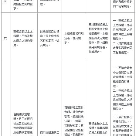
五
規定及備查規定
約價金之契約變
准。
同工程會規定。
更。
一、查核金額以
補具辦理結果之
上之採購，應補
相關文件送上級
具辦理結果之相
查核金額以上之
採購機關自行核
上級機關另有規
機關備查，上級
關文件送上級機
採購，不涉及契
准。但上級機關
六
定者，從其規
機關得決定免送
關備查。
約價金之契約變
另有規定者，從
定。
備查。但上級機
二、其餘核准規
更。
其規定。
關另有規定者，
定及監辦規定同
從其規定。
工程會規定。
一、不論金額大
小由機關自行決
定增購者，由採
購機關自行核
准。
二、查核金額以
上之採購，應補
具辦理結果之相
關文件送上級機
增購部分之累計
關備查。
金額未達公告金
由機關決定增
額者，適用採購
三、累計金額在
購，且已於原招
法第十三條第二
查核金額以上，
標公告及招標文
查核金額以上之
項監辦規定；累
且原招標文件已
件敘明機關得就
採購，補具辦理
計金額在公告金
有載明後續擴充
原標的決定增購
適用採購法第二
結果之相關文件
額以上而未達查
以原契約條件及