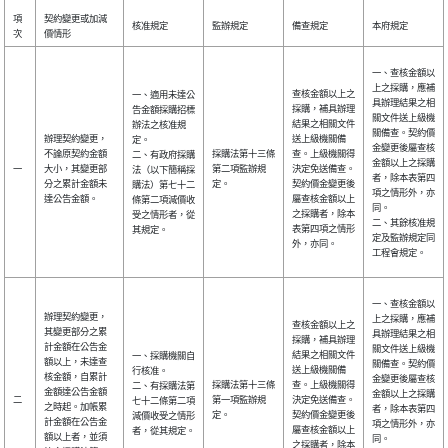
項
契約變更或加減
核准規定
監辦規定
備查規定
本府規定
次
價情形
一、查核金額以
上之採購，應補
查核金額以上之
一、適用未達公
具辦理結果之相
採購，補具辦理
告金額採購招標
關文件送上級機
結果之相關文件
辦法之核准規
關備查。契約價
辦理契約變更，
送上級機關備
定。
金變更後屬查核
不論原契約金額
採購法第十三條
查。上級機關得
二、有政府採購
金額以上之採購
一
大小，其變更部
第二項監辦規
決定免送備查。
法（以下簡稱採
者，除本表第四
分之累計金額未
定。
契約價金變更後
購法）第七十二
項之情形外，亦
達公告金額。
屬查核金額以上
條第二項減價收
同。
之採購者，除本
受之情形者，從
二、其餘核准規
表第四項之情形
其規定。
定及監辦規定同
外，亦同。
工程會規定。
一、查核金額以
辦理契約變更，
上之採購，應補
查核金額以上之
其變更部分之累
具辦理結果之相
採購，補具辦理
計金額在公告金
關文件送上級機
結果之相關文件
一、採購機關自
額以上，未達查
關備查。契約價
送上級機關備
行核准。
核金額，自累計
金變更後屬查核
採購法第十三條
查。上級機關得
二、有採購法第
金額達公告金額
金額以上之採購
二
第一項監辦規
決定免送備查。
七十二條第二項
之時起。加帳累
者，除本表第四
定。
契約價金變更後
減價收受之情形
計金額在公告金
項之情形外，亦
屬查核金額以上
者，從其規定。
額以上者，並須
同。
之採購者，除本