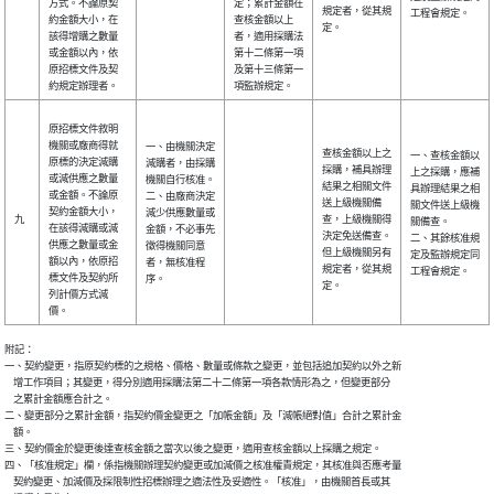
方式。不論原契
定；累計金額在
規定者，從其規
工程會規定。
約金額大小，在
查核金額以上
定。
該得增購之數量
者，適用採購法
或金額以內，依
第十二條第一項
原招標文件及契
及第十三條第一
約規定辦理者。
項監辦規定。
原招標文件敘明
機關或廠商得就
一、由機關決定
查核金額以上之
一、查核金額以
原標的決定減購
減購者，由採購
採購，補具辦理
上之採購，應補
或減供應之數量
機關自行核准。
結果之相關文件
具辦理結果之相
或金額。不論原
二、由廠商決定
送上級機關備
關文件送上級機
契約金額大小，
減少供應數量或
九
查，上級機關得
關備查。
在該得減購或減
金額，不必事先
決定免送備查。
二、其餘核准規
供應之數量或金
徵得機關同意
但上級機關另有
定及監辦規定同
額以內，依原招
者，無核准程
規定者，從其規
工程會規定。
標文件及契約所
序。
定。
列計價方式減
價。
附記：

一、契約變更，指原契約標的之規格、價格、數量或條款之變更，並包括追加契約以外之新

    增工作項目；其變更，得分別適用採購法第二十二條第一項各款情形為之，但變更部分

    之累計金額應合計之。

二、變更部分之累計金額，指契約價金變更之「加帳金額」及「減帳絕對值」合計之累計金

    額。

三、契約價金於變更後達查核金額之當次以後之變更，適用查核金額以上採購之規定。

四、「核准規定」欄，係指機關辦理契約變更或加減價之核准權責規定，其核准與否應考量

    契約變更、加減價及採限制性招標辦理之適法性及妥適性。「核准」，由機關首長或其
