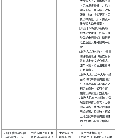
  予代理人，如有虛偽不實

  ，願負法律責任。」及代

  理人切結「本人確未收取

  報酬，如有虛偽不實，願

  負法律責任。」，委託人

  及代理人均應簽章。    

3.地政士登記助理員辦理土

  地登記之送件工作時，應

  於登記申請書備註欄載明

  姓名及國民身分證統一編

  號。                  

4.義務人為法人時，申請書

  備註欄請簽註「確依有關

  法令規定完成處分程式，

  如有不實，願負法律責任

  」並蓋章。            

5.義務人為未成年人時，請

  由父母於申請書備註欄簽

  註「確為本案未成年人之

  利益而處分，如有不實，

  願負法律責任」並簽名。

6.義務人已在土地所在之登

  記機關設置印鑑者，委託

  他人申辦土地登記案件使

  用該設置之印鑑時，應於

  土地登記申請書備註欄註

  明「使用已設置之印鑑」

2.所有權贈與移轉

申請人可上臺北市

土地登記規

1.使用公定契約書。      

  契約書正、副本

政府地政處網站（

則第34條  

2.自93年1月1日起，契約書
