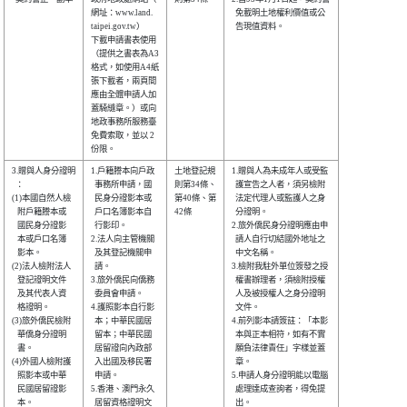
網址：www.land. 

  免載明土地權利價值或公

taipei.gov.tw） 

  告現值資料。          

下載申請書表使用

（提供之書表為A3

格式，如使用A4紙

張下載者，兩頁間

應由全體申請人加

蓋騎縫章。）或向

地政事務所服務臺

免費索取，並以 2

3.贈與人身分證明

1.戶籍謄本向戶政

土地登記規

1.贈與人為未成年人或受監

  ：            

  事務所申請，國

則第34條、

  護宣告之人者，須另檢附

(1)本國自然人檢 

  民身分證影本或

第40條、第

  法定代理人或監護人之身

   附戶籍謄本或 

  戶口名簿影本自

42條      

  分證明。              

   國民身分證影 

  行影印。      

2.旅外僑民身分證明應由申

   本或戶口名簿 

2.法人向主管機關

  請人自行切結國外地址之

   影本。       

  及其登記機關申

  中文名稱。            

(2)法人檢附法人 

  請。          

3.檢附我駐外單位簽發之授

   登記證明文件 

3.旅外僑民向僑務

  權書辦理者，須檢附授權

   及其代表人資 

  委員會申請。  

  人及被授權人之身分證明

   格證明。     

4.護照影本自行影

  文件。                

(3)旅外僑民檢附 

  本；中華民國居

4.前列影本請簽註：「本影

   華僑身分證明 

  留本；中華民國

  本與正本相符，如有不實

   書。         

  居留證向內政部

  願負法律責任」字樣並蓋

(4)外國人檢附護 

  入出國及移民署

  章。                  

   照影本或中華 

  申請。        

5.申請人身分證明能以電腦

   民國居留證影 

5.香港、澳門永久

  處理達成查詢者，得免提

   本。         

  居留資格證明文

  出。                  
