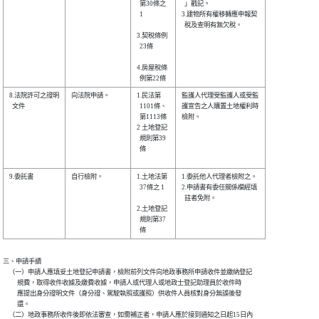
  第30條之

  」戳記。              

  1       

3.建物所有權移轉應申報契

  稅及查明有無欠稅。    

3.契稅條例

  23條    

4.房屋稅條

8.法院許可之證明

向法院申請。    

1.民法第  

監護人代理受監護人或受監

  文件          

  1101條、

護宣告之人購置土地權利時

  第1113條

檢附。                  

2 土地登記

  規則第39

  條      

9.委託書        

自行檢附。      

1.土地法第

1.委託他人代理者檢附之。

  37條之 1

2.申請書有委任關係欄經填

  註者免附。            

2.土地登記

  規則第37

三、申請手續

    （一）申請人應填妥土地登記申請書，檢附前列文件向地政事務所申請收件並繳納登記

          規費，取得收件收據及繳費收據，申請人或代理人或地政士登記助理員於收件時

          應提出身分證明文件（身分證、駕駛執照或護照）供收件人員核對身分無誤後發

          還。

    （二）地政事務所收件後即依法審查，如需補正者，申請人應於接到通知之日起15日內
