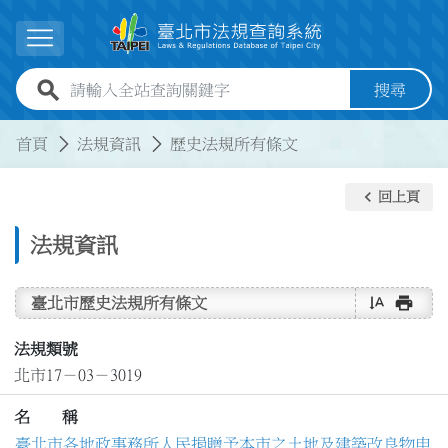
跳到主要內容
展開選單
全站查詢關鍵字欄位
搜尋
:::
:::
首頁
法規資訊
歷史法規所有條文
keyboard_arrow_left
回上頁
法規資訊
text_rotate_vertical
print
臺北市歷史法規所有條文
法規類號
北市17－03－3019
名 稱
臺北市各地政事務所人民捐贈予本市之土地及建築改良物申