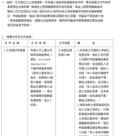
一、說明：凡已登記之土地或建物，所有權人欲將其無償贈與本市時，應先經臺北市市有財

          產管理自治條例第 7條規定之管理機關簽請市長同意後，再由上開管理機關會同

          贈與人於訂定契約之日起 1個月內向土地所在地之地政事務所申辦所有權移轉登

          記，申請逾期者，每逾1個月得處應納登記費額1倍之罰鍰，但最高不得超過20倍

          。惟為鼓勵贈與風氣，捐贈公共設施用地，贈與併同繼承所需移轉登記費及逾期

          登記罰金准予免納。
二、應備文件及文件來源：
1.土地登記申請書

申請人可上臺北市

土地登記規

1.非地政士代理他人申請土

政府地政處網站（

則第34條  

  地登記時，委託人及代理

網址：www.land. 

  人均應於申請書備註欄內

taipei.gov.tw） 

  簽註切結，並由委託人及

下載申請書表使用

  代理人分別簽章，委託人

（提供之書表為A3

  切結「本人未給付報酬予

格式，如使用A4紙

  代理人，如有虛偽不實，

張下載者，兩頁間

  願負法律責任」及代理人

應由全體申請人加

  切結「本人並非以代理申

蓋騎縫章。）或向

  請土地登記為業，且未收

地政事務所服務臺

  取報酬，如有虛偽不實，

免費索取，並以 2

  願負法律責任」。      

份限。          

2.領有地政士開業執照但未

  加入公會之地政士，代理

  配偶或四親等內親屬申請

  土地登記案件時，應檢附

  親屬關係證明文件，登記

  申請書備註欄並應由委託

  人切結「本人未給付報酬
