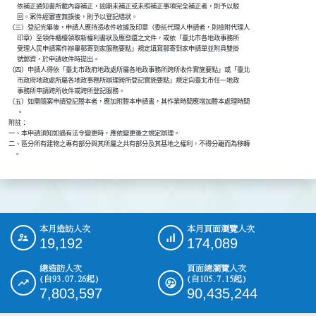
          依補正通知書所載內容補正，逾期未補正或未照補正事項完全補正者，則予以駁

          回。案件經審查無誤後，則予以登記繕狀。

    （三）登記完畢後，申請人應持憑收件收據及印章（委託代理人申請者，則檢附代理人

          印章）至領件櫃檯領取新權利書狀及應發還之文件，或依「臺北市各地政事務所

          受理人民申請案件辦畢郵寄到家服務要點」規定填寫郵寄到家申請單並附具雙掛

          號郵資，於申請收件時提出。

    （四）申請人得依「臺北市政府地政處所屬各地政事務所跨所收件實施要點」或「臺北

          市政府地政處所屬各地政事務所辦理跨所登記實施要點」規定向臺北市任一地政

          事務所申請跨所收件或跨所登記服務。

    （五）如需隨案申請登記謄本者，應加附謄本申請書，其作業時間應增加謄本處理時間

          。

    附註： 

    一、本申請須知如遇有法令變更時，應依變更後之規定辦理。

    二、區分所有建物之專有部分與其所屬之共有部分及其基地之權利，不得分離而為移轉

        。
本月造訪人次
本月頁面瀏覽人次
:::
19,192
174,089
總造訪人次
頁面總瀏覽人次
(自93.07.26起)
(自105.7.15起)
7,803,597
90,435,244