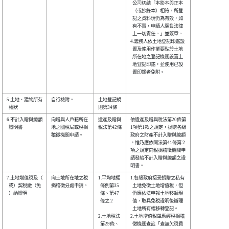
  公司切結「本影本與正本

  （或抄錄本）相符，所登

  記之資料現仍為有效，如

  有不實，申請人願負法律

  上一切責任。」並簽章。

4.義務人依土地登記印鑑設

  置及使用作業要點於土地

  所在地之登記機關設置土

  地登記印鑑，並使用已設

  置印鑑者免附。        

5.土地、建物所有

自行檢附。      

土地登記規

6.不計入贈與總額

向贈與人戶籍所在

遺產及贈與

依遺產及贈與稅法第20條第

  證明書        

地之國稅局或稅捐

稅法第42條

1項第1款之規定，捐贈各級

稽徵機關申請。  

政府之財產不計入贈與總額

，惟乃應依同法第41條第 2

項之規定向稅捐稽徵機關申

請發給不計入贈與總額之證

7.土地增值稅及（

向土地所在地之稅

1.平均地權

1.各級政府接受捐贈之私有

  或）契稅繳（免

捐稽徵分處申請。

  條例第35

  土地免徵土地增值稅，但

  ）納證明      

  條、第47

  仍應依法申報土地移轉現

  條之 2  

  值，取具免稅證明後辦理

  土地所有權移轉登記。  

2.土地稅法

2.土地增值稅單應經稅捐稽

  第29條、

  徵機關查註「查無欠稅費
