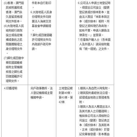
(5)香港、澳門居 

  件影本自行影印

6.公司法人申請土地登記時

   民檢附護照或 

  。            

  ，得提出公司設立（變更

   香港、澳門永 

6.大陸地區人民身

  登記表或抄錄本影本，並

   久居留資格證 

  分證明文件向財

  由法人簽註「本影本與正

   明文件影本。 

  團法人海峽交流

  本（或抄錄本）相符，所

(6)大陸地區人民 

  基金會申請驗證

  登記之資料現仍為有效，

   檢附經行政院 

  。            

  如有不實，申請人願負法

   設立或指定機 

7.歸化或回復國籍

  律責任。」並簽章。    

   構或委託之民 

  許可證明文件向

7.在臺無戶籍人士（含本國

   間團體驗證之 

  內政部戶政司申

  人及外國人）請另檢附載

   身分證明文件 

  請。          

  有「統一證號」之文件。

   。           

(7)歸化或回復中 

   華民國國籍者 

   檢附主管機關 

   核發之歸化或 

   回復國籍許可 

4.印鑑證明      

向戶政事務所、法

土地登記規

1.贈與人為自然人時免附。

人登記機關或主管

則第40條、

2.贈與契約書經依法公證、

機關申請。      

第41條、第

  認證或由地政士簽證者免

42條      

  附。                  

3.贈與人為法人應提出法人

  及其代表人之印鑑證明；

  惟如係公司法人得檢附公

  司設立（變更）登記表正

  本（或抄錄本）及其影本

  ，正本（或抄錄本）於登

  記完畢後發還，影本應由
