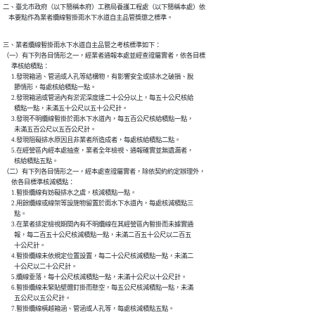
二、臺北市政府（以下簡稱本府）工務局養護工程處（以下簡稱本處）依

    本要點作為業者纜線暫掛雨水下水道自主品管獎懲之標準。
三、業者纜線暫掛雨水下水道自主品管之考核標準如下：

（一）有下列各目情形之一，經業者通報本處並經查證屬實者，依各目標

      準核給積點：

      1.發現箱涵、管涵或人孔等結構物，有影響安全或排水之破損、脫

        節情形，每處核給積點一點。

      2.發現箱涵或管涵內有淤泥深度達二十公分以上，每五十公尺核給

        積點一點，未滿五十公尺以五十公尺計。

      3.發現不明纜線暫掛於雨水下水道內，每五百公尺核給積點一點，

        未滿五百公尺以五百公尺計。

      4.發現阻礙排水原因且非業者所造成者，每處核給積點二點。

      5.在經營區內經本處抽查，業者全年檢視、通報確實並無遺漏者，

        核給積點五點。

（二）有下列各目情形之一，經本處查證屬實者，除依契約約定辦理外，

      依各目標準核減積點：

      1.暫掛纜線有妨礙排水之虞，核減積點一點。

      2.用餘纜線或線架等設施物留置於雨水下水道內，每處核減積點三

        點。

      3.在業者排定檢視期間內有不明纜線在其經營區內暫掛而未據實通

        報，每二百五十公尺核減積點一點，未滿二百五十公尺以二百五

        十公尺計。

      4.暫掛纜線未依規定位置設置，每二十公尺核減積點一點，未滿二

        十公尺以二十公尺計。

      5.纜線垂落，每十公尺核減積點一點，未滿十公尺以十公尺計。

      6.暫掛纜線未緊貼壁體釘掛而懸空，每五公尺核減積點一點，未滿

        五公尺以五公尺計。

      7.暫掛纜線橫越箱涵、管涵或人孔等，每處核減積點五點。
