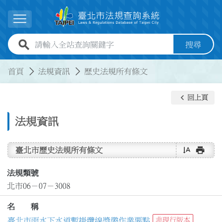
跳到主要內容
展開選單
全站查詢關鍵字欄位
搜尋
:::
:::
首頁
法規資訊
歷史法規所有條文
keyboard_arrow_left
回上頁
法規資訊
text_rotate_vertical
print
臺北市歷史法規所有條文
法規類號
北市06－07－3008
名 稱
臺北市雨水下水道暫掛纜線獎懲作業要點
非現行版本