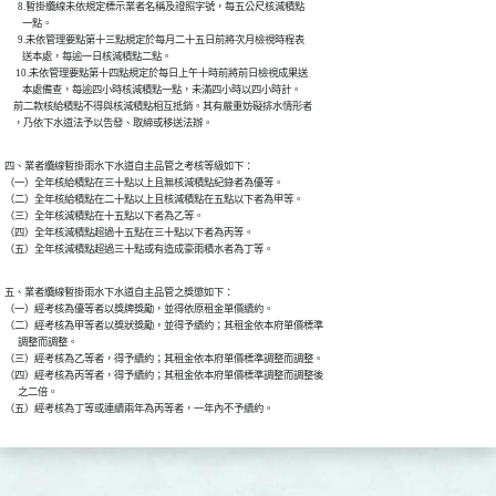
      8.暫掛纜線未依規定標示業者名稱及證照字號，每五公尺核減積點

        一點。

      9.未依管理要點第十三點規定於每月二十五日前將次月檢視時程表

        送本處，每逾一日核減積點二點。

     10.未依管理要點第十四點規定於每日上午十時前將前日檢視成果送

        本處備查，每逾四小時核減積點一點，未滿四小時以四小時計。

    前二款核給積點不得與核減積點相互抵銷。其有嚴重妨礙排水情形者

    ，乃依下水道法予以告發、取締或移送法辦。
四、業者纜線暫掛雨水下水道自主品管之考核等級如下：

（一）全年核給積點在三十點以上且無核減積點紀錄者為優等。

（二）全年核給積點在二十點以上且核減積點在五點以下者為甲等。

（三）全年核減積點在十五點以下者為乙等。

（四）全年核減積點超過十五點在三十點以下者為丙等。

（五）全年核減積點超過三十點或有造成豪雨積水者為丁等。
五、業者纜線暫掛雨水下水道自主品管之獎懲如下：

（一）經考核為優等者以獎牌獎勵，並得依原租金單價續約。

（二）經考核為甲等者以獎狀獎勵，並得予續約；其租金依本府單價標準

      調整而調整。

（三）經考核為乙等者，得予續約；其租金依本府單價標準調整而調整。

（四）經考核為丙等者，得予續約；其租金依本府單價標準調整而調整後

      之二倍。

（五）經考核為丁等或連續兩年為丙等者，一年內不予續約。