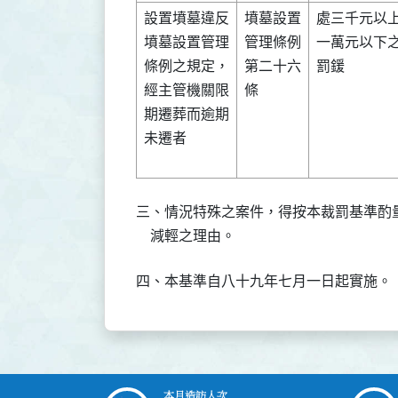
設置墳墓違反

墳墓設置

處三千元以上
墳墓設置管理

管理條例

一萬元以下之
條例之規定，

第二十六

罰鍰        

經主管機關限

條      

期遷葬而逾期

未遷者      

三、情況特殊之案件，得按本裁罰基準酌
    減輕之理由。
四、本基準自八十九年七月一日起實施。
本月造訪人次