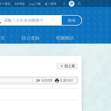
大
中
命令專區
SOP專區
logo下載
線上教學
小
全站查詢關鍵字欄位
搜尋
預告
綜合查詢
相關網站
keyboard_arrow_left
回上頁
text_rotate_vertical
print
另存PDF
友善列印