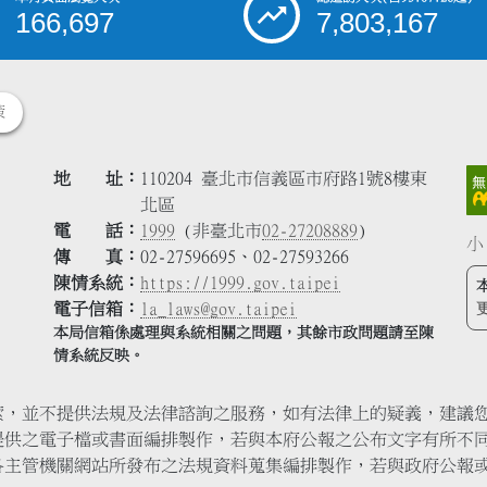
166,697
7,803,167
策
地 址
110204 臺北市信義區市府路1號8樓東
北區
電 話
1999
(非臺北市
02-27208889
)
小
傳 真
02-27596695、02-27593266
陳情系統
https://1999.gov.taipei
電子信箱
la_laws@gov.taipei
本局信箱係處理與系統相關之問題，其餘市政問題請至陳
情系統反映。
索，並不提供法規及法律諮詢之服務，如有法律上的疑義，建議
提供之電子檔或書面編排製作，若與本府公報之公布文字有所不
各主管機關網站所發布之法規資料蒐集編排製作，若與政府公報