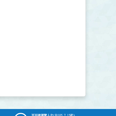
頁面總瀏覽人次
(自105.7.15起)