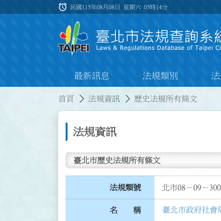
跳到主要內容
alarm
:::
民國115年08月08日 星期六
05時14分
最新訊息
法規類別
法
:::
:::
首頁
法規資訊
歷史法規所有條文
法規資訊
臺北市歷史法規所有條文
法規類號
北市08－09－300
臺北市政府社會
名 稱