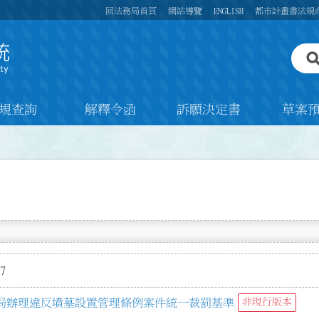
回法務局首頁
網站導覽
ENGLISH
都市計畫書法規
規查詢
解釋令函
訴願決定書
草案
7
局辦理違反墳墓設置管理條例案件統一裁罰基準
非現行版本