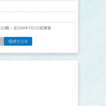
全文4點；並自89年7月1日起實施
history
歷史沿革