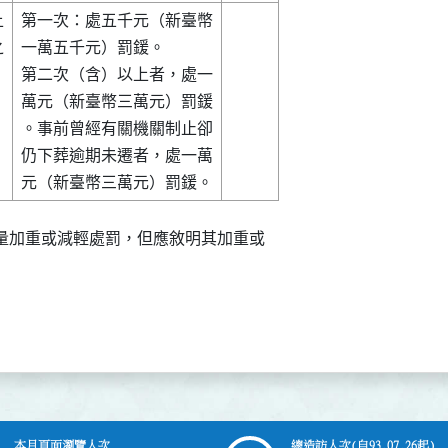


第一次：處五千元（新臺幣



一萬五千元）罰鍰。      

第二次（含）以上者，處一

萬元（新臺幣三萬元）罰鍰

。事前曾經有關機關制止卻

仍下葬逾期未遷者，處一萬

量加重或減輕處罰，但應敘明其加重或

本月頁面瀏覽人次
總造訪人次
(自93.07.26起)