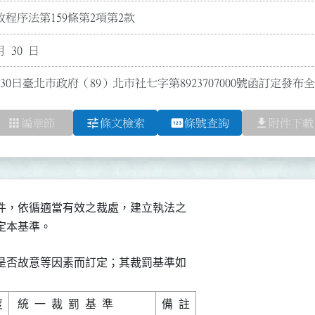
程序法第159條第2項第2款
月 30 日
30日臺北市政府（89）北市社七字第8923707000號函訂定發布
apps
tune
pin
file_download
編章節
條文檢索
條號查詢
附件下載
件，依循適當有效之裁處，建立執法之

訂定本基準。
是否故意等因素而訂定；其裁罰基準如
