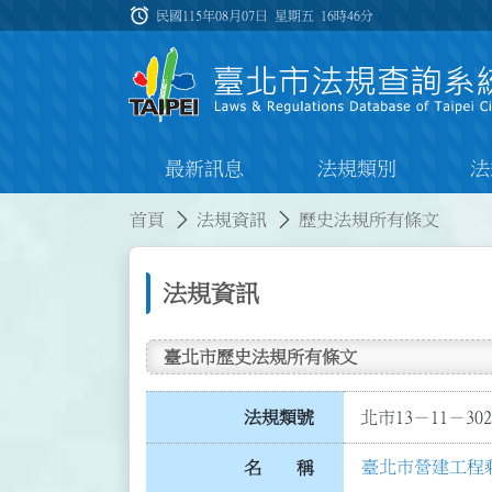
跳到主要內容
alarm
:::
民國115年08月07日 星期五
16時46分
最新訊息
法規類別
法
:::
:::
首頁
法規資訊
歷史法規所有條文
法規資訊
臺北市歷史法規所有條文
法規類號
北市13－11－302
臺北市營建工程
名 稱