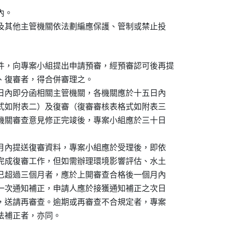
。

利及其他主管機關依法劃編應保護、管制或禁止投

件，向專案小組提出申請預審，經預審認可後再提

審、復審者，得合併審理之。

七日內即分函相關主管機關，各機關應於十五日內

格式如附表二）及復審（復審審核表格式如附表三

各機關審查意見修正完竣後，專案小組應於三十日

個月內提送復審資料，專案小組應於受理後，即依

內完成復審工作，但如需辦理環境影響評估、水土

程已超過三個月者，應於上開審查合格後一個月內

應一次通知補正，申請人應於接獲通知補正之次日

竣，送請再審查。逾期或再審查不合規定者，專案

無法補正者，亦同。