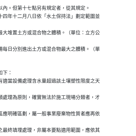
年以內。但第十七點另有規定者，從其規定。

八十四年十二月八日依「水土保持法」劃定範圍並

內最大堆置土方或混合物之體積。（單位：立方公

類場每日分別進出土方或混合物最大之體積。（單

下：

設有適當設備處理含水量超過該土壤塑性限度之天

分類處理為原則，確實無法於施工現場分類者，才

場區應明確區劃，屬一般事業廢棄物性質者應再依

物之最終填埋處理，非屬本要點適用範圍，應依其
