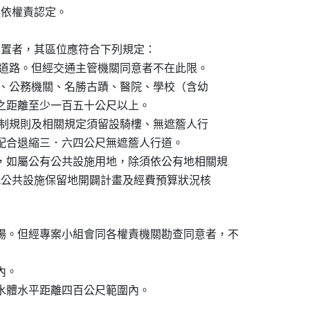
關逕依權責認定。

分區設置者，其區位應符合下列規定：

尺以上之道路。但經交通主管機關同意者不在此限。

用住宅區、公務機關、名勝古蹟、醫院、學校（含幼

利設施之距離至少一百五十公尺以上。

用分區管制規則及相關規定須留設騎樓、無遮簷人行

路部分應配合退縮三．六四公尺無遮簷人行道。

用，如屬公有公共設施用地，除須依公有地相關規

理機關就公共設施保留地開闢計畫及經費預算狀況核

場。但經專案小組會同各權責機關勘查同意者，不

。

取水體水平距離四百公尺範圍內。
