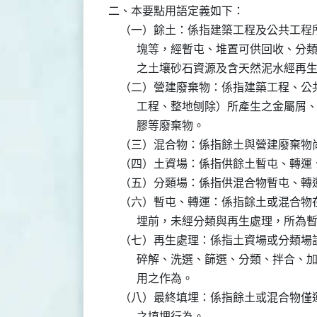
二、本要點用語定義如下：

    （一）餘土：係指建築工程及公共工
          塊等，經暫屯、堆置可供回
          之土壤砂石資源及含天然泥水經
    （二）營建廢棄物：係指建築工程、
          工程、整地刨除）所產生之
          膠等廢棄物。

    （三）混合物：係指餘土與營建廢棄
    （四）土資場：係指供餘土暫屯、轉
    （五）分類場：係指供混合物暫屯、
    （六）暫屯、轉運：係指餘土或混合
          埋前，未經分類與再生處理，所
    （七）再生處理：係指土資場或分類
          碎解、洗選、篩選、分類、
          用之作為。

    （八）最終填埋：係指餘土或混合物
          之填埋行為。
