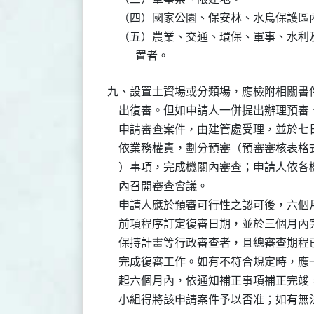
    （四）國家公園、保安林、水鳥保護區內
    （五）農業、交通、環保、軍事、水
          置者。
九、設置土資場或分類場，應檢附相關書
    出復審。但如申請人一併提出辦理預
    申請審查案件，由建管處受理，並於
    依業務權責，劃分預審（預審審核表
    ）事項，完成機關內審查；申請人依
    內召開審查會議。

    申請人應於預審可行性之認可後，六
    前項程序訂定復審日期，並於三個月
    保持計畫等行政審查者，且總審查期
    完成復審工作。如有不符合規定時，
    起六個月內，依通知補正事項補正完
    小組得將該申請案件予以否准；如有