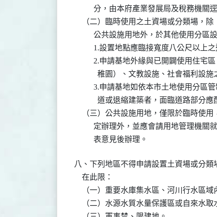
          分，由本府產業發展局及稅務機
    （二）臨時使用之土資場或分類場，除

          公共設施用地外，於其他使用
          1.設置地點應臨接寬度八公
          2.申請基地外緣與已開闢使
            稚園）、文教設施、社會福
          3.申請基地如依本市土地使
            道或退縮建築者，面臨道
    （三）公共設施用地，僅限於臨時使
          定辦理外，並應會請用地管
          表意見後辦理。
八、下列地區不得申請設置土資場或分類
    在此限：

    （一）重要水庫集水區、河川行水區域內
    （二）水源水質水量保護區或自來水
    （三）軍事禁、限建地。
