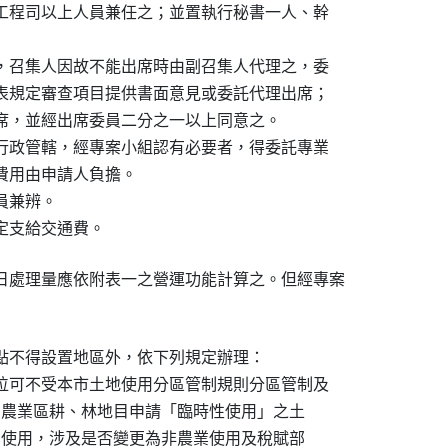
正工程司以上人員兼任之；並置執行秘書一人、幹

之，召集人因故不能出席時由副召集人代理之，委

查表規定審查項目提供書面意見或委託代理出席；

出席，並經出席委員二分之一以上同意之。

他行政管轄，經專案小組認有必要者，得委託專業

費用由申請人負擔。

員兼辨。

規定支給交通費。
日處理量應依附表一之營運功能計算之。但經專案

點不得設置地區外，依下列規定辦理：

區位可不受本市土地使用分區管制規則分區管制及

保護區、農業區耕、林地目申請「臨時性使用」之土

復為農業使用，涉及是否變更為非農業使用及稅賦部
