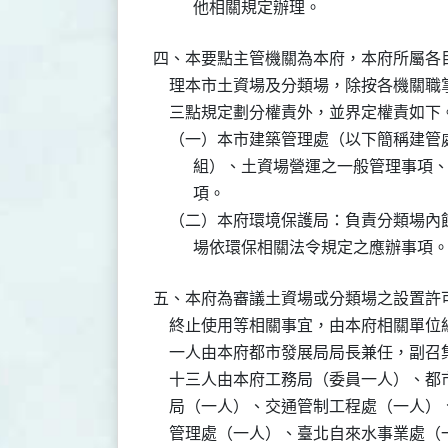
          他相關規定辦理。
四、本要點主管機關為本府，本府所屬各
    理本市土資場及分類場，除按各機關
    三點規定劃分權責外，並界定權責如下。
    （一）本市建築管理處（以下簡稱建
          組）、土資場營運之一般管
          項。

    （二）本府環境保護局：負責分類場
          場依環保相關法令規定之應辦事項
五、本府為審議土資場或分類場之設置許
    終止使用等相關事宜，由本府相關單
    一人由本府都市發展局局長兼任，副
    十三人由本府工務局（委員一人）、
    局（一人）、交通管制工程處（一人
    管理處（一人）、臺北自來水事業處