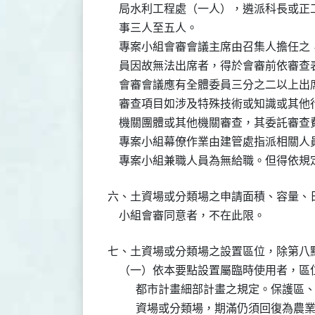
    局水利工程處（一人），遴派科長或
    事三人至五人。

    專案小組會審會議主席由召集人擔任
    員因故無法出席者，得於會審前依審
    會審會議應有全體委員三分之二以上
    審查項目如涉及特殊技術或知識或其
    機關團體或其他機關審查，其委託審查
    專案小組幕僚作業由建管處指派相關人
    專案小組兼職人員為無給職。但得依
六、土資場或分類場之申請面積、容量、
    小組會審同意者，不在此限。
七、土資場或分類場之設置區位，除第八
    （一）依本要點設置屬臨時使用者，
          都市計畫細部計畫之規定。
          資場或分類場，期滿仍須回