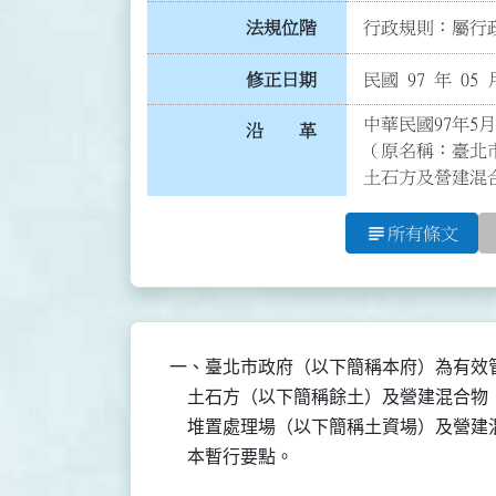
法規位階
行政規則：屬行政
修正日期
民國 97 年 05 
中華民國97年5月
沿 革
（原名稱：臺北
土石方及營建混
subject
所有條文
一、臺北市政府（以下簡稱本府）為有效
    土石方（以下簡稱餘土）及營建混合
    堆置處理場（以下簡稱土資場）及營
    本暫行要點。