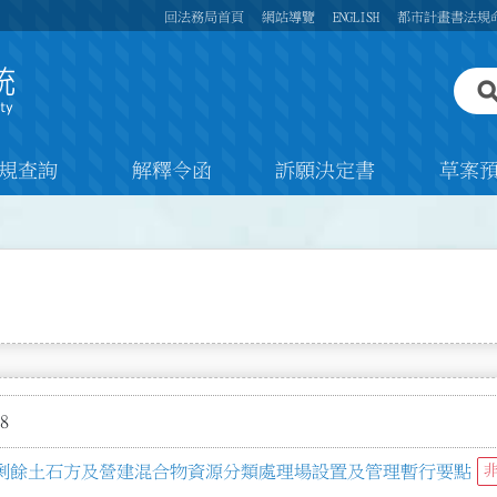
回法務局首頁
網站導覽
ENGLISH
都市計畫書法規
規查詢
解釋令函
訴願決定書
草案
8
剩餘土石方及營建混合物資源分類處理場設置及管理暫行要點