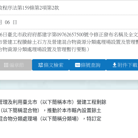
程序法第159條第2項第2款
月 06 日
6日臺北市政府府都建字第09762657500號令修正發布名稱及全文
市營建工程賸餘土石方及營建混合物資源分類處理場設置及管理
合物資源分類處理場設置及管理暫行要點）
apps
tune
pin
file_download
編章節
條文檢索
條號查詢
附件下載
管理及利用臺北市（以下簡稱本市）營建工程剩餘

物（以下簡稱混合物），推動於本市轄內設置餘土

建混合物分類處理場（以下簡稱分類場），特訂定
