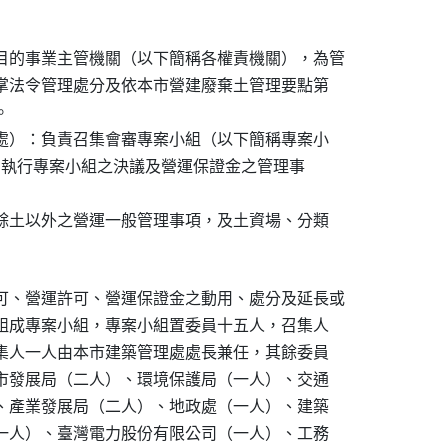
目的事業主管機關（以下簡稱各權責機關），為管

職掌法令管理處分及依本市營建廢棄土管理要點第



管處）：負責召集會審專案小組（以下簡稱專案小

理事項、執行專案小組之決議及營運保證金之管理事

內餘土以外之營運一般管理事項，及土資場、分類

。
可、營運許可、營運保證金之動用、處分及延長或

位組成專案小組，專案小組置委員十五人，召集人

召集人一人由本市建築管理處處長兼任，其餘委員

都市發展局（二人）、環境保護局（一人）、交通

）、產業發展局（二人）、地政處（一人）、建築

（一人）、臺灣電力股份有限公司（一人）、工務
