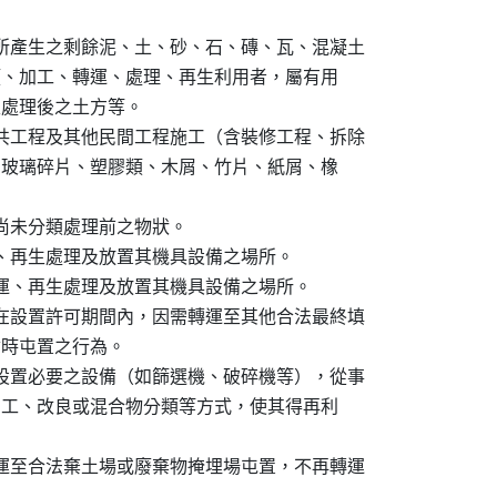
程所產生之剩餘泥、土、砂、石、磚、瓦、混凝土

收、分類、加工、轉運、處理、再生利用者，屬有用

再生處理後之土方等。

公共工程及其他民間工程施工（含裝修工程、拆除

金屬屑、玻璃碎片、塑膠類、木屑、竹片、紙屑、橡

物尚未分類處理前之物狀。

運、再生處理及放置其機具設備之場所。

轉運、再生處理及放置其機具設備之場所。

物在設置許可期間內，因需轉運至其他合法最終填

為暫時屯置之行為。

場設置必要之設備（如篩選機、破碎機等），從事

拌合、加工、改良或混合物分類等方式，使其得再利

僅運至合法棄土場或廢棄物掩埋場屯置，不再轉運
