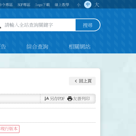
大
中
命令專區
SOP專區
logo下載
線上教學
小
全站查詢關鍵字欄位
搜尋
預告
綜合查詢
相關網站
keyboard_arrow_left
回上頁
text_rotate_vertical
print
另存PDF
友善列印
非現行版本